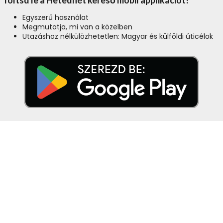
Töltsd le a Hetedhét kereső mobil applikációt!
Egyszerű használat
Megmutatja, mi van a közelben
Utazáshoz nélkülözhetetlen: Magyar és külföldi úticélok