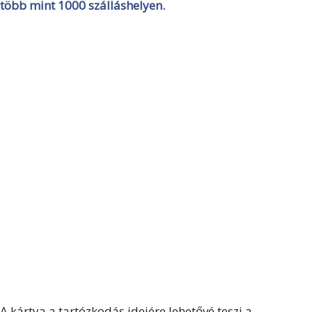
több mint 1000 szálláshelyen.
A kártya a tartózkodás idejére lehetővé teszi a