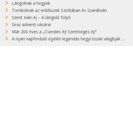
Lángolnak a hegyek
Tombolnak az erdőtüzek Szicíliában és Szardínián
Szent Iván-éj – A lángoló folyó
Graz adventi vásárai
Már 200 éves a „Csendes éj! Szentséges éj!”
A nyári napforduló éjjelén legendás hegyi tüzek világítják meg Zugspitzét