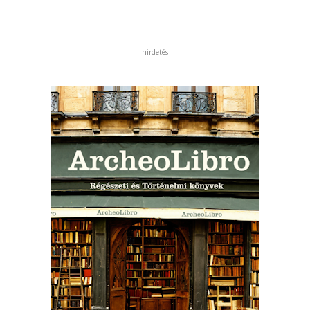
hirdetés