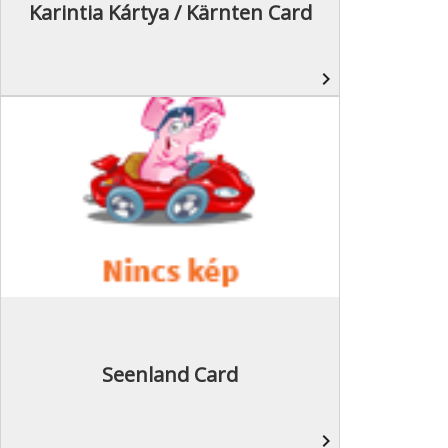
Karintia Kártya / Kärnten Card
navigate_next
Seenland Card
navigate_next