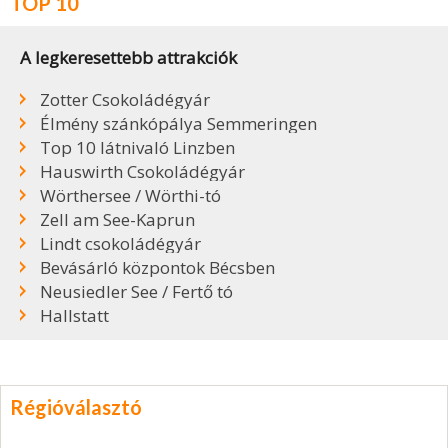
TOP 10
A legkeresettebb attrakciók
Zotter Csokoládégyár
Élmény szánkópálya Semmeringen
Top 10 látnivaló Linzben
Hauswirth Csokoládégyár
Wörthersee / Wörthi-tó
Zell am See-Kaprun
Lindt csokoládégyár
Bevásárló központok Bécsben
Neusiedler See / Fertő tó
Hallstatt
Régióválasztó