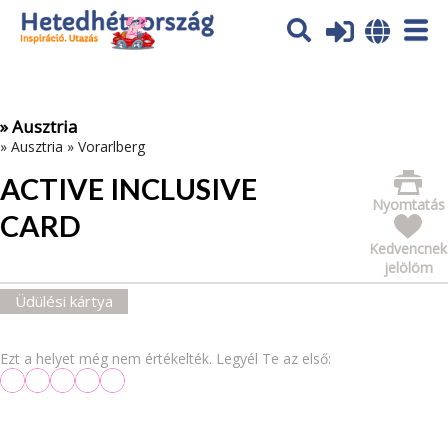
Az oldal sütiket (cookies) használ. További tájékoztatás itt:
Adatvédelmi tájékoztató
Ok
» Ausztria
»
Ausztria
»
Vorarlberg
ACTIVE INCLUSIVE
Nyomtatás
CARD
Kedvencnek
jelölöm
Üdülési kártya
Ezt a helyet még nem értékelték. Legyél Te az első: