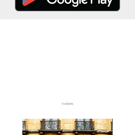
hirdetés