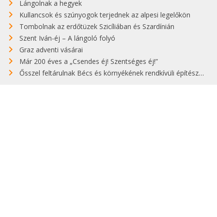
Lángolnak a hegyek
Kullancsok és szúnyogok terjednek az alpesi legelőkön
Tombolnak az erdőtüzek Szicíliában és Szardínián
Szent Iván-éj – A lángoló folyó
Graz adventi vásárai
Már 200 éves a „Csendes éj! Szentséges éj!”
Ősszel feltárulnak Bécs és környékének rendkívüli építészeti kincsei