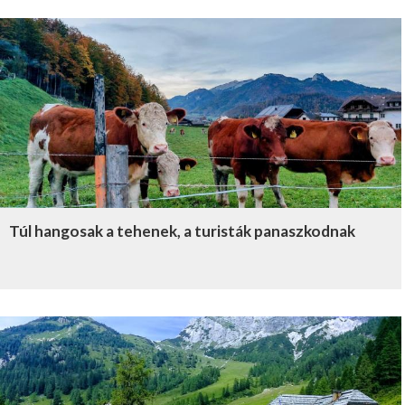
Túl hangosak a tehenek, a turisták panaszkodnak