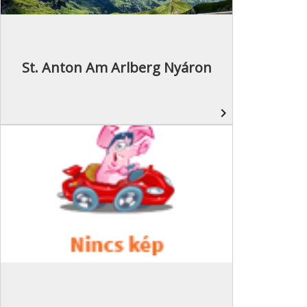
St. Anton Am Arlberg Nyáron
navigate_next