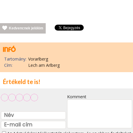
Kedvencnek jelölöm
Tartomány:
Vorarlberg
Cím:
Lech am Arlberg
Értékeld te is!
Komment