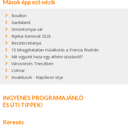
Mások épp ezt nézik
Bouillon
Gardaland
Simontornyai vár
Rijekai Karnevál 2026
Besztercebánya
10 kihagyhatatlan műalkotás a Francia Riviérán
Mit vigyünk haza egy athéni utazásról?
Városnézés Triesztben
Colmar
Invalidusok - Napóleon sírja
INGYENES PROGRAMAJÁNLÓ
ÉS ÚTI TIPPEK!
Keresés