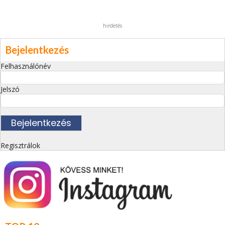
hirdetés
Bejelentkezés
Felhasználónév
Jelszó
Regisztrálok