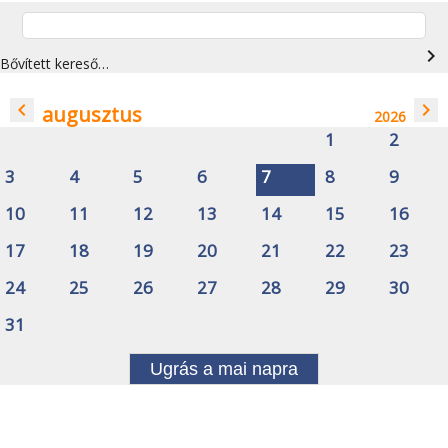
navigate_next
Bővített kereső…
navigate_before
navigate_next
augusztus
2026
1
2
3
4
5
6
7
8
9
10
11
12
13
14
15
16
17
18
19
20
21
22
23
24
25
26
27
28
29
30
31
Ugrás a mai napra