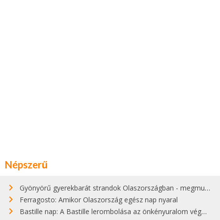
Népszerű
Gyönyörű gyerekbarát strandok Olaszországban - megmutatjuk a 15 legjobbat
Ferragosto: Amikor Olaszország egész nap nyaral
Bastille nap: A Bastille lerombolása az önkényuralom végét jelentette