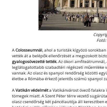
Copyrig
Fotó:
A
Colosseumnál
, ahol a turisták kígyózó sorokban
vették át a belépők ellenőrzését a megszokott biz
gyalogosövezetté tették.
Az ókori amfiteátrumnál, 
leglátogatottabb szabadtéri régészeti műemléke vo
vannak. Az olasz és spanyol rendőrség közötti eg
életbe a Rómába érkező jelentős számú spanyol z
A
Vatikán védelmét
a Vatikánvárost övező falakra 
tömegek miatt. A Szent Péter térre vezető sugárúta
olasz csendőrség két páncélautója áll keresztben e