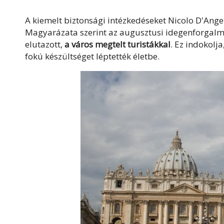
A kiemelt biztonsági intézkedéseket Nicolo D'Ange
Magyarázata szerint az augusztusi idegenforgal
elutazott,
a város megtelt turistákkal
. Ez indokolj
fokú készültséget léptették életbe.