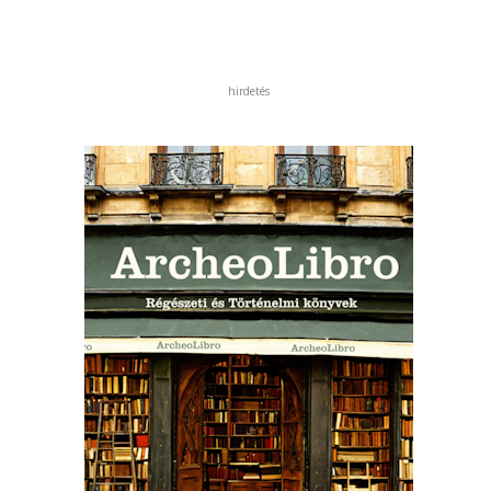
hirdetés