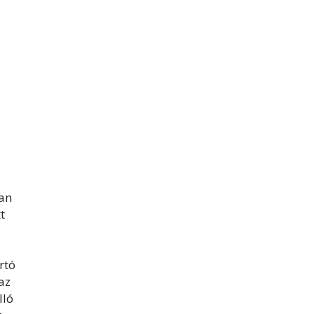
ban
t
rtó
az
lló