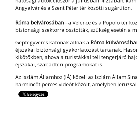
hatósági autók először a júliusban Nizzában, kami
Angyalvár és a Szent Péter tér közötti sugárúton.
Róma belvárosában
- a Velence és a Popolo tér kö
biztonsági szektorra osztották, szükség esetén a
Gépfegyveres katonák állnak a
Róma külvárosában 
éjszakai biztonsági gyakorlatozást tartanak. Haso
kikötőkben, ahova a turistákkal teli tengerjáró ha
éjszakai, szabadtéri programokat is.
Az Iszlám Államhoz (IÁ) közeli az Iszlám Állam Sina
harmincöt perces videót közölt, amelyben Jeruzs