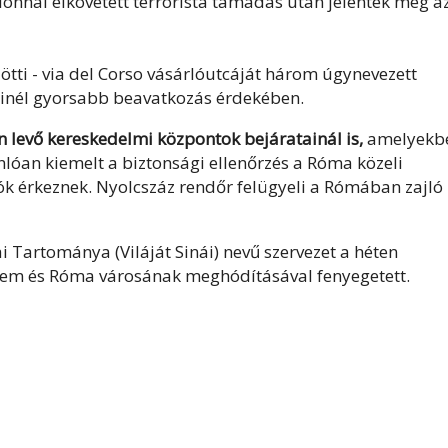
onnal elkövetett terrorista támadás után jelentek meg a
zötti - via del Corso vásárlóutcáját három úgynevezett
 minél gyorsabb beavatkozás érdekében.
levő kereskedelmi központok bejáratainál is,
amelyekb
nlóan kiemelt a biztonsági ellenőrzés a Róma közeli
jók érkeznek. Nyolcszáz rendőr felügyeli a Rómában zajló
i Tartománya (Viláját Sinái) nevű szervezet a héten
álem és Róma városának meghódításával fenyegetett.