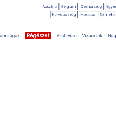
Ausztria
Belgium
Csehország
Egyes
Horvátország
Monaco
Németor
Régészet
jdonságok
Archívum
Vízpartok
Heg