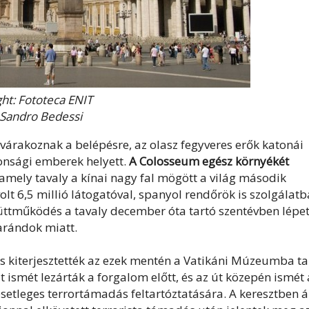
ht: Fototeca ENIT
 Sandro Bedessi
 várakoznak a belépésre, az olasz fegyveres erők katonái
tonsági emberek helyett.
A Colosseum egész környékét
amely tavaly a kínai nagy fal mögött a világ második
lt 6,5 millió látogatóval, spanyol rendőrök is szolgálat
yüttműködés a tavaly december óta tartó szentévben lépet
arándok miatt.
is kiterjesztették az ezek mentén a Vatikáni Múzeumba ta
t ismét lezárták a forgalom előtt, és az út közepén ismét 
setleges terrortámadás feltartóztatására. A keresztben á