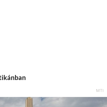
atikánban
MTI