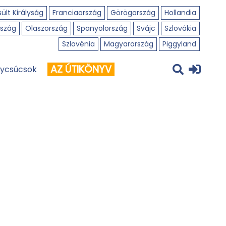
ült Királyság
Franciaország
Görögország
Hollandia
szág
Olaszország
Spanyolország
Svájc
Szlovákia
Szlovénia
Magyarország
Piggyland
AZ ÚTIKÖNYV
ycsúcsok