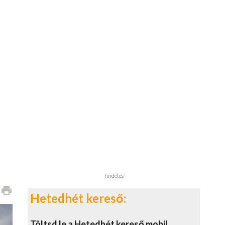
hirdetés
print
Hetedhét kereső:
Töltsd le a Hetedhét kereső mobil