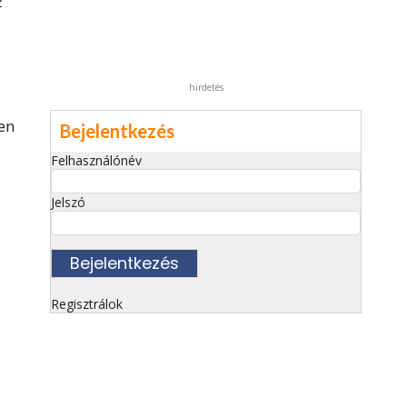
z
hirdetés
en
Bejelentkezés
Felhasználónév
Jelszó
Regisztrálok