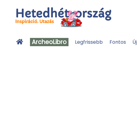
ArcheoLibro
Legfrissebb
Fontos
Ú