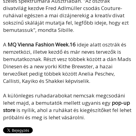
széles spektrumára Ausztriában. "Az osztrák
divatvilág kezdve Fred Adlmüller csodás Couture-
ruháival egészen a mai dizájnerekig a kreatív divat
sokszínű skáláját mutatja fel, legfőbb ideje, hogy ezt
bemutassuk", mondta Sibille.
A
MQ Vienna Fashion Week.16
ideje alatt osztrák és
nemzetközi, illetve kezdő és már neves tervezők is
bemutatkoznak. Részt vesz többek között a dán Mads
Dinesen és a new yorki Kithe Brewster, a hazai
tervezőket pedig többek között Anelia Peschev,
Callisti, Kayiko és Shakkei képviselik.
A különleges ruhadarabokat nemcsak megcsodáni
lehet majd, a bemutatók mellett ugyanis egy
pop-up
store
is nyílik, ahol a ruhákat és kiegészítőket fel lehet
próbálni és meg is lehet vásárolni.