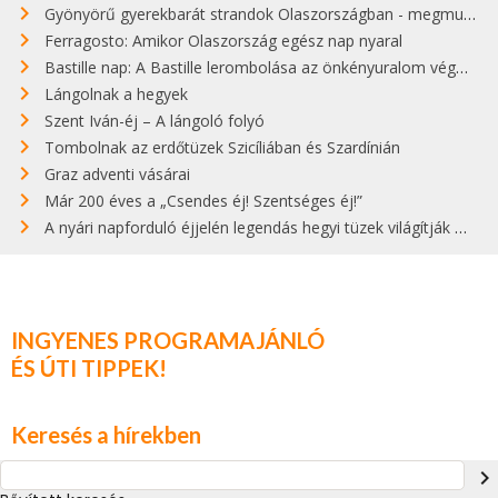
Gyönyörű gyerekbarát strandok Olaszországban - megmutatjuk a 15 legjobbat
Ferragosto: Amikor Olaszország egész nap nyaral
Bastille nap: A Bastille lerombolása az önkényuralom végét jelentette
Lángolnak a hegyek
Szent Iván-éj – A lángoló folyó
Tombolnak az erdőtüzek Szicíliában és Szardínián
Graz adventi vásárai
Már 200 éves a „Csendes éj! Szentséges éj!”
A nyári napforduló éjjelén legendás hegyi tüzek világítják meg Zugspitzét
INGYENES PROGRAMAJÁNLÓ
ÉS ÚTI TIPPEK!
Keresés a hírekben
navigate_next