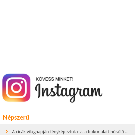
Népszerű
A cicák világnapján fényképeztük ezt a bokor alatt hűsölő cicát Kisorosziban