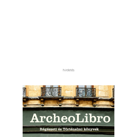
hirdetés