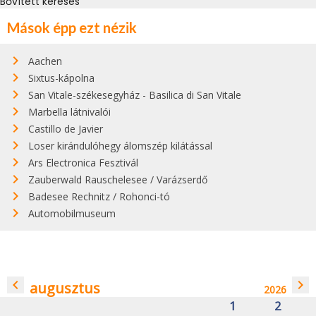
Bővített keresés
Mások épp ezt nézik
Aachen
Sixtus-kápolna
San Vitale-székesegyház - Basilica di San Vitale
Marbella látnivalói
Castillo de Javier
Loser kirándulóhegy álomszép kilátással
Ars Electronica Fesztivál
Zauberwald Rauschelesee / Varázserdő
Badesee Rechnitz / Rohonci-tó
Automobilmuseum
navigate_before
navigate_next
augusztus
2026
1
2