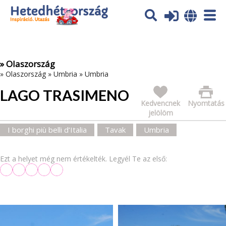
Az oldal sütiket (cookies) használ. További tájékoztatás itt:
Adatvédelmi tájékoztató
Ok
» Olaszország
»
Olaszország
»
Umbria
»
Umbria
LAGO TRASIMENO
Kedvencnek
Nyomtatás
jelölöm
I borghi più belli d’Italia
Tavak
Umbria
Ezt a helyet még nem értékelték. Legyél Te az első: