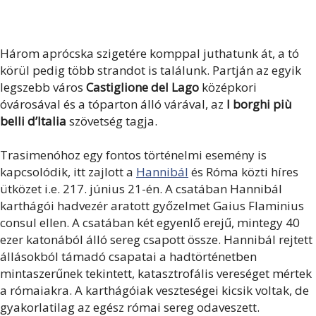
Három aprócska szigetére komppal juthatunk át, a tó
körül pedig több strandot is találunk. Partján az egyik
legszebb város
Castiglione del Lago
középkori
óvárosával és a tóparton álló várával, az
I borghi più
belli d’Italia
szövetség tagja.
Trasimenóhoz egy fontos történelmi esemény is
kapcsolódik, itt zajlott a
Hannibál
és Róma közti híres
ütközet i.e. 217. június 21-én. A csatában Hannibál
karthágói hadvezér aratott győzelmet Gaius Flaminius
consul ellen. A csatában két egyenlő erejű, mintegy 40
ezer katonából álló sereg csapott össze. Hannibál rejtett
állásokból támadó csapatai a hadtörténetben
mintaszerűnek tekintett, katasztrofális vereséget mértek
a rómaiakra. A karthágóiak veszteségei kicsik voltak, de
gyakorlatilag az egész római sereg odaveszett.