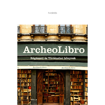
hirdetés