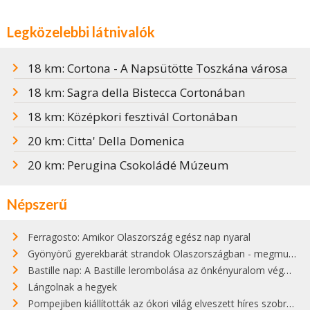
Legközelebbi látnivalók
18 km: Cortona - A Napsütötte Toszkána városa
18 km: Sagra della Bistecca Cortonában
18 km: Középkori fesztivál Cortonában
20 km: Citta' Della Domenica
20 km: Perugina Csokoládé Múzeum
Népszerű
Ferragosto: Amikor Olaszország egész nap nyaral
Gyönyörű gyerekbarát strandok Olaszországban - megmutatjuk a 15 legjobbat
Bastille nap: A Bastille lerombolása az önkényuralom végét jelentette
Lángolnak a hegyek
Pompejiben kiállították az ókori világ elveszett híres szobrának másolatát