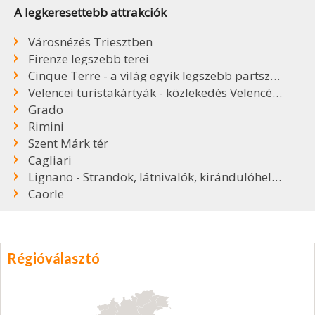
A legkeresettebb attrakciók
Városnézés Triesztben
Firenze legszebb terei
Cinque Terre - a világ egyik legszebb partszakasza
Velencei turistakártyák - közlekedés Velencében
Grado
Rimini
Szent Márk tér
Cagliari
Lignano - Strandok, látnivalók, kirándulóhelyek
Caorle
Régióválasztó