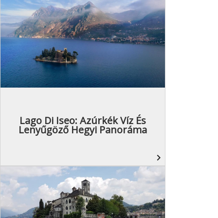
Lago Di Iseo: Azúrkék Víz És
Lenyűgöző Hegyi Panoráma
navigate_next