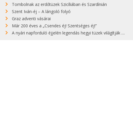
Tombolnak az erdőtüzek Szicíliában és Szardínián
Szent Iván-éj – A lángoló folyó
Graz adventi vásárai
Már 200 éves a „Csendes éj! Szentséges éj!”
A nyári napforduló éjjelén legendás hegyi tüzek világítják meg Zugspitzét