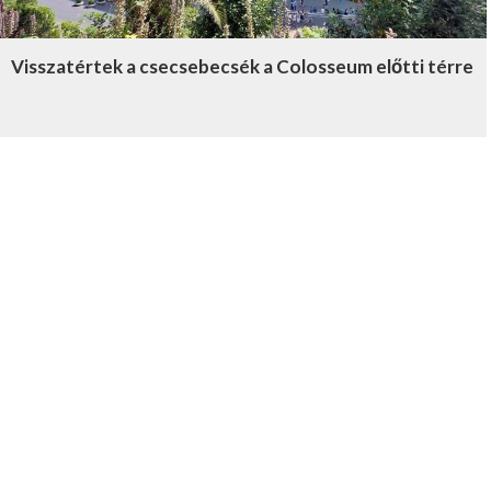
Visszatértek a csecsebecsék a Colosseum előtti térre