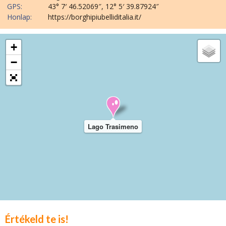
GPS:
43° 7′ 46.52069″, 12° 5′ 39.87924″
Honlap:
https://borghipiubelliditalia.it/
+
−
Lago Trasimeno
Értékeld te is!