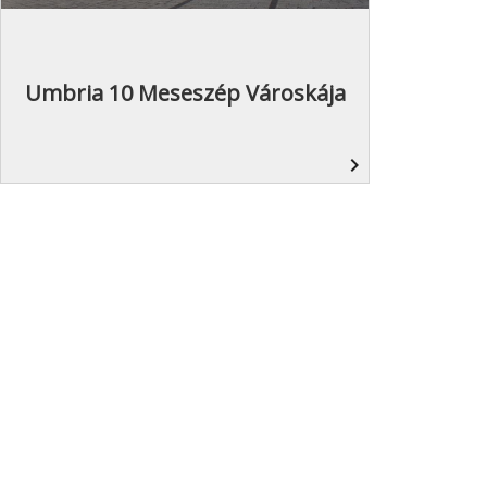
Umbria 10 Meseszép Városkája
navigate_next