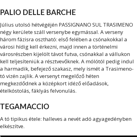
PALIO DELLE BARCHE
Július utolsó hétvégéjén PASSIGNANO SUL TRASIMENO
négy kerülete száll versenybe egymással. A verseny
három fázisra osztható: első felében a csónakokkal a
városi hídig kell érkezni, majd innen a történelmi
városrészben kijelölt távot futva, csónakkal a vállukon
kell teljesíteniük a résztvevőknek. A mólótól pedig indul
a harmadik, befejező szakasz, mely ismét a Trasimeno-
tó vizén zajlik. A versenyt megelőző héten
megkezdődnek a középkort idéző előadások,
ételkóstolás, fáklyás felvonulás.
TEGAMACCIO
A tó tipikus étele: halleves a nevét adó agyagedényben
elkészítve.