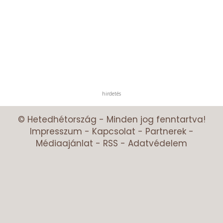
hirdetés
© Hetedhétország - Minden jog fenntartva!
Impresszum
-
Kapcsolat
-
Partnerek
-
Médiaajánlat
-
RSS
-
Adatvédelem