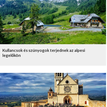
Kullancsok és szúnyogok terjednek az alpesi
legelőkön