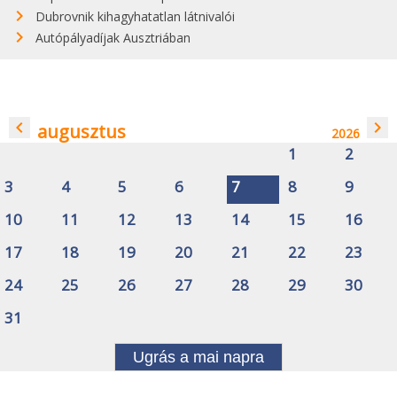
Dubrovnik kihagyhatatlan látnivalói
Autópályadíjak Ausztriában
navigate_before
navigate_next
augusztus
2026
1
2
3
4
5
6
7
8
9
10
11
12
13
14
15
16
17
18
19
20
21
22
23
24
25
26
27
28
29
30
31
Ugrás a mai napra