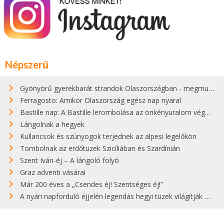
Népszerű
Gyönyörű gyerekbarát strandok Olaszországban - megmutatjuk a 15 legjobbat
Ferragosto: Amikor Olaszország egész nap nyaral
Bastille nap: A Bastille lerombolása az önkényuralom végét jelentette
Lángolnak a hegyek
Kullancsok és szúnyogok terjednek az alpesi legelőkön
Tombolnak az erdőtüzek Szicíliában és Szardínián
Szent Iván-éj – A lángoló folyó
Graz adventi vásárai
Már 200 éves a „Csendes éj! Szentséges éj!”
A nyári napforduló éjjelén legendás hegyi tüzek világítják meg Zugspitzét