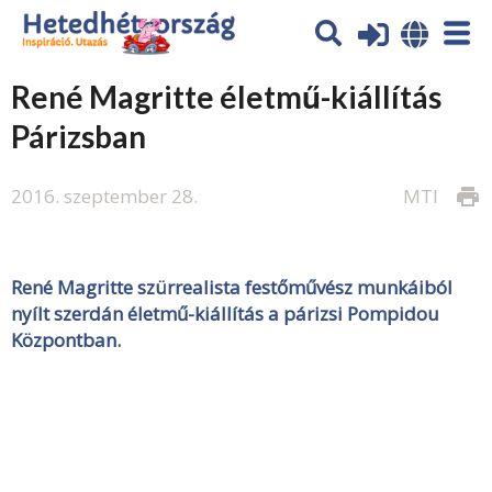
René Magritte életmű-kiállítás
Párizsban
2016. szeptember 28.
MTI
print
René Magritte szürrealista festőművész munkáiból
nyílt szerdán életmű-kiállítás a párizsi Pompidou
Központban.