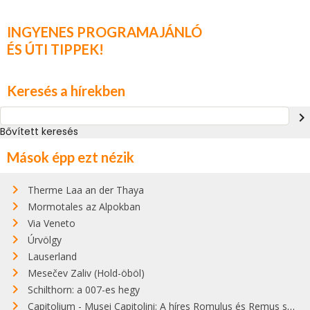
INGYENES PROGRAMAJÁNLÓ
ÉS ÚTI TIPPEK!
Keresés a hírekben
navigate_next
Bővített keresés
Mások épp ezt nézik
Therme Laa an der Thaya
Mormotales az Alpokban
Via Veneto
Úrvölgy
Lauserland
Mesečev Zaliv (Hold-öböl)
Schilthorn: a 007-es hegy
Capitolium - Musei Capitolini: A híres Romulus és Remus szobor őrzője