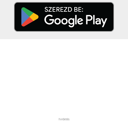
hirdetés