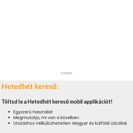
hirdetés
Hetedhét kereső:
Töltsd le a Hetedhét kereső mobil applikációt!
Egyszerű használat
Megmutatja, mi van a közelben
Utazáshoz nélkülözhetetlen: Magyar és külföldi úticélok