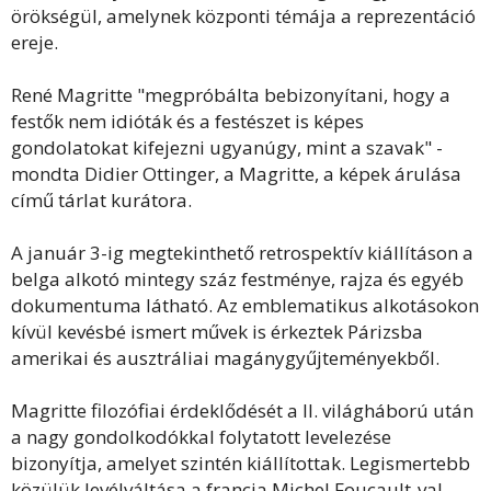
örökségül, amelynek központi témája a reprezentáció
ereje.
René Magritte "megpróbálta bebizonyítani, hogy a
festők nem idióták és a festészet is képes
gondolatokat kifejezni ugyanúgy, mint a szavak" -
mondta Didier Ottinger, a Magritte, a képek árulása
című tárlat kurátora.
A január 3-ig megtekinthető retrospektív kiállításon a
belga alkotó mintegy száz festménye, rajza és egyéb
dokumentuma látható. Az emblematikus alkotásokon
kívül kevésbé ismert művek is érkeztek Párizsba
amerikai és ausztráliai magánygyűjteményekből.
Magritte filozófiai érdeklődését a II. világháború után
a nagy gondolkodókkal folytatott levelezése
bizonyítja, amelyet szintén kiállítottak. Legismertebb
közülük levélváltása a francia Michel Foucault-val.