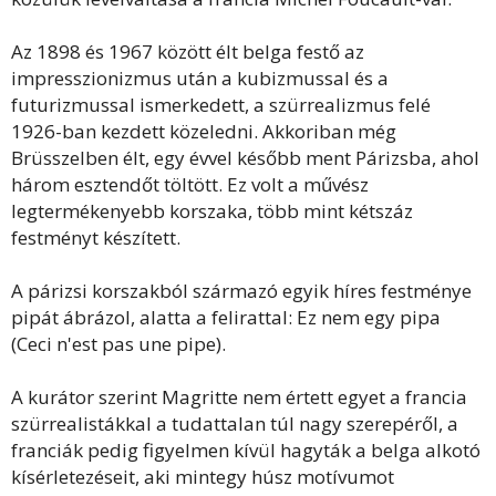
Az 1898 és 1967 között élt belga festő az
impresszionizmus után a kubizmussal és a
futurizmussal ismerkedett, a szürrealizmus felé
1926-ban kezdett közeledni. Akkoriban még
Brüsszelben élt, egy évvel később ment Párizsba, ahol
három esztendőt töltött. Ez volt a művész
legtermékenyebb korszaka, több mint kétszáz
festményt készített.
A párizsi korszakból származó egyik híres festménye
pipát ábrázol, alatta a felirattal: Ez nem egy pipa
(Ceci n'est pas une pipe).
A kurátor szerint Magritte nem értett egyet a francia
szürrealistákkal a tudattalan túl nagy szerepéről, a
franciák pedig figyelmen kívül hagyták a belga alkotó
kísérletezéseit, aki mintegy húsz motívumot