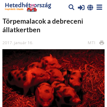
Törpemalacok a debreceni
állatkertben
2017. január 16.
MTI
print