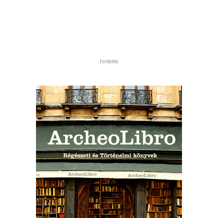
hirdetés