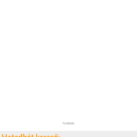
hirdetés
Hetedhét kereső: