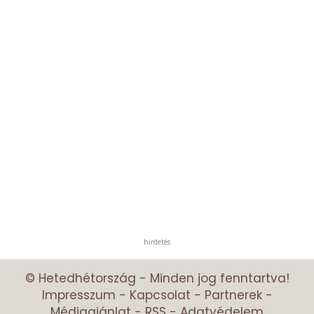
hirdetés
© Hetedhétország - Minden jog fenntartva!
Impresszum
-
Kapcsolat
-
Partnerek
-
Médiaajánlat
-
RSS
-
Adatvédelem