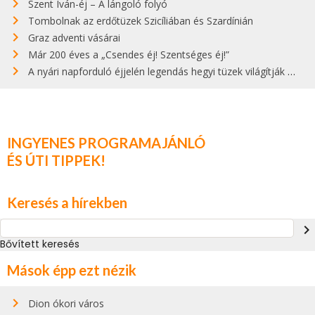
Szent Iván-éj – A lángoló folyó
Tombolnak az erdőtüzek Szicíliában és Szardínián
Graz adventi vásárai
Már 200 éves a „Csendes éj! Szentséges éj!”
A nyári napforduló éjjelén legendás hegyi tüzek világítják meg Zugspitzét
INGYENES PROGRAMAJÁNLÓ
ÉS ÚTI TIPPEK!
Keresés a hírekben
navigate_next
Bővített keresés
Mások épp ezt nézik
Dion ókori város