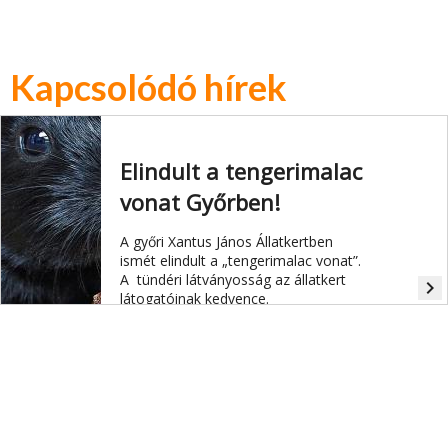
Kapcsolódó hírek
Elindult a tengerimalac
vonat Győrben!
A győri Xantus János Állatkertben
ismét elindult a „tengerimalac vonat”.
A tündéri látványosság az állatkert
navigate_next
látogatóinak kedvence.