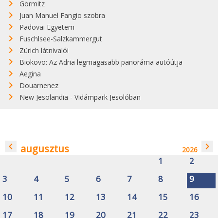
Görmitz
Juan Manuel Fangio szobra
Padovai Egyetem
Fuschlsee-Salzkammergut
Zürich látnivalói
Biokovo: Az Adria legmagasabb panoráma autóútja
Aegina
Douarnenez
New Jesolandia - Vidámpark Jesolóban
navigate_before
navigate_next
augusztus
2026
1
2
3
4
5
6
7
8
9
10
11
12
13
14
15
16
17
18
19
20
21
22
23