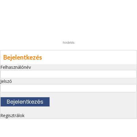
hirdetés
Bejelentkezés
Felhasználónév
Jelszó
Regisztrálok