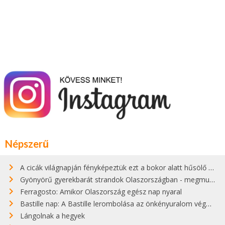
Népszerű
A cicák világnapján fényképeztük ezt a bokor alatt hűsölő cicát Kisorosziban
Gyönyörű gyerekbarát strandok Olaszországban - megmutatjuk a 15 legjobbat
Ferragosto: Amikor Olaszország egész nap nyaral
Bastille nap: A Bastille lerombolása az önkényuralom végét jelentette
Lángolnak a hegyek