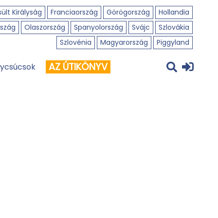
ült Királyság
Franciaország
Görögország
Hollandia
szág
Olaszország
Spanyolország
Svájc
Szlovákia
Szlovénia
Magyarország
Piggyland
AZ ÚTIKÖNYV
ycsúcsok