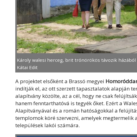
Károly walesi herceg, brit trónörökös távozik házából
Kátai Edit
A projektet elsőként a Brassó megyei
Homoróddaró
indítják el, az ott szerzett tapasztalatok alapján 
alapítvány közölte, az a cél, hogy ne csak felújí
hanem fenntarthatóvá is tegyék őket. Ezért a Wa
Alapítványával és a román hatóságokkal a felújítá
templomok köré szervezni, amelyek megtermelik a 
települések lakói számára.