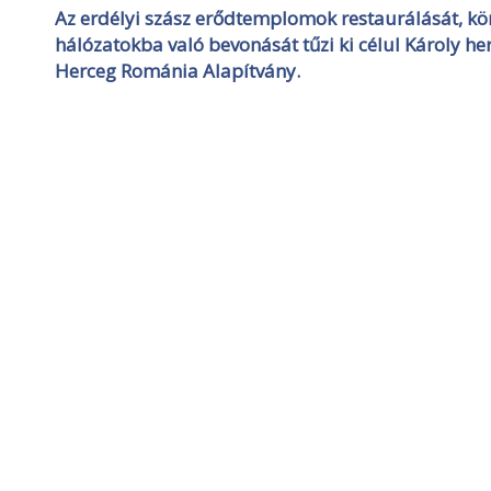
Az erdélyi szász erődtemplomok restaurálását, körn
hálózatokba való bevonását tűzi ki célul Károly he
Herceg Románia Alapítvány.