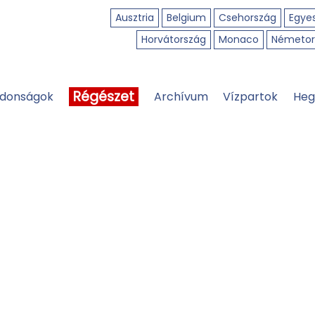
Ausztria
Belgium
Csehország
Egyes
Horvátország
Monaco
Németor
Régészet
jdonságok
Archívum
Vízpartok
Heg