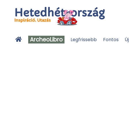
ArcheoLibro
Legfrissebb
Fontos
Ú