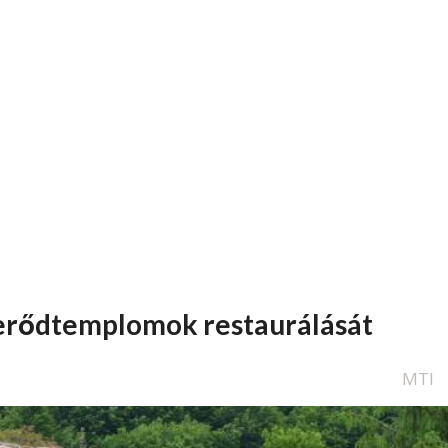
i erődtemplomok restaurálását
MTI