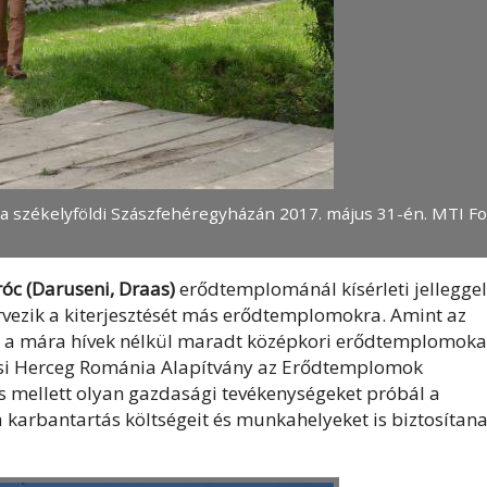
 a székelyföldi Szászfehéregyházán 2017. május 31-én. MTI Fo
c (Daruseni, Draas)
erődtemplománál kísérleti jelleggel
tervezik a kiterjesztését más erődtemplomokra. Amint az
tsák a mára hívek nélkül maradt középkori erődtemplomoka
lesi Herceg Románia Alapítvány az Erődtemplomok
s mellett olyan gazdasági tevékenységeket próbál a
karbantartás költségeit és munkahelyeket is biztosítana