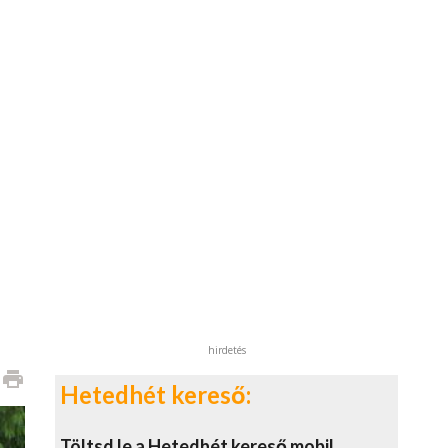
hirdetés
print
Hetedhét kereső:
Töltsd le a Hetedhét kereső mobil