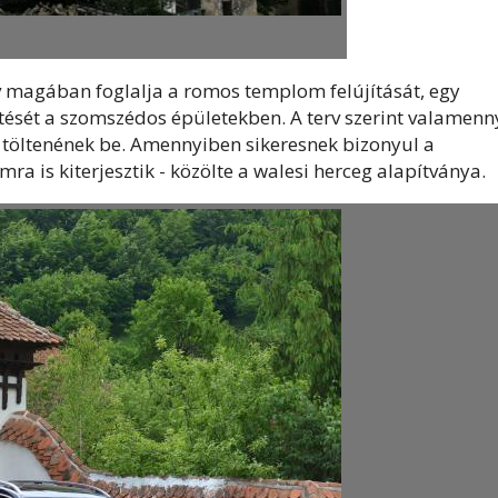
magában foglalja a romos templom felújítását, egy
tését a szomszédos épületekben. A terv szerint valamenn
 töltenének be. Amennyiben sikeresnek bizonyul a
a is kiterjesztik - közölte a walesi herceg alapítványa.