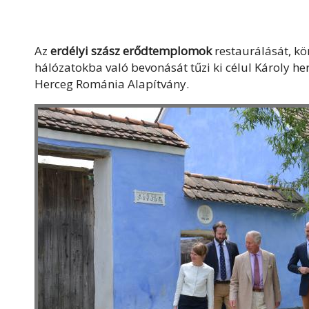
Az
erdélyi szász erődtemplomok
restaurálását, kör
hálózatokba való bevonását tűzi ki célul Károly he
Herceg Románia Alapítvány.