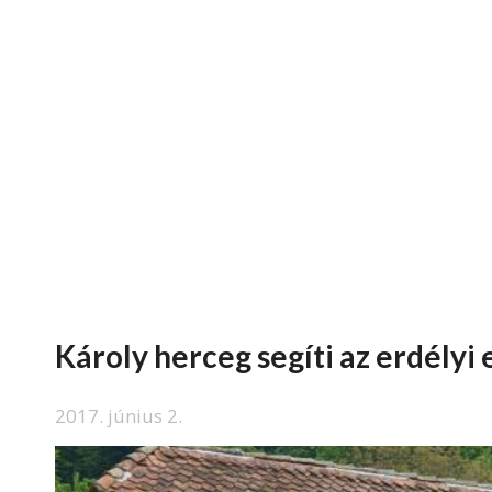
Károly herceg segíti az erdély
2017. június 2.