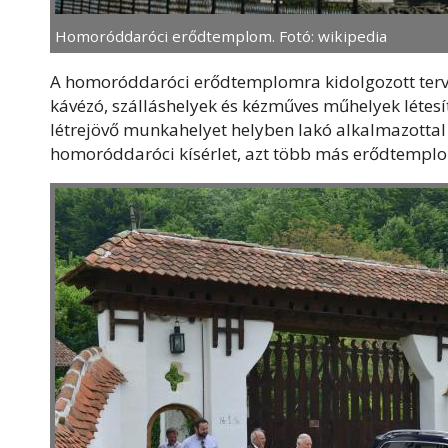
Homoróddaróci erődtemplom. Fotó: wikipedia
A homoróddaróci erődtemplomra kidolgozott terv 
kávézó, szálláshelyek és kézműves műhelyek létesí
létrejövő munkahelyet helyben lakó alkalmazottal
homoróddaróci kísérlet, azt több más erődtemplomr