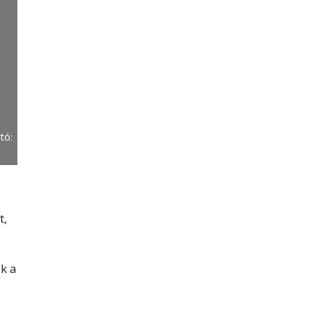
tó:
t,
k a