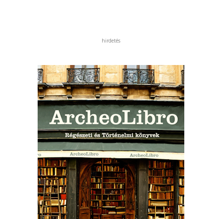
hirdetés