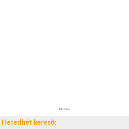
hirdetés
Hetedhét kereső: