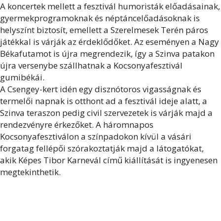
A koncertek mellett a fesztivál humoristák előadásainak,
gyermekprogramoknak és néptáncelőadásoknak is
helyszínt biztosít, emellett a Szerelmesek Terén páros
játékkal is várják az érdeklődőket. Az eseményen a Nagy
Békafutamot is újra megrendezik, így a Szinva patakon
újra versenybe szállhatnak a Kocsonyafesztivál
gumibékái.
A Csengey-kert idén egy disznótoros vigasságnak és
termelői napnak is otthont ad a fesztivál ideje alatt, a
Szinva teraszon pedig civil szervezetek is várják majd a
rendezvényre érkezőket. A háromnapos
Kocsonyafesztiválon a színpadokon kívül a vásári
forgatag fellépői szórakoztatják majd a látogatókat,
akik Képes Tibor Karnevál című kiállítását is ingyenesen
megtekinthetik.