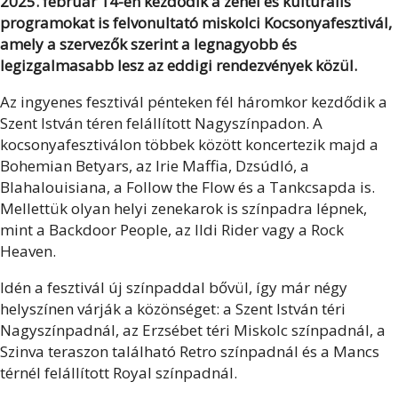
2025. február 14-én kezdődik a zenei és kulturális
programokat is felvonultató miskolci Kocsonyafesztivál,
amely a szervezők szerint a legnagyobb és
legizgalmasabb lesz az eddigi rendezvények közül.
Az ingyenes fesztivál pénteken fél háromkor kezdődik a
Szent István téren felállított Nagyszínpadon. A
kocsonyafesztiválon többek között koncertezik majd a
Bohemian Betyars, az Irie Maffia, Dzsúdló, a
Blahalouisiana, a Follow the Flow és a Tankcsapda is.
Mellettük olyan helyi zenekarok is színpadra lépnek,
mint a Backdoor People, az Ildi Rider vagy a Rock
Heaven.
Idén a fesztivál új színpaddal bővül, így már négy
helyszínen várják a közönséget: a Szent István téri
Nagyszínpadnál, az Erzsébet téri Miskolc színpadnál, a
Szinva teraszon található Retro színpadnál és a Mancs
térnél felállított Royal színpadnál.