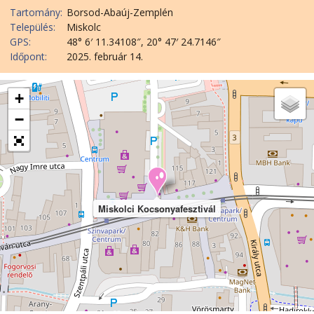
Tartomány:
Borsod-Abaúj-Zemplén
Település:
Miskolc
GPS:
48° 6′ 11.34108″, 20° 47′ 24.7146″
Időpont:
2025. február 14.
+
−
Miskolci Kocsonyafesztivál