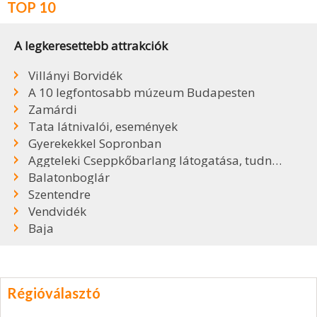
TOP 10
A legkeresettebb attrakciók
Villányi Borvidék
A 10 legfontosabb múzeum Budapesten
Zamárdi
Tata látnivalói, események
Gyerekekkel Sopronban
Aggteleki Cseppkőbarlang látogatása, tudnivalók
Balatonboglár
Szentendre
Vendvidék
Baja
Régióválasztó