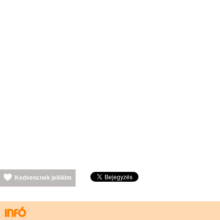
Kedvencnek jelölöm