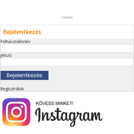
hirdetés
Bejelentkezés
Felhasználónév
Jelszó
Regisztrálok