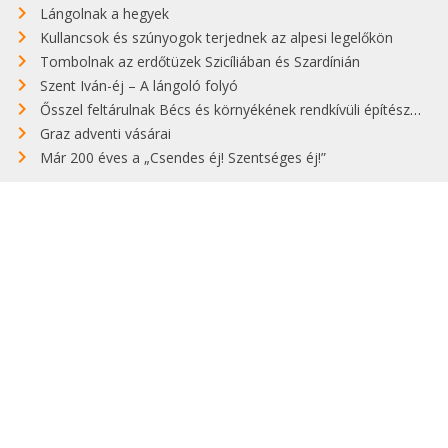
Lángolnak a hegyek
Kullancsok és szúnyogok terjednek az alpesi legelőkön
Tombolnak az erdőtüzek Szicíliában és Szardínián
Szent Iván-éj – A lángoló folyó
Ősszel feltárulnak Bécs és környékének rendkívüli építészeti kincsei
Graz adventi vásárai
Már 200 éves a „Csendes éj! Szentséges éj!”