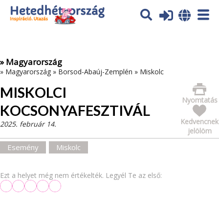
Az oldal sütiket (cookies) használ. További tájékoztatás itt:
Adatvédelmi tájékoztató
Ok
» Magyarország
»
Magyarország
»
Borsod-Abaúj-Zemplén
»
Miskolc
MISKOLCI
Nyomtatás
KOCSONYAFESZTIVÁL
Kedvencnek
2025. február 14.
jelölöm
Esemény
Miskolc
Ezt a helyet még nem értékelték. Legyél Te az első: