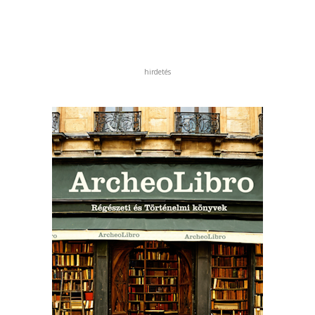
hirdetés