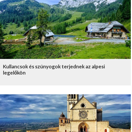
Kullancsok és szúnyogok terjednek az alpesi
legelőkön