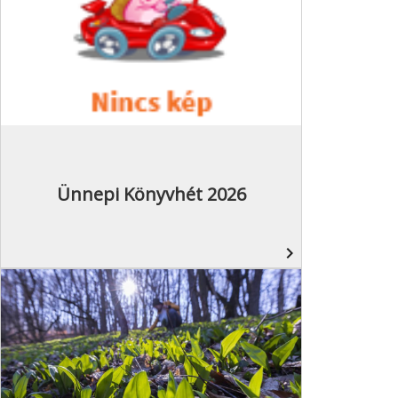
Ünnepi Könyvhét 2026
navigate_next