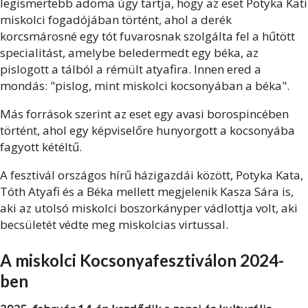
legismertebb adoma úgy tartja, hogy az eset Potyka Kati
miskolci fogadójában történt, ahol a derék
korcsmárosné egy tót fuvarosnak szolgálta fel a hűtött
specialitást, amelybe beledermedt egy béka, az
pislogott a tálból a rémült atyafira. Innen ered a
mondás: "pislog, mint miskolci kocsonyában a béka".
Más források szerint az eset egy avasi borospincében
történt, ahol egy képviselőre hunyorgott a kocsonyába
fagyott kétéltű.
A fesztivál országos hírű házigazdái között, Potyka Kata,
Tóth Atyafi és a Béka mellett megjelenik Kasza Sára is,
aki az utolsó miskolci boszorkányper vádlottja volt, aki
becsületét védte meg miskolcias virtussal.
A miskolci Kocsonyafesztiválon 2024-
ben