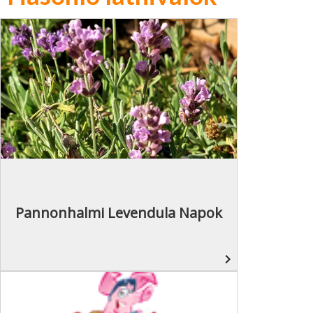
Pannonhalmi Levendula Napok
navigate_next