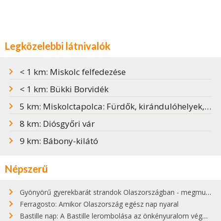
Legközelebbi látnivalók
< 1 km: Miskolc felfedezése
< 1 km: Bükki Borvidék
5 km: Miskolctapolca: Fürdők, kirándulóhelyek, programok
8 km: Diósgyőri vár
9 km: Bábony-kilátó
Népszerű
Gyönyörű gyerekbarát strandok Olaszországban - megmutatjuk a 15 legjobbat
Ferragosto: Amikor Olaszország egész nap nyaral
Bastille nap: A Bastille lerombolása az önkényuralom végét jelentette