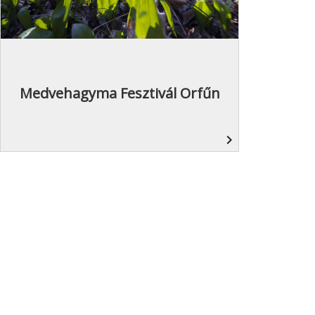
Medvehagyma Fesztivál Orfűn
navigate_next