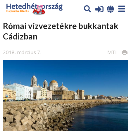
Római vízvezetékre bukkantak
Cádizban
2018. március 7.
MTI
print