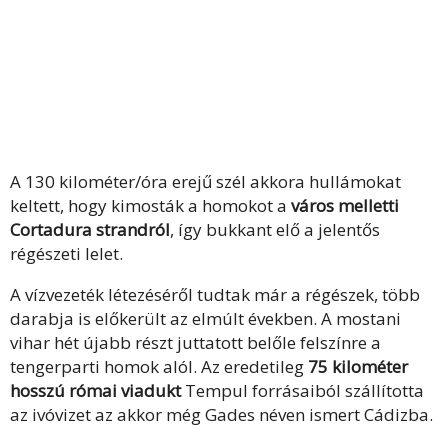
A 130 kilométer/óra erejű szél akkora hullámokat
keltett, hogy kimosták a homokot a
város melletti
Cortadura strandról
, így bukkant elő a jelentős
régészeti lelet.
A vízvezeték létezéséről tudtak már a régészek, több
darabja is előkerült az elmúlt években. A mostani
vihar hét újabb részt juttatott belőle felszínre a
tengerparti homok alól. Az eredetileg
75 kilométer
hosszú római viadukt
Tempul forrásaiból szállította
az ivóvizet az akkor még Gades néven ismert Cádizba.