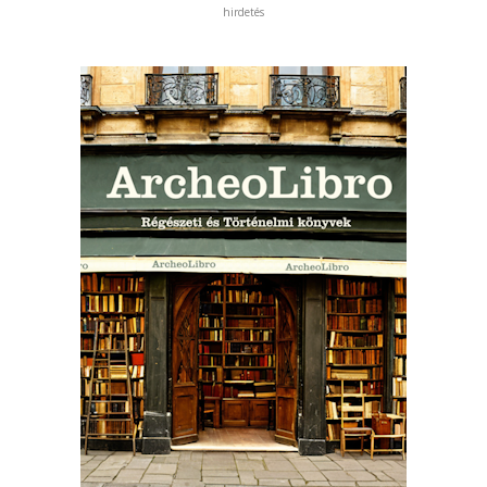
hirdetés