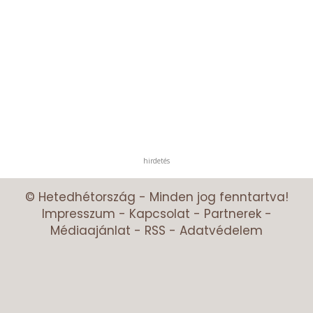
hirdetés
© Hetedhétország - Minden jog fenntartva!
Impresszum
-
Kapcsolat
-
Partnerek
-
Médiaajánlat
-
RSS
-
Adatvédelem