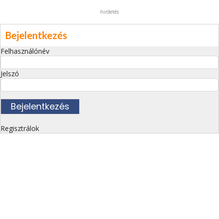
hirdetés
Bejelentkezés
Felhasználónév
Jelszó
Regisztrálok