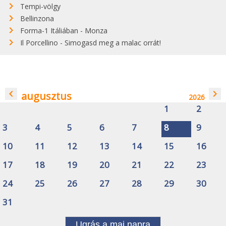
Tempi-völgy
Bellinzona
Forma-1 Itáliában - Monza
Il Porcellino - Simogasd meg a malac orrát!
navigate_before
navigate_next
augusztus
2026
1
2
3
4
5
6
7
8
9
10
11
12
13
14
15
16
17
18
19
20
21
22
23
24
25
26
27
28
29
30
31
Ugrás a mai napra