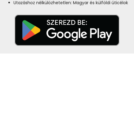
Utazáshoz nélkülözhetetlen: Magyar és külföldi úticélok