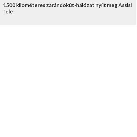
1500 kilométeres zarándokút-hálózat nyílt meg Assisi
felé