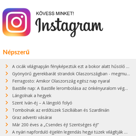
Népszerű
A cicák világnapján fényképeztük ezt a bokor alatt hűsölő cicát Kisorosziban
Gyönyörű gyerekbarát strandok Olaszországban - megmutatjuk a 15 legjobbat
Ferragosto: Amikor Olaszország egész nap nyaral
Bastille nap: A Bastille lerombolása az önkényuralom végét jelentette
Lángolnak a hegyek
Szent Iván-éj – A lángoló folyó
Tombolnak az erdőtüzek Szicíliában és Szardínián
Graz adventi vásárai
Már 200 éves a „Csendes éj! Szentséges éj!”
A nyári napforduló éjjelén legendás hegyi tüzek világítják meg Zugspitzét