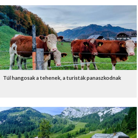
Túl hangosak a tehenek, a turisták panaszkodnak