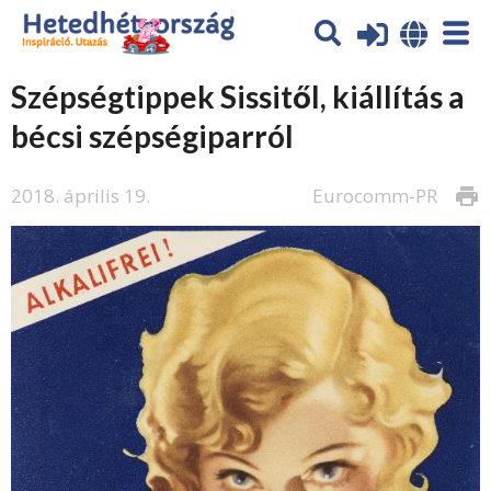
Szépségtippek Sissitől, kiállítás a
bécsi szépségiparról
2018. április 19.
Eurocomm-PR
print