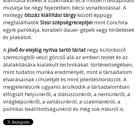
kiállítása ezeket a szakmákat és a modern testápolást
mutatja be négy fejezetben, bécsi vonatkozással. A
mintegy
ötszáz kiállítási tárgy
között éppúgy
megtalálhatók
Sissi szépségreceptjei
mint Conchita
egyik parókája, korabeli dauer-gépek vagy hirdetések
és plakátok.
A
jövő év elejéig nyitva tartó tárlat
négy különböző
szemszögből veszi górcső alá az emberi testet és az
átalakítására kialakult technikákat: történetiségében,
mint tudatos munka eredményét, mint a társadalom
elvárásainak címzettjét és mint jelentéshordozót. A
megjelenésünk ugyanis árulkodik a társadalomban
elfoglalt helyünkről, a státuszunkról, a nemünkről, a
világképünkről, a vallásunkról, a szakmánkról, a
politikai beállítottságunkról és még sok másról is.