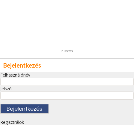
hirdetés
Bejelentkezés
Felhasználónév
Jelszó
Regisztrálok