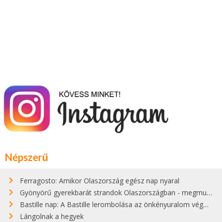
Népszerű
Ferragosto: Amikor Olaszország egész nap nyaral
Gyönyörű gyerekbarát strandok Olaszországban - megmutatjuk a 15 legjobbat
Bastille nap: A Bastille lerombolása az önkényuralom végét jelentette
Lángolnak a hegyek