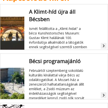
A Klimt-híd újra áll
Bécsben
Ismét felállította a „Klimt-hidat“ a
bécsi Kunshistorisches Museum:
Gustav Klimt halálának 100.
évfordulója alkalmából a látogatók
navigate_next
ennek segítségével szemtől szemben
láthatják a szecessziós művésznek a
múzeum bejárati csarnokában lévő
Bécsi programajánló
13 festményét.
Februártól szeptemberig sokoldalú
kulturális kínálattal várja Bécs az
odalátogatókat. A Mozart-ház a
zeneszerző halhatatlanságának állít
emléket, a Zsidó múzeum az
érdekházasságok segítségével
navigate_next
menedéket kereső zsidó nők sorsát
mutatja be, a Raimund Theater pedig
a
Bodyguard
című világhírű musicalt