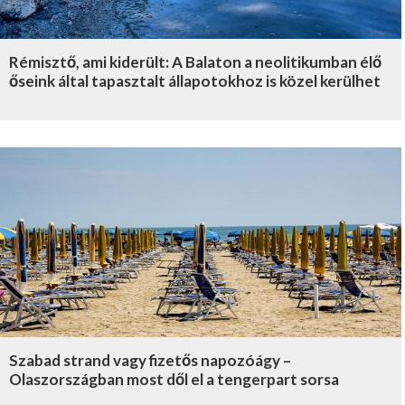
Rémisztő, ami kiderült: A Balaton a neolitikumban élő
őseink által tapasztalt állapotokhoz is közel kerülhet
Szabad strand vagy fizetős napozóágy –
Olaszországban most dől el a tengerpart sorsa