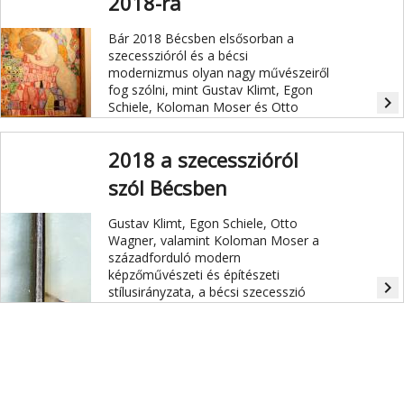
2018-ra
Martha Jungwirth, festményeit
tekinhetik meg a Bécsbe látogatók.
Bár 2018 Bécsben elsősorban a
szecesszióról és a bécsi
modernizmus olyan nagy művészeiről
fog szólni, mint Gustav Klimt, Egon
navigate_next
Schiele, Koloman Moser és Otto
Wagner, azért a könnyebb
művészetek és a klasszikusok
2018 a szecesszióról
kedvelőinek sem kell majd a kulturális
programokat nélkülözniük, ha az
szól Bécsben
osztrák fővárosba látogatnak.
Gustav Klimt, Egon Schiele, Otto
Wagner, valamint Koloman Moser a
századforduló modern
képzőművészeti és építészeti
navigate_next
stílusirányzata, a bécsi szecesszió
világhírű képviselői. 2018/2019-ben az
osztrák főváros a négy művész
halálának 100. évfordulója alkalmából
e korszak felfedezésére hívja a
modern kultúra kedvelőit.