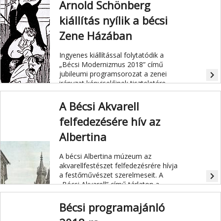
Arnold Schönberg
tűzte műsorra.
kiállítás nyílik a bécsi
Zene Házában
Ingyenes kiállítással folytatódik a
„Bécsi Modernizmus 2018” című
jubileumi programsorozat a zenei
navigate_next
irányzat képviselőinek tiszteletére.
A Bécsi Akvarell
felfedezésére hív az
Albertina
A bécsi Albertina múzeum az
akvarellfestészet felfedezésrére hívja
a fest
őmű
vészet szerelmeseit. A
navigate_next
„Bécsi Akvarell” című tárlaton a
19.századi osztrák akvarellfestészet
kiemelked
ő
alakjainak munkásságát,
Bécsi programajánló
majd a kortárs vízfestőművész,