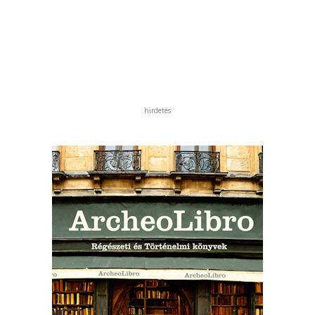
hirdetés