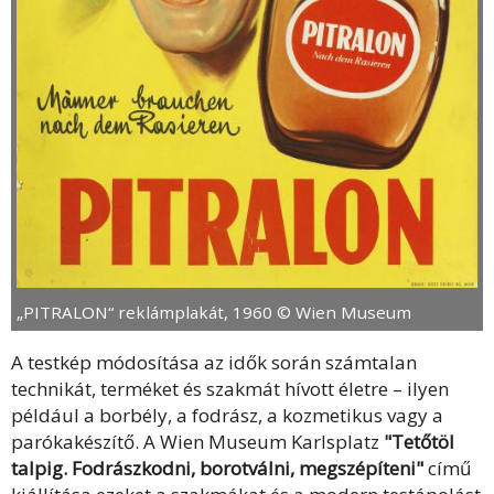
„PITRALON“ reklámplakát, 1960 © Wien Museum
A testkép módosítása az idők során számtalan
technikát, terméket és szakmát hívott életre – ilyen
például a borbély, a fodrász, a kozmetikus vagy a
parókakészítő. A Wien Museum Karlsplatz
"Tetőtöl
talpig. Fodrászkodni, borotválni, megszépíteni"
című