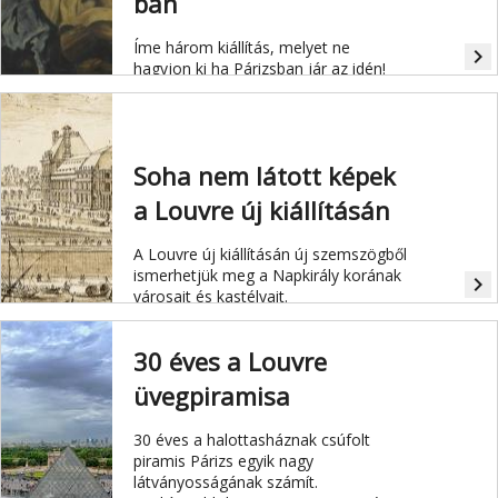
ban
Íme három kiállítás, melyet ne
navigate_next
hagyjon ki ha Párizsban jár az idén!
Soha nem látott képek
a Louvre új kiállításán
A Louvre új kiállításán
új szemszögből
ismerhetjük meg a Napkirály korának
navigate_next
városait és kastélyait.
30 éves a Louvre
üvegpiramisa
30 éves a halottasháznak csúfolt
piramis Párizs egyik nagy
látványosságának számít.