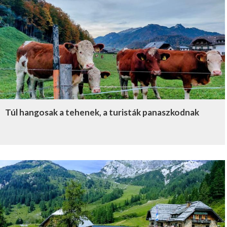
Túl hangosak a tehenek, a turisták panaszkodnak