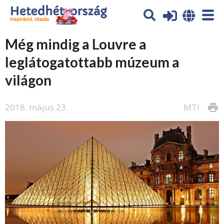
Még mindig a Louvre a
leglátogatottabb múzeum a
világon
2018. május 23.
MTI
print