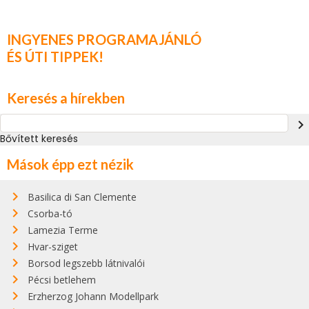
INGYENES PROGRAMAJÁNLÓ
ÉS ÚTI TIPPEK!
Keresés a hírekben
navigate_next
Bővített keresés
Mások épp ezt nézik
Basilica di San Clemente
Csorba-tó
Lamezia Terme
Hvar-sziget
Borsod legszebb látnivalói
Pécsi betlehem
Erzherzog Johann Modellpark