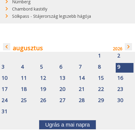
Nürnberg
Chambord kastély
Sölkpass - Stájerország legszebb hágója
navigate_before
navigate_next
augusztus
2026
1
2
3
4
5
6
7
8
9
10
11
12
13
14
15
16
17
18
19
20
21
22
23
24
25
26
27
28
29
30
31
Ugrás a mai napra