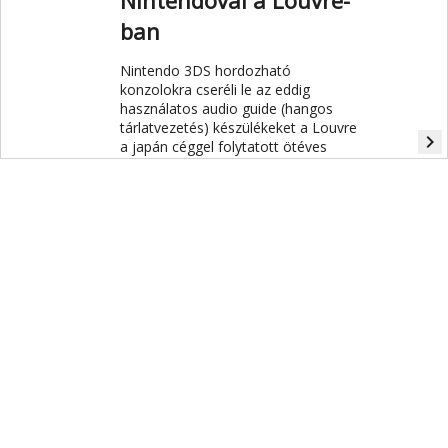
Nintendóval a Louvre-
ban
Nintendo 3DS hordozható
konzolokra cseréli le az eddig
használatos audio guide (hangos
tárlatvezetés) készülékeket a Louvre
navigate_next
a japán céggel folytatott ötéves
partnerségi együttműködés
keretében.