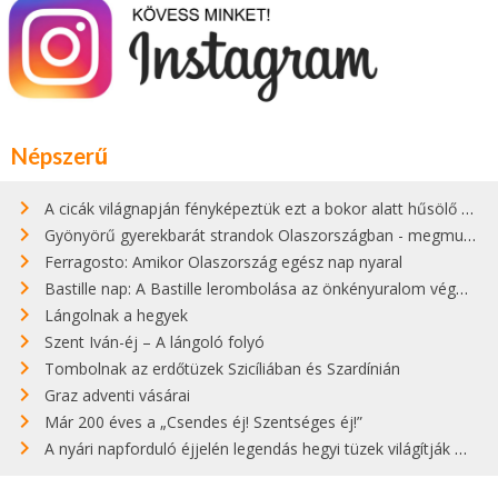
Népszerű
A cicák világnapján fényképeztük ezt a bokor alatt hűsölő cicát Kisorosziban
Gyönyörű gyerekbarát strandok Olaszországban - megmutatjuk a 15 legjobbat
Ferragosto: Amikor Olaszország egész nap nyaral
Bastille nap: A Bastille lerombolása az önkényuralom végét jelentette
Lángolnak a hegyek
Szent Iván-éj – A lángoló folyó
Tombolnak az erdőtüzek Szicíliában és Szardínián
Graz adventi vásárai
Már 200 éves a „Csendes éj! Szentséges éj!”
A nyári napforduló éjjelén legendás hegyi tüzek világítják meg Zugspitzét