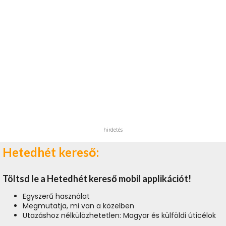
hirdetés
Hetedhét kereső:
Töltsd le a Hetedhét kereső mobil applikációt!
Egyszerű használat
Megmutatja, mi van a közelben
Utazáshoz nélkülözhetetlen: Magyar és külföldi úticélok