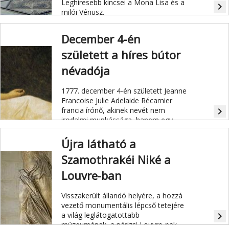
Leghíresebb kincsei a Mona Lisa és a
navigate_next
milói Vénusz.
December 4-én
született a híres bútor
névadója
1777. december 4-én született Jeanne
Francoise Julie Adelaide Récamier
francia írónő, akinek nevét nem
navigate_next
irodalmi munkássága, hanem egy
róla elnevezett jellegzetes kárpitozott
heverőtípus őrizte meg.
Újra látható a
Szamothrakéi Niké a
Louvre-ban
Visszakerült állandó helyére, a hozzá
vezető monumentális lépcső tetejére
a világ leglátogatottabb
navigate_next
múzeumának, a párizsi Louvre-nak