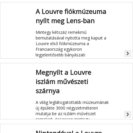
egyik fő látványossága, a
Szamothrakéi Niké.
A Louvre fiókmúzeuma
nyílt meg Lens-ban
Mintegy kétszáz remekmű
bemutatásával nyitotta meg kapuit a
Louvre első fiókmúzeuma a
Franciaország egykoron
navigate_next
legjelentősebb bányászati
központjának számító Lens-ban.
Megnyílt a Louvre
iszlám művészeti
szárnya
A világ leglátogatottabb múzeumának
új épülete 3000 négyzetméteren
mutatja be az iszlám művészet
navigate_next
remekeit, összesen mintegy
háromezer műtárgyat, köztük
monumentális alkotásokat.