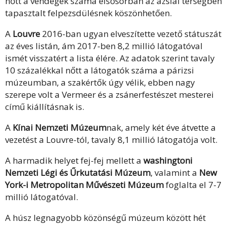
nőtt a vendégek száma elsősorban az ázsiai térségben
tapasztalt felpezsdülésnek köszönhetően.
A
Louvre
2016-ban ugyan elveszítette vezető státuszát
az éves listán, ám 2017-ben 8,2 millió látogatóval
ismét visszatért a lista élére. Az adatok szerint tavaly
10 százalékkal nőtt a látogatók száma a párizsi
múzeumban, a szakértők úgy vélik, ebben nagy
szerepe volt a Vermeer és a zsánerfestészet mesterei
című kiállításnak is.
A
Kínai Nemzeti Múzeum
nak, amely két éve átvette a
vezetést a Louvre-tól, tavaly 8,1 millió látogatója volt.
A harmadik helyet fej-fej mellett a
washingtoni
Nemzeti Légi és Űrkutatási Múzeum
, valamint a
New
York-i Metropolitan Művészeti Múzeum
foglalta el 7-7
millió látogatóval.
A húsz legnagyobb közönségű múzeum között hét