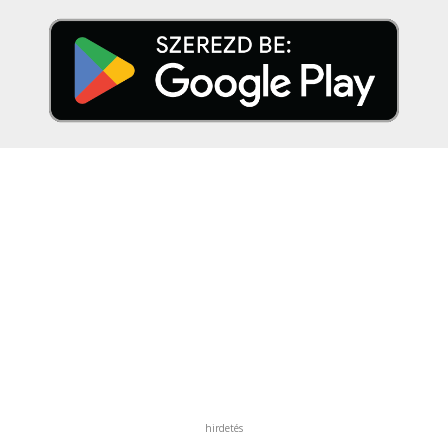
hirdetés