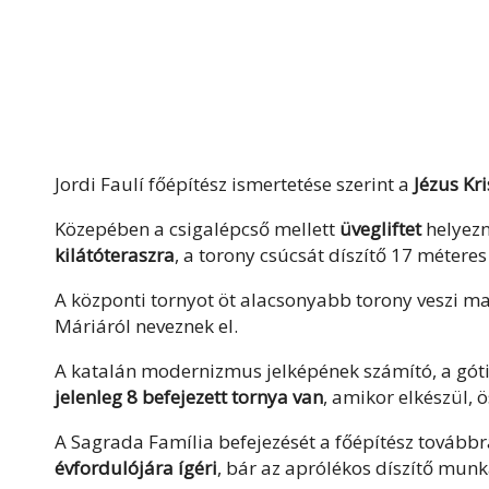
Jordi Faulí főépítész ismertetése szerint a
Jézus Kr
Közepében a csigalépcső mellett
üvegliftet
helyezn
kilátóteraszra
, a torony csúcsát díszítő 17 méteres
A központi tornyot öt alacsonyabb torony veszi ma
Máriáról neveznek el.
A katalán modernizmus jelképének számító, a góti
jelenleg 8 befejezett tornya van
, amikor elkészül, 
A Sagrada Família befejezését a főépítész tovább
évfordulójára ígéri
, bár az aprólékos díszítő mun