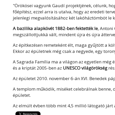
"Örökösei vagyunk Gaudí projektjének, célunk, hogy
főépítész, ezzel arra is utalva, hogy az eredeti te
jelenlegi megvalósításához két lakóháztömböt le k
A bazilika alapkövét 1882-ben fektették le
, Antoni
megszállottjukká vált, mindent újra és újra átterv
Az építkezésen remeteként élt, maga gyűjtött a köl
Ekkor az épületnek még csak a negyede, egy torony 
A Sagrada Família ma a világon az egyetlen még é
és a kriptát 2005-ben az
UNESCO világörökség
rés
Az épületet 2010. november 6-án XVI. Benedek páp
A templom működik, miséket celebrálnak benne, d
épületet.
Az elmúlt évben több mint 4,5 millió látogató járt 