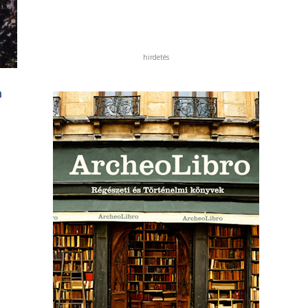
hirdetés
a