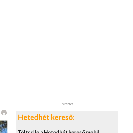
hirdetés
print
Hetedhét kereső:
Töltsd le a Hetedhét kereső mobil