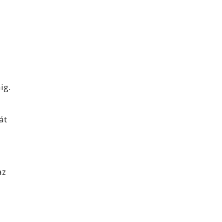
ig.
át
az