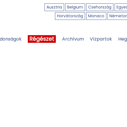
Ausztria
Belgium
Csehország
Egyes
Horvátország
Monaco
Németor
Régészet
jdonságok
Archívum
Vízpartok
Heg