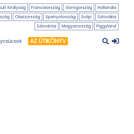
ült Királyság
Franciaország
Görögország
Hollandia
szág
Olaszország
Spanyolország
Svájc
Szlovákia
Szlovénia
Magyarország
Piggyland
AZ ÚTIKÖNYV
ycsúcsok