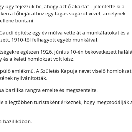
 úgy fejezzük be, ahogy azt ő akarta" - jelentette ki a
rveken a főbejárathoz egy tágas sugárút vezet, amelynek
ellene bontani.
 Gaudí építész egy év múlva vette át a munkálatokat és a
ezett, 1910-től felhagyott egyéb munkáival.
tségekre egészen 1926. június 10-én bekövetkezett halálá
és a keleti homlokzat volt kész.
pülő emlékmű. A Születés Kapuja nevet viselő homlokzat
zének nyilvánították.
a bazilika rangra emelte és megszentelte.
e a legtöbben turistaként érkeznek, hogy megcsodálják 
a bazilikában.