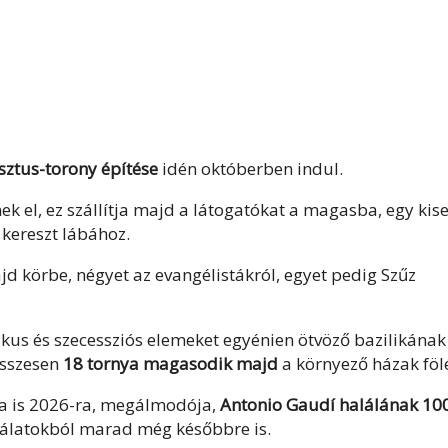
isztus-torony építése
idén októberben indul.
ek el, ez szállítja majd a látogatókat a magasba, egy kis
 kereszt lábához.
jd körbe, négyet az evangélistákról, egyet pedig Szűz
kus és szecessziós elemeket egyénien ötvöző bazilikának
összesen
18 tornya magasodik majd
a környező házak föl
ra is 2026-ra, megálmodója,
Antonio Gaudí halálának 100
kálatokból marad még későbbre is.