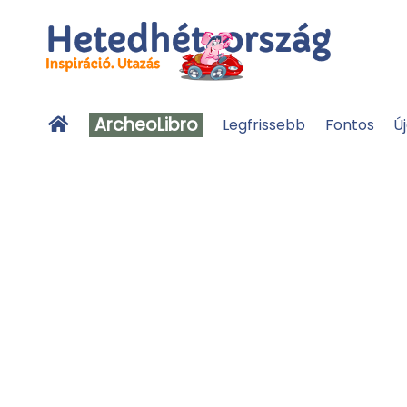
ArcheoLibro
Legfrissebb
Fontos
Ú