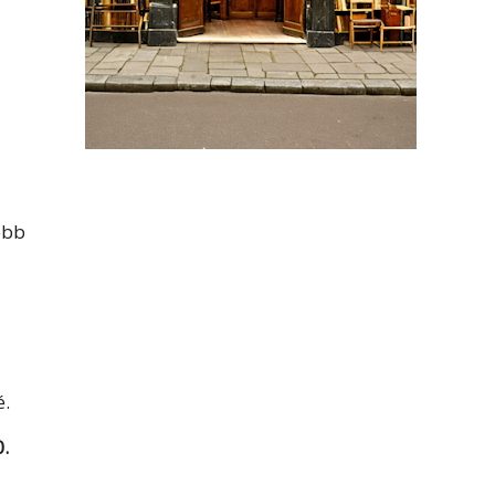
ebb
é.
.