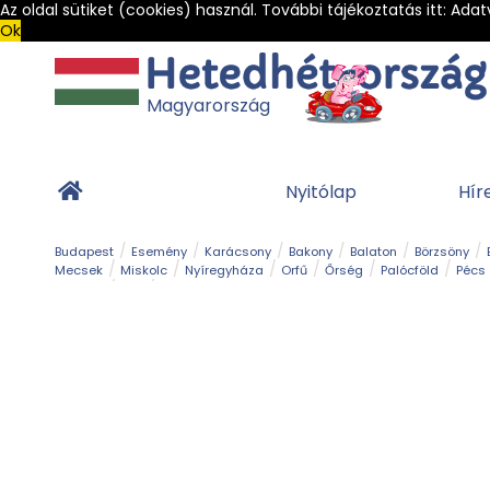
Az oldal sütiket (cookies) használ. További tájékoztatás itt:
Adat
Ok
Magyarország
Nyitólap
Hír
Budapest
Esemény
Karácsony
Bakony
Balaton
Börzsöny
Mecsek
Miskolc
Nyíregyháza
Orfű
Őrség
Palócföld
Pécs
Barlang
Bob
Gyógyfürdő
Hegy és csúcs
Hegyi felvonó
Kerékpár
Templom és kolostor
Vár és kastély
Világörökség