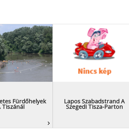
etes Fürdőhelyek
Lapos Szabadstrand A
 Tiszánál
Szegedi Tisza-Parton
navigate_next