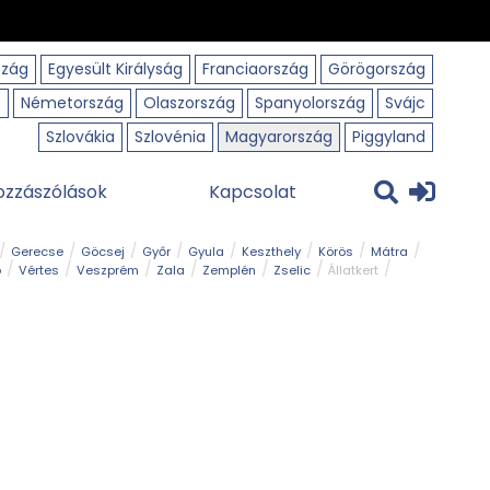
szág
Egyesült Királyság
Franciaország
Görögország
o
Németország
Olaszország
Spanyolország
Svájc
Szlovákia
Szlovénia
Magyarország
Piggyland
ozzászólások
Kapcsolat
Gerecse
Göcsej
Győr
Gyula
Keszthely
Körös
Mátra
ó
Vértes
Veszprém
Zala
Zemplén
Zselic
Állatkert
m
Nemzeti Park
Szabadstrand
Szurdok
Tanösvény
Tavak