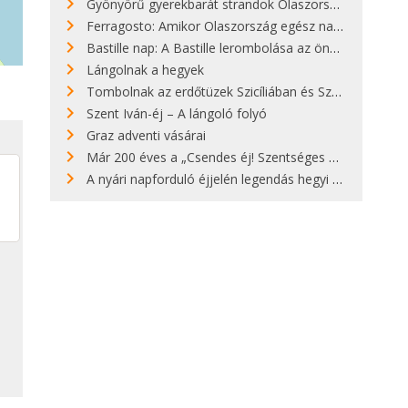
Gyönyörű gyerekbarát strandok Olaszországban - megmutatjuk a 15 legjobbat
Ferragosto: Amikor Olaszország egész nap nyaral
Bastille nap: A Bastille lerombolása az önkényuralom végét jelentette
Lángolnak a hegyek
Tombolnak az erdőtüzek Szicíliában és Szardínián
Szent Iván-éj – A lángoló folyó
Graz adventi vásárai
Már 200 éves a „Csendes éj! Szentséges éj!”
A nyári napforduló éjjelén legendás hegyi tüzek világítják meg Zugspitzét