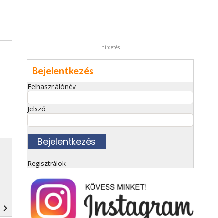
hirdetés
Bejelentkezés
Felhasználónév
Jelszó
Regisztrálok
navigate_next