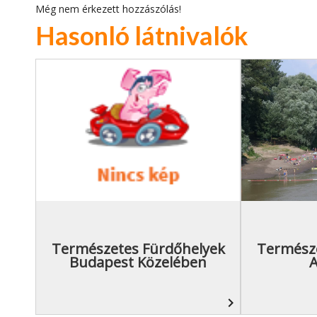
Még nem érkezett hozzászólás!
Hasonló látnivalók
Természetes Fürdőhelyek
Termész
Budapest Közelében
A
navigate_next