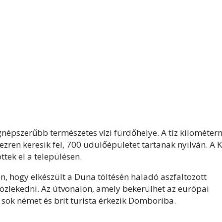
épszerűbb természetes vízi fürdőhelye. A tíz kilométern
ezren keresik fel, 700 üdülőépületet tartanak nyilván. A 
tek el a településen.
, hogy elkészült a Duna töltésén haladó aszfaltozott
zlekedni. Az útvonalon, amely bekerülhet az európai
sok német és brit turista érkezik Domboriba.