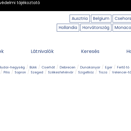
védelmi tájékoztató
Ausztria
Belgium
Csehor
Hollandia
Horvátország
Monac
ek
Látnivalók
Keresés
H
Budai-hegység
Bükk
Cserhát
Debrecen
Dunakanyar
Eger
Fertő tó
Pilis
Sopron
Szeged
Székesfehérvár
Szigetköz
Tisza
Velencei-t
Kilátó
Kirándulóhely
Kisvasút
Kuriózum
Lombkoronasétány
Múzeu