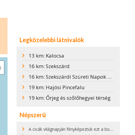
Legközelebbi látnivalók
13 km: Kalocsa
16 km: Szekszárd
16 km: Szekszárdi Szüreti Napok 2025
19 km: Hajósi Pincefalu
19 km: Őrjeg és szőlőhegyei térség
Népszerű
A cicák világnapján fényképeztük ezt a bokor alatt hűsölő cicát Kisorosziban