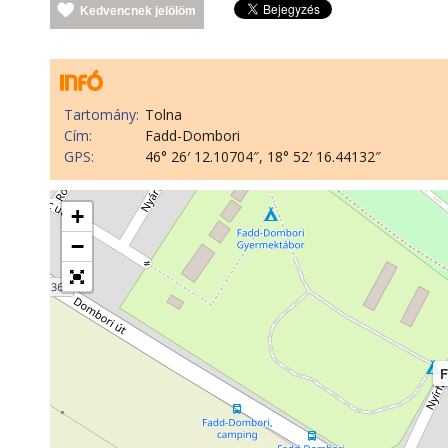
Kedvencnek jelölöm
Tartomány:
Tolna
Cím:
Fadd-Dombori
GPS:
46° 26′ 12.10704″, 18° 52′ 16.44132″
+
−
F