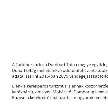
A Faddhoz tartozó Dombori Tolna megye egyik legn
Duna-holtág mellett fekvő üdülőfalut évente több 
adatai szerint 2016-ban 2079 vendégéjszakát töltöt
Élénk a kerékpáros turizmus is annak köszönhetően
kerékpárút, amelyen Mohácstól Domboriig lehet kö
Eurovelo kerékpárút-hálózatba, magyarok mellett 