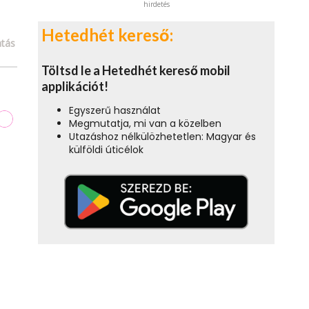
hirdetés
Hetedhét kereső:
tás
Töltsd le a Hetedhét kereső mobil
applikációt!
Egyszerű használat
Megmutatja, mi van a közelben
Utazáshoz nélkülözhetetlen: Magyar és
külföldi úticélok