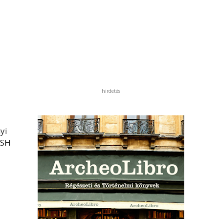
hirdetés
yi
KSH