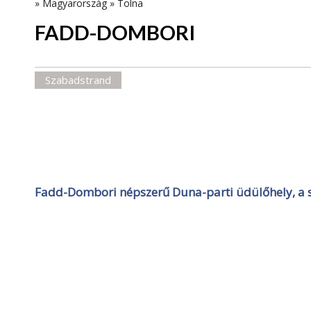
»
Magyarország
»
Tolna
FADD-DOMBORI
Szabadstrand
Fadd-Dombori népszerű Duna-parti üdülőhely, a sz