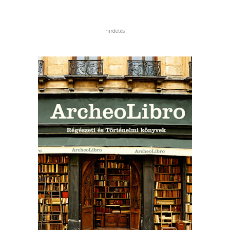
hirdetés