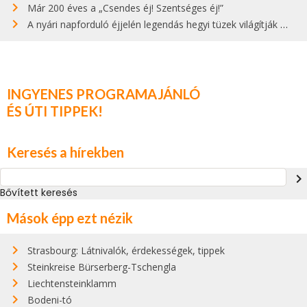
Már 200 éves a „Csendes éj! Szentséges éj!”
A nyári napforduló éjjelén legendás hegyi tüzek világítják meg Zugspitzét
INGYENES PROGRAMAJÁNLÓ
ÉS ÚTI TIPPEK!
Keresés a hírekben
navigate_next
Bővített keresés
Mások épp ezt nézik
Strasbourg: Látnivalók, érdekességek, tippek
Steinkreise Bürserberg-Tschengla
Liechtensteinklamm
Bodeni-tó