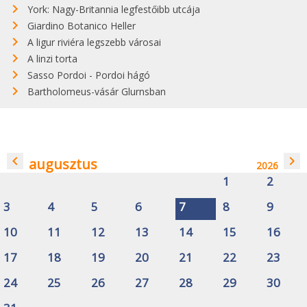
York: Nagy-Britannia legfestőibb utcája
Giardino Botanico Heller
A ligur riviéra legszebb városai
A linzi torta
Sasso Pordoi - Pordoi hágó
Bartholomeus-vásár Glurnsban
navigate_before
navigate_next
augusztus
2026
1
2
3
4
5
6
7
8
9
10
11
12
13
14
15
16
17
18
19
20
21
22
23
24
25
26
27
28
29
30