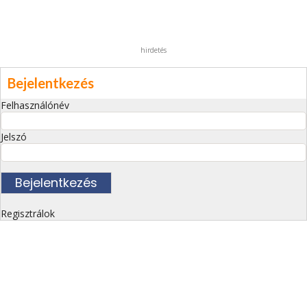
hirdetés
Bejelentkezés
Felhasználónév
Jelszó
Regisztrálok