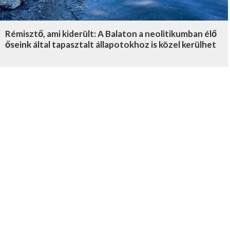
Rémisztő, ami kiderült: A Balaton a neolitikumban élő
őseink által tapasztalt állapotokhoz is közel kerülhet