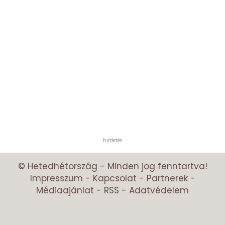
hirdetés
© Hetedhétország - Minden jog fenntartva!
Impresszum
-
Kapcsolat
-
Partnerek
-
Médiaajánlat
-
RSS
-
Adatvédelem