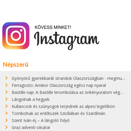
Népszerű
Gyönyörű gyerekbarát strandok Olaszországban - megmutatjuk a 15 legjobbat
Ferragosto: Amikor Olaszország egész nap nyaral
Bastille nap: A Bastille lerombolása az önkényuralom végét jelentette
Lángolnak a hegyek
Kullancsok és szúnyogok terjednek az alpesi legelőkön
Tombolnak az erdőtüzek Szicíliában és Szardínián
Szent Iván-éj – A lángoló folyó
Graz adventi vásárai