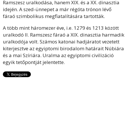
Ramszesz uralkodása, hanem XIX. és a XX. dinasztia
idején. A szed-ünnepet a már régóta trónon lévő
fáraó szimbolikus megfiatalítására tartották.
A több mint háromezer éve, i.e. 1279 és 1213 között
uralkodó II. Ramszesz fáraó a XIX. dinasztia harmadik
uralkodója volt. Számos katonai hadjáratot vezetett
kiterjesztve az egyiptomi birodalom határait Núbiára
és a mai Szíriára. Uralma az egyiptomi civilizáció
egyik tetőpontját jelentette.