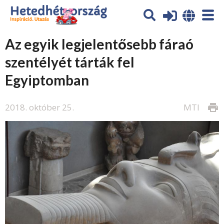
Az egyik legjelentősebb fáraó
szentélyét tárták fel
Egyiptomban
2018. október 25.
MTI
print