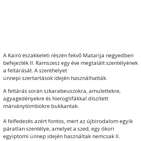
A Kairó északkeleti részén fekvő Matarija negyedben
befejezték II. Ramszesz egy éve megtalált szentélyének
a feltárását. A szenthelyet
ünnepi szertartások idején használhatták.
A feltárás során szkarabeuszokra, amulettekre,
agyagedényekre és hieroglifákkal díszített
márványtömbökre bukkantak.
A felfedezés azért fontos, mert az újbirodalom egyik
páratlan szentélye, amelyet a szed, egy ókori
egyiptomi ünnep idején használtak nemcsak II.