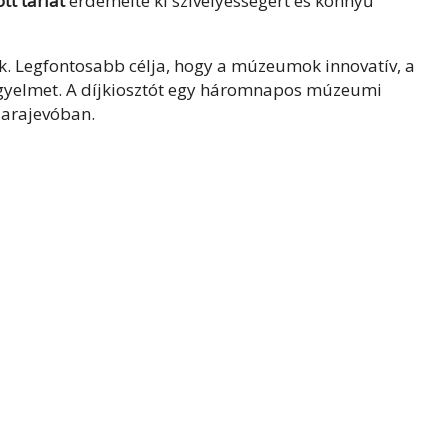
tt tárlat
érdemelte ki szívélyességért és könnyű
k. Legfontosabb célja, hogy a múzeumok innovatív, a
 figyelmet. A díjkiosztót egy háromnapos múzeumi
zarajevóban.