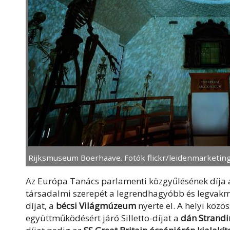
Rijksmuseum Boerhaave. Fotók flickr/leidenmarketin
Az Európa Tanács parlamenti közgyűlésének díja
társadalmi szerepét a legrendhagyóbb és legvak
díjat, a
bécsi Világmúzeum
nyerte el. A helyi közö
együttműködésért járó Silletto-díjat a
dán Strandi