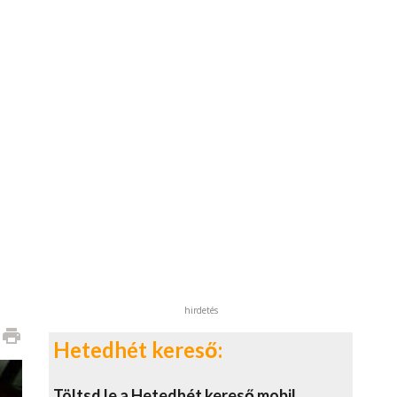
hirdetés
print
Hetedhét kereső:
Töltsd le a Hetedhét kereső mobil