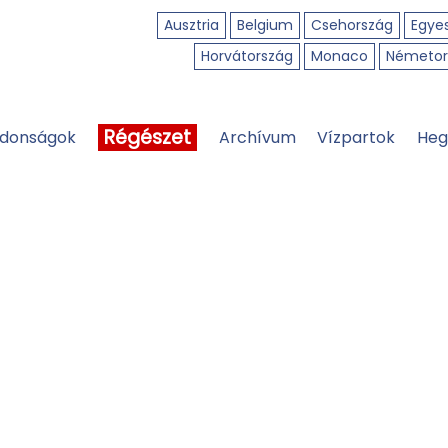
Ausztria
Belgium
Csehország
Egyes
Horvátország
Monaco
Németor
Régészet
jdonságok
Archívum
Vízpartok
Heg