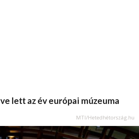
ve lett az év európai múzeuma
MTI/Hetedhétország.hu