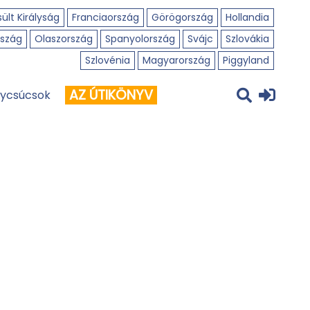
ült Királyság
Franciaország
Görögország
Hollandia
szág
Olaszország
Spanyolország
Svájc
Szlovákia
Szlovénia
Magyarország
Piggyland
AZ ÚTIKÖNYV
ycsúcsok