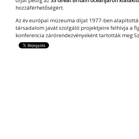
díjat pedig az
SS Great Britain óceánjárón kialakíto
hozzáférhetőségért.
Az év európai múzeuma díjat 1977-ben alapítottá
társadalom javát szolgáló projektjeire felhívja a
konferencia zárórendezvényeként tartották meg S