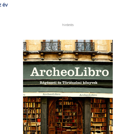
 év
hirdetés