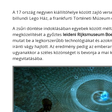
A 17 ország negyven kiállítóhelye között zajló ver
billundi Lego Ház, a frankfurti Történeti Múzeum
A zsűri döntése indoklásában egyebek között mél
megközelítését a győztes
leideni Rijksmuseum Bo
mutat be a legkorszerűbb technológiákat és azokna
iránti vágy hajtott. Az eredmény pedig az emberar
ugyanakkor a széles közönséget is bevonja a mai k
megvitatásába.