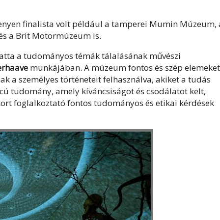
senyen
finalista volt például a tamperei Mumin Múzeum, 
 és a Brit Motormúzeum is.
tatta a tudományos témák tálalásának művészi
erhaave
munkájában. A múzeum fontos és szép elemeket
k a személyes történeteit felhasználva, akiket a tudás
cú tudomány, amely kíváncsiságot és csodálatot kelt,
ort foglalkoztató fontos tudományos és etikai kérdések