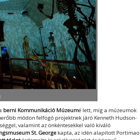
g
 a
berni Kommunikáció Múzeum
é lett, míg a múzeumok
merőbb módon felfogó projektnek járó Kenneth Hudson-
sséggel, valamint az önkéntesekkel való kiváló
ngsmuseum St. George
kapta, az idén alapított Portimao