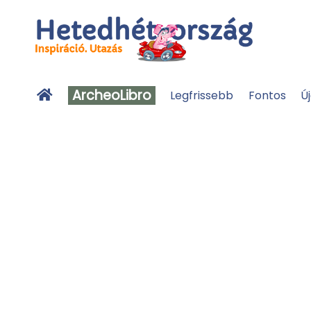
ArcheoLibro
Legfrissebb
Fontos
Ú