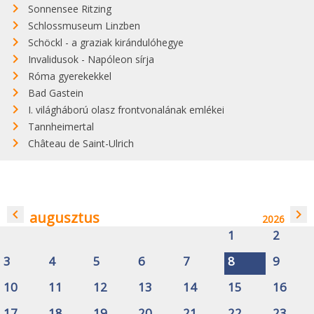
Sonnensee Ritzing
Schlossmuseum Linzben
Schöckl - a graziak kirándulóhegye
Invalidusok - Napóleon sírja
Róma gyerekekkel
Bad Gastein
I. világháború olasz frontvonalának emlékei
Tannheimertal
Château de Saint-Ulrich
navigate_before
navigate_next
augusztus
2026
1
2
3
4
5
6
7
8
9
10
11
12
13
14
15
16
17
18
19
20
21
22
23