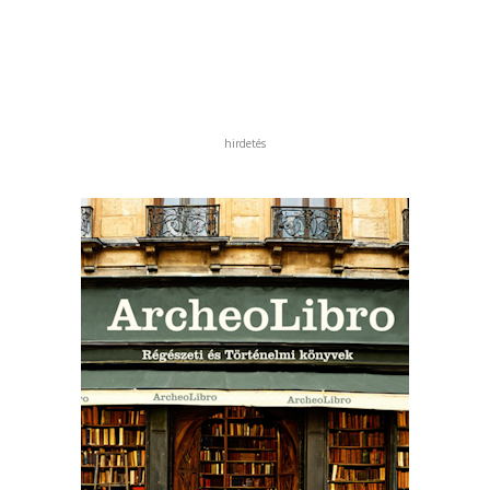
hirdetés