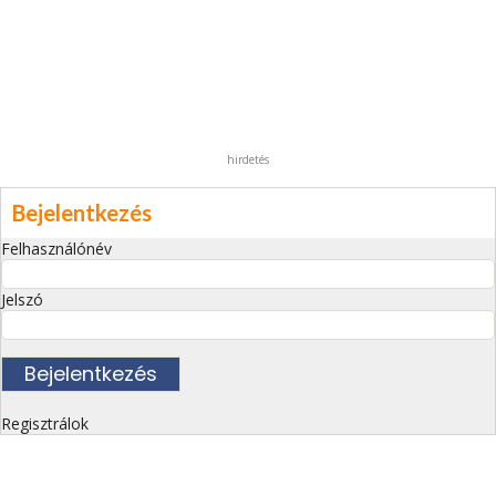
hirdetés
Bejelentkezés
Felhasználónév
Jelszó
Regisztrálok