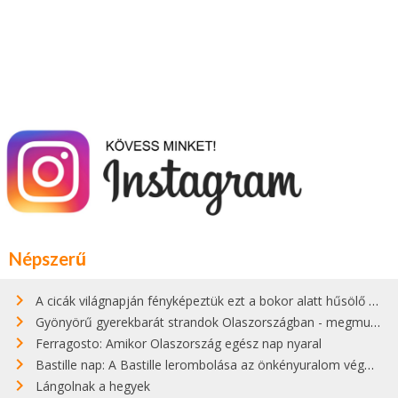
Népszerű
A cicák világnapján fényképeztük ezt a bokor alatt hűsölő cicát Kisorosziban
Gyönyörű gyerekbarát strandok Olaszországban - megmutatjuk a 15 legjobbat
Ferragosto: Amikor Olaszország egész nap nyaral
Bastille nap: A Bastille lerombolása az önkényuralom végét jelentette
Lángolnak a hegyek