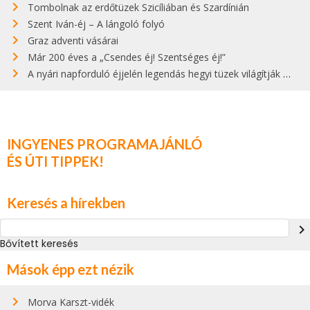
Tombolnak az erdőtüzek Szicíliában és Szardínián
Szent Iván-éj – A lángoló folyó
Graz adventi vásárai
Már 200 éves a „Csendes éj! Szentséges éj!”
A nyári napforduló éjjelén legendás hegyi tüzek világítják meg Zugspitzét
INGYENES PROGRAMAJÁNLÓ
ÉS ÚTI TIPPEK!
Keresés a hírekben
navigate_next
Bővített keresés
Mások épp ezt nézik
Morva Karszt-vidék