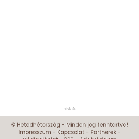
hirdetés
© Hetedhétország - Minden jog fenntartva!
Impresszum
-
Kapcsolat
-
Partnerek
-