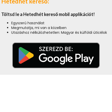
Hetedhét kereső:
Töltsd le a Hetedhét kereső mobil applikációt!
Egyszerű használat
Megmutatja, mi van a közelben
Utazáshoz nélkülözhetetlen: Magyar és külföldi úticélok