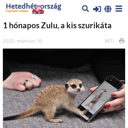
1 hónapos Zulu, a kis szurikáta
2020. március 16.
MTI
print