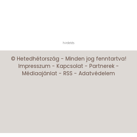
hirdetés
© Hetedhétország - Minden jog fenntartva!
Impresszum
-
Kapcsolat
-
Partnerek
-
Médiaajánlat
-
RSS
-
Adatvédelem