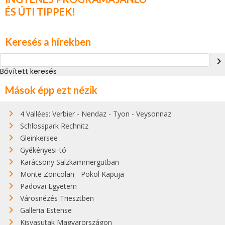
ÉS ÚTI TIPPEK!
Keresés a hírekben
navigate_next
Bővített keresés
Mások épp ezt nézik
4 Vallées: Verbier - Nendaz - Tyon - Veysonnaz
Schlosspark Rechnitz
Gleinkersee
Gyékényesi-tó
Karácsony Salzkammergutban
Monte Zoncolan - Pokol Kapuja
Padovai Egyetem
Városnézés Triesztben
Galleria Estense
Kisvasutak Magyarországon