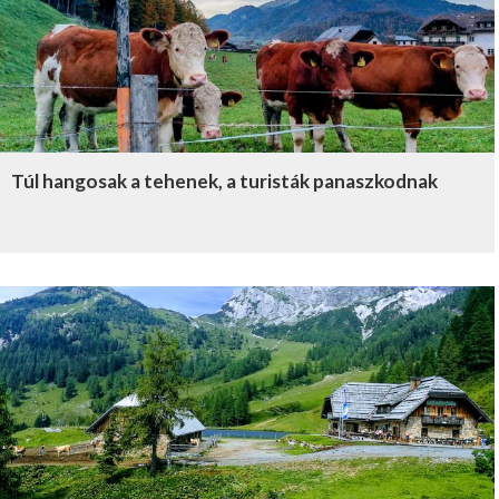
Túl hangosak a tehenek, a turisták panaszkodnak