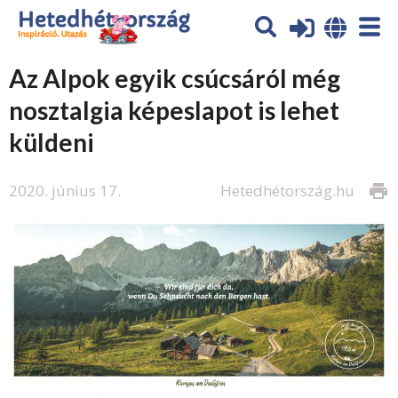
Az Alpok egyik csúcsáról még
nosztalgia képeslapot is lehet
küldeni
2020. június 17.
Hetedhétország.hu
print