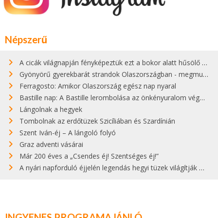
Népszerű
A cicák világnapján fényképeztük ezt a bokor alatt hűsölő cicát Kisorosziban
Gyönyörű gyerekbarát strandok Olaszországban - megmutatjuk a 15 legjobbat
Ferragosto: Amikor Olaszország egész nap nyaral
Bastille nap: A Bastille lerombolása az önkényuralom végét jelentette
Lángolnak a hegyek
Tombolnak az erdőtüzek Szicíliában és Szardínián
Szent Iván-éj – A lángoló folyó
Graz adventi vásárai
Már 200 éves a „Csendes éj! Szentséges éj!”
A nyári napforduló éjjelén legendás hegyi tüzek világítják meg Zugspitzét
INGYENES PROGRAMAJÁNLÓ