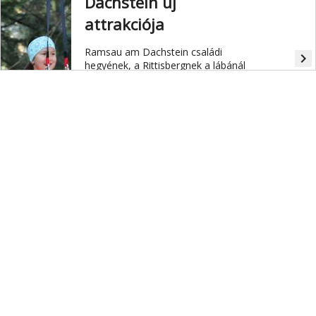
Dachstein új
attrakciója
Ramsau am Dachstein családi
navigate_next
hegyének, a Rittisbergnek a lábánál
május közepén adták át ezt a
különleges élményt nyújtó attrakciót,
a Flyline-t.