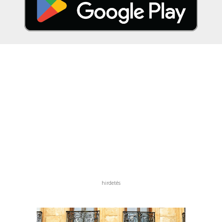
hirdetés