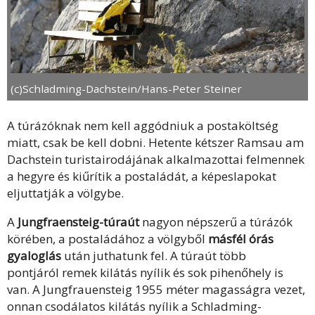
(c)Schladming-Dachstein/Hans-Peter Steiner
A túrázóknak nem kell aggódniuk a postaköltség
miatt, csak be kell dobni. Hetente kétszer Ramsau am
Dachstein turistairodájának alkalmazottai felmennek
a hegyre és kiűrítik a postaládát, a képeslapokat
eljuttatják a völgybe.
A
Jungfraensteig-túraút
nagyon népszerű a túrázók
körében, a postaládához a völgyből
másfél órás
gyaloglás
után juthatunk fel. A túraút több
pontjáról remek kilátás nyílik és sok pihenőhely is
van. A Jungfrauensteig 1955 méter magasságra vezet,
onnan csodálatos kilátás nyílik a Schladming-