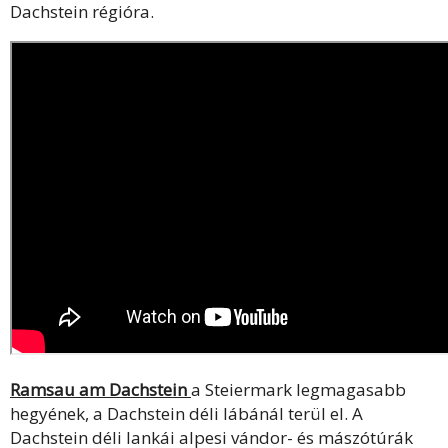
Dachstein régióra.
Ramsau am Dachstein
a Steiermark legmagasabb
hegyének, a Dachstein déli lábánál terül el. A
Dachstein déli lankái alpesi vándor- és mászótúrák