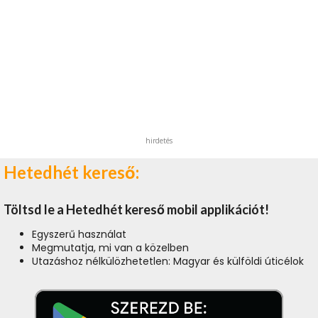
hirdetés
Hetedhét kereső:
Töltsd le a Hetedhét kereső mobil applikációt!
Egyszerű használat
Megmutatja, mi van a közelben
Utazáshoz nélkülözhetetlen: Magyar és külföldi úticélok