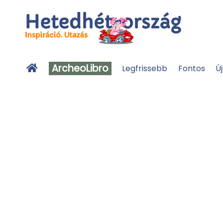
ArcheoLibro
Legfrissebb
Fontos
Ú