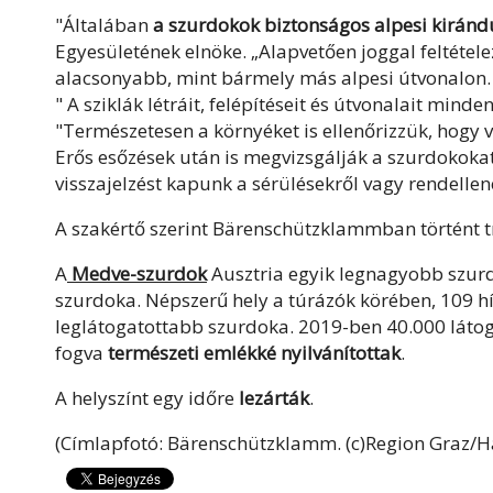
"Általában
a szurdokok biztonságos alpesi kiránd
Egyesületének elnöke. „Alapvetően joggal feltétel
alacsonyabb, mint bármely más alpesi útvonalon. E
" A sziklák létráit, felépítéseit és útvonalait mind
"Természetesen a környéket is ellenőrizzük, hogy v
Erős esőzések után is megvizsgálják a szurdokokat
visszajelzést kapunk a sérülésekről vagy rendelle
A szakértő szerint Bärenschützklammban történt 
A
Medve-szurdok
Ausztria egyik legnagyobb szurdo
szurdoka. Népszerű hely a túrázók körében, 109 híd
leglátogatottabb szurdoka. 2019-ben 40.000 látog
fogva
természeti emlékké nyilvánítottak
.
A helyszínt egy időre
lezárták
.
(Címlapfotó: Bärenschützklamm. (c)Region Graz/H