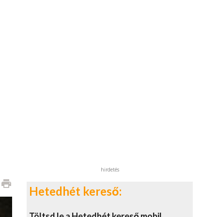
hirdetés
print
Hetedhét kereső:
Töltsd le a Hetedhét kereső mobil