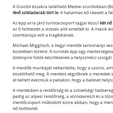
A Graztól északra található Medve-szurdokban (
lévő szikladarab tört le
. A hatalmas kő ráesett a fá
Az épp arra járó turistacsoport tagjai közül
két nő
az ő holttestét a vízesés alól emelték ki. A másik á
szemtanúja volt a tragédiának.
Michael Miggitsch, a hegyi mentők tartományi vezet
közelében történt. A turisták épp egy mesterségese
többnyire fotók készítésének a helyszínéül szolgál.
A mentők munkáját nehezítette, hogy a szoros, am
közelíthető meg. A mentést végzőknek a meredek sz
át kellett evezniük a patakon, hogy a baleset helys
A mentésben a rendőrség és a szövetségi hadsereg 
pedig az alpesi rendőrség, a vöröskereszt és a tűzol
mentőcsoport működött közre abban, hogy a mentők
nő holttestét.