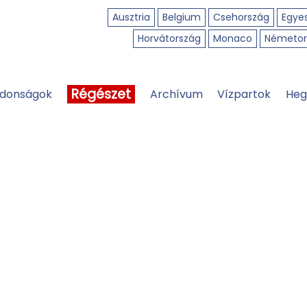
Ausztria
Belgium
Csehország
Egyes
Horvátország
Monaco
Németor
Régészet
jdonságok
Archívum
Vízpartok
Heg