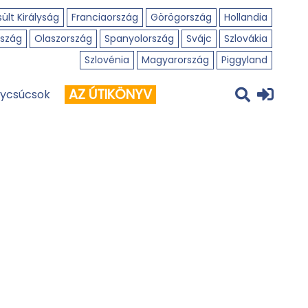
ült Királyság
Franciaország
Görögország
Hollandia
szág
Olaszország
Spanyolország
Svájc
Szlovákia
Szlovénia
Magyarország
Piggyland
AZ ÚTIKÖNYV
ycsúcsok