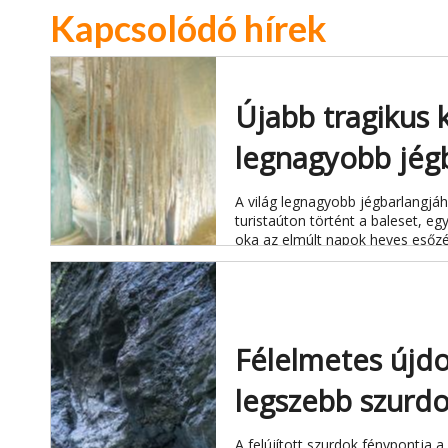
Kapcsolódó hírek
Újabb tragikus 
legnagyobb jég
A világ legnagyobb jégbarlangjá
turistaúton történt a baleset, e
oka az elmúlt napok heves esőzé
Félelmetes újdo
legszebb szurd
A felújított szurdok fénypontja 