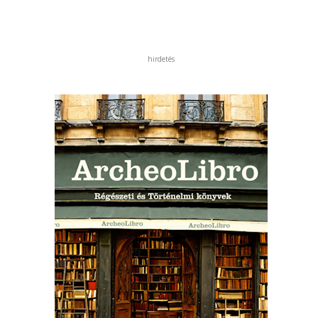
hirdetés