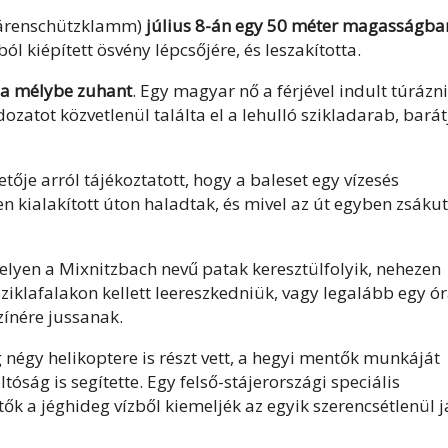
Bärenschützklamm)
július 8-án egy 50 méter magasságba
ból kiépített ösvény lépcsőjére, és leszakította.
 a mélybe zuhant
. Egy magyar nő a férjével indult túrázni
ldozatot közvetlenül találta el a lehulló szikladarab, barát
ője arról tájékoztatott, hogy a baleset egy vízesés
n kialakított úton haladtak, és mivel az út egyben zsákut
elyen a Mixnitzbach nevű patak keresztülfolyik, nehezen
iklafalakon kellett leereszkedniük, vagy legalább egy ó
zínére jussanak.
négy helikoptere is részt vett, a hegyi mentők munkáját
tóság is segítette. Egy felső-stájerországi speciális
 a jéghideg vízből kiemeljék az egyik szerencsétlenül j