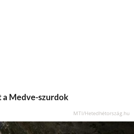
tt a Medve-szurdok
MTI/Hetedhétország.hu