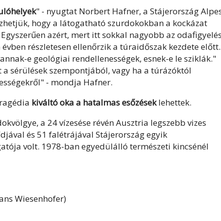
ulóhelyek
" - nyugtat Norbert Hafner, a Stájerország Alpe
ezhetjük, hogy a látogatható szurdokokban a kockázat
gyszerűen azért, mert itt sokkal nagyobb az odafigyelés
en évben részletesen ellenőrzik a túraidőszak kezdete előtt.
annak-e geológiai rendellenességek, esnek-e le sziklák."
 a sérülések szempontjából, vagy ha a túrázóktól
nességekről" - mondja Hafner.
tragédia
kiváltó oka a hatalmas esőzések
lehettek.
kvölgye, a 24 vízesése révén Ausztria legszebb vizes
jával és 51 falétrájával Stájerország egyik
atója volt. 1978-ban egyedülálló természeti kincsénél
ans Wiesenhofer)