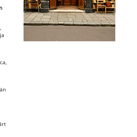
n
,
ja
ca,
rán
árt