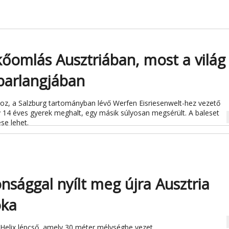
kőomlás Ausztriában, most a világ
barlangjában
hoz, a Salzburg tartományban lévő Werfen Eisriesenwelt-hez vezető
gy 14 éves gyerek meghalt, egy másik súlyosan megsérült. A baleset
na
se lehet.
nsággal nyílt meg újra Ausztria
oka
na
a Helix lépcső, amely 30 méter mélységbe vezet.