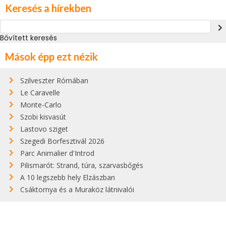
Keresés a hírekben
navigate_next
Bővített keresés
Mások épp ezt nézik
Szilveszter Rómában
Le Caravelle
Monte-Carlo
Szobi kisvasút
Lastovo sziget
Szegedi Borfesztivál 2026
Parc Animalier d'Introd
Pilismarót: Strand, túra, szarvasbőgés
A 10 legszebb hely Elzászban
Csáktornya és a Muraköz látnivalói