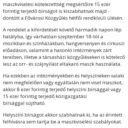
maszkviselési kötelezettség megsértőire 15 ezer
forintig terjedő bírságot is kiszabhatnak majd -
döntött a Fővárosi Közgyűlés hétfői rendkívüli ülésén.
A rendelet a kihirdetését követő harmadik napon lép
hatályba, így várhatóan szeptember 18-tól a
mozikban és színházakban, hangversenyen és cirkuszi
előadáson, valamint a hasonló intézmények zárt
tereiben, illetve a társasházi közgyűléseken is kötelező
lesz az orr- és szájnyílást eltakaró maszk használata.
Ha ezekben az intézményekben és helyszíneken valaki
nem megfelelően vagy egyáltalán nem visel maszkot,
akkor 8 ezer forintig terjedő helyszíni bírsággal vagy
15 ezer forintig terjedő közigazgatási
bírsággal sújtható.
Helyszíni bírságot akkor szabhatnak ki, ha az érintett
felhívásra sem tartja be a maszkviselési szabályokat.