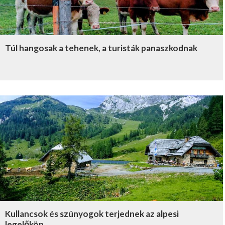
Túl hangosak a tehenek, a turisták panaszkodnak
Kullancsok és szúnyogok terjednek az alpesi
legelőkön