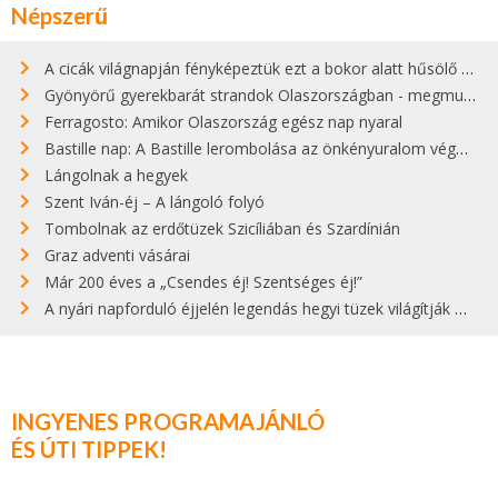
Népszerű
A cicák világnapján fényképeztük ezt a bokor alatt hűsölő cicát Kisorosziban
Gyönyörű gyerekbarát strandok Olaszországban - megmutatjuk a 15 legjobbat
Ferragosto: Amikor Olaszország egész nap nyaral
Bastille nap: A Bastille lerombolása az önkényuralom végét jelentette
Lángolnak a hegyek
Szent Iván-éj – A lángoló folyó
Tombolnak az erdőtüzek Szicíliában és Szardínián
Graz adventi vásárai
Már 200 éves a „Csendes éj! Szentséges éj!”
A nyári napforduló éjjelén legendás hegyi tüzek világítják meg Zugspitzét
INGYENES PROGRAMAJÁNLÓ
ÉS ÚTI TIPPEK!