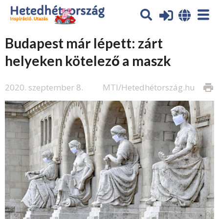
Budapest már lépett: zárt
helyeken kötelező a maszk
2020. szeptember 8.
MTI/Hetedhétország.hu
print