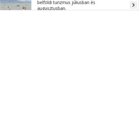
belföldi turizmus júliusban és
navigate_next
augusztusban.