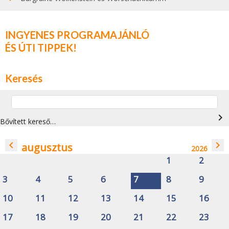
INGYENES PROGRAMAJÁNLÓ
ÉS ÚTI TIPPEK!
Keresés
navigate_next
Bővített kereső…
navigate_before
navigate_next
augusztus
2026
1
2
3
4
5
6
7
8
9
10
11
12
13
14
15
16
17
18
19
20
21
22
23