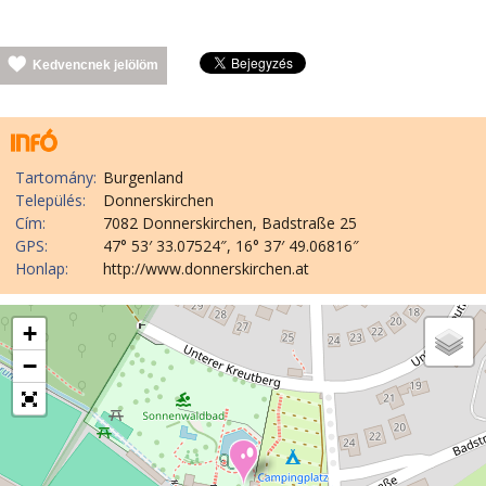
Kedvencnek jelölöm
Tartomány:
Burgenland
Település:
Donnerskirchen
Cím:
7082 Donnerskirchen, Badstraße 25
GPS:
47° 53′ 33.07524″, 16° 37′ 49.06816″
Honlap:
http://www.donnerskirchen.at
+
−