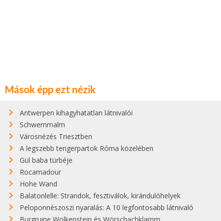
Mások épp ezt nézik
Antwerpen kihagyhatatlan látnivalói
Schwemmalm
Városnézés Triesztben
A legszebb tengerpartok Róma közelében
Gül baba türbéje
Rocamadour
Hohe Wand
Balatonlelle: Strandok, fesztiválok, kirándulóhelyek
Peloponnészoszi nyaralás: A 10 legfontosabb látnivaló
Burgruine Wolkenstein és Wörschachklamm