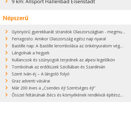
9 km: Allsport Hallenbad Eisenstadt
Népszerű
Gyönyörű gyerekbarát strandok Olaszországban - megmutatjuk a 15 legjobbat
Ferragosto: Amikor Olaszország egész nap nyaral
Bastille nap: A Bastille lerombolása az önkényuralom végét jelentette
Lángolnak a hegyek
Kullancsok és szúnyogok terjednek az alpesi legelőkön
Tombolnak az erdőtüzek Szicíliában és Szardínián
Szent Iván-éj – A lángoló folyó
Graz adventi vásárai
Már 200 éves a „Csendes éj! Szentséges éj!”
Ősszel feltárulnak Bécs és környékének rendkívüli építészeti kincsei