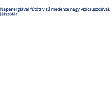
Napenergiával fűtött vizű medence nagy vízicsúszdával.
Játszótér.