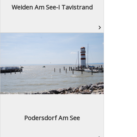
Weiden Am See-I Tavistrand
navigate_next
Podersdorf Am See