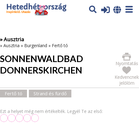
Az oldal sütiket (cookies) használ. További tájékoztatás itt:
Adatvédelmi tájékoztató
Ok
» Ausztria
»
Ausztria
»
Burgenland
»
Fertő tó
SONNENWALDBAD
Nyomtatás
DONNERSKIRCHEN
Kedvencnek
jelölöm
Fertő tó
Strand és fürdő
Ezt a helyet még nem értékelték. Legyél Te az első: