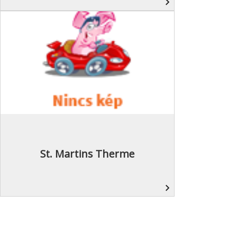
navigate_next
St. Martins Therme
navigate_next