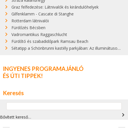
Straža kalandhegy
Graz felfedezése: Látnivalók és kirándulóhelyek
Gilfenklamm - Cascate di Stanghe
Rotterdam látnivalói
Fürdőzés Bécsben
Vadromantikus Raggaschlucht
Fürdőtó és szabadidőpark Ramsau Beach
Sétatipp a Schönbrunni kastély parkjában: Az illuminátusok titkainak felfedezése
INGYENES PROGRAMAJÁNLÓ
ÉS ÚTI TIPPEK!
Keresés
navigate_next
Bővített kereső…