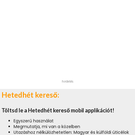
hirdetés
Hetedhét kereső:
Töltsd le a Hetedhét kereső mobil applikációt!
Egyszerű használat
Megmutatja, mi van a közelben
Utazáshoz nélkülözhetetlen: Magyar és külföldi úticélok