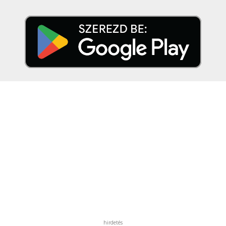
hirdetés