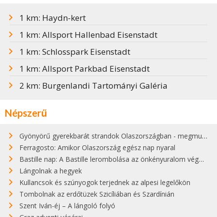
1 km: Haydn-kert
1 km: Allsport Hallenbad Eisenstadt
1 km: Schlosspark Eisenstadt
1 km: Allsport Parkbad Eisenstadt
2 km: Burgenlandi Tartományi Galéria
Népszerű
Gyönyörű gyerekbarát strandok Olaszországban - megmutatjuk a 15 legjobbat
Ferragosto: Amikor Olaszország egész nap nyaral
Bastille nap: A Bastille lerombolása az önkényuralom végét jelentette
Lángolnak a hegyek
Kullancsok és szúnyogok terjednek az alpesi legelőkön
Tombolnak az erdőtüzek Szicíliában és Szardínián
Szent Iván-éj – A lángoló folyó