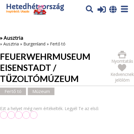
Az oldal sütiket (cookies) használ. További tájékoztatás itt:
Adatvédelmi tájékoztató
Ok
» Ausztria
»
Ausztria
»
Burgenland
»
Fertő tó
FEUERWEHRMUSEUM
Nyomtatás
EISENSTADT /
Kedvencnek
TŰZOLTÓMÚZEUM
jelölöm
Fertő tó
Múzeum
Ezt a helyet még nem értékelték. Legyél Te az első: