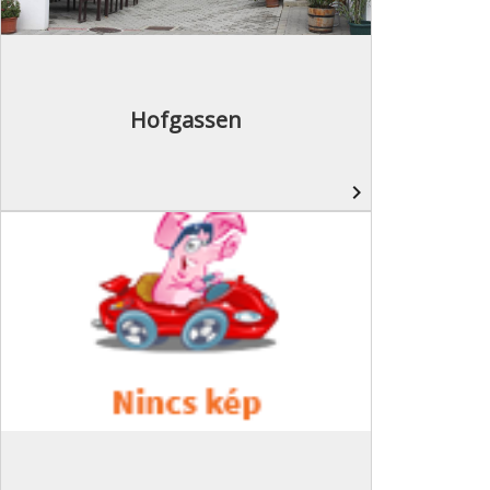
Hofgassen
navigate_next