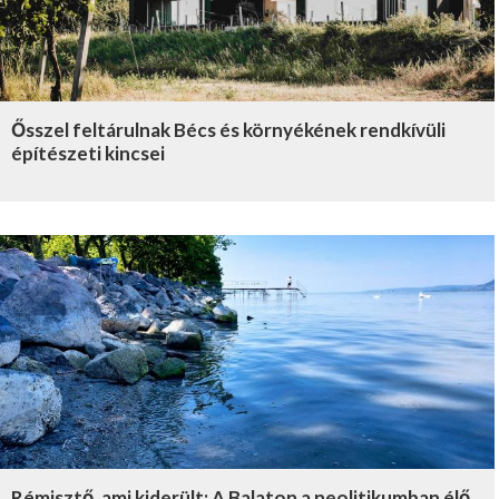
Ősszel feltárulnak Bécs és környékének rendkívüli
építészeti kincsei
Rémisztő, ami kiderült: A Balaton a neolitikumban élő