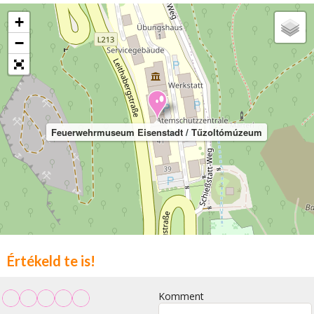
+
−
Feuerwehrmuseum Eisenstadt / Tűzoltómúzeum
Értékeld te is!
Komment