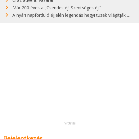
Graz adventi vásárai
Már 200 éves a „Csendes éj! Szentséges éj!”
A nyári napforduló éjjelén legendás hegyi tüzek világítják meg Zugspitzét
hirdetés
Bejelentkezés