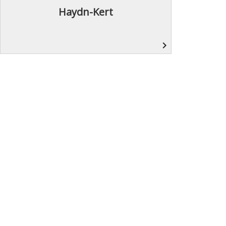
Haydn-Kert
navigate_next