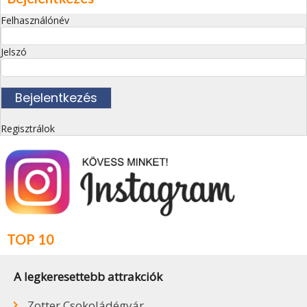
Felhasználónév
Jelszó
Regisztrálok
TOP 10
A legkeresettebb attrakciók
Zotter Csokoládégyár