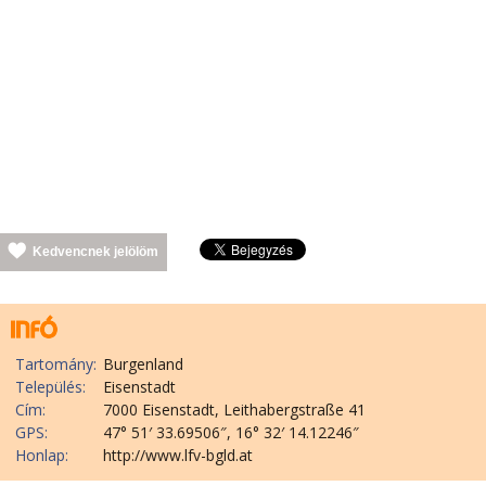
Kedvencnek jelölöm
Tartomány:
Burgenland
Település:
Eisenstadt
Cím:
7000 Eisenstadt, Leithabergstraße 41
GPS:
47° 51′ 33.69506″, 16° 32′ 14.12246″
Honlap:
http://www.lfv-bgld.at