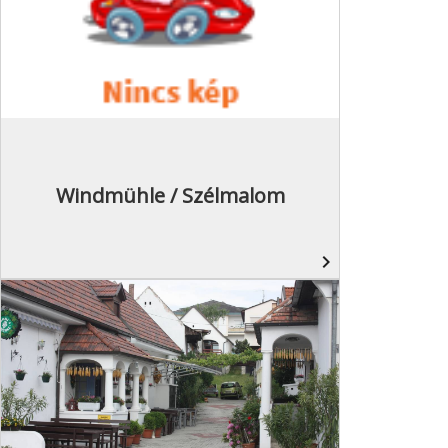
Windmühle / Szélmalom
navigate_next