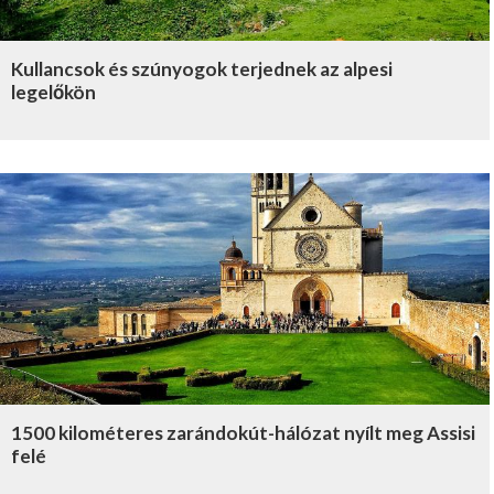
Kullancsok és szúnyogok terjednek az alpesi
legelőkön
1500 kilométeres zarándokút-hálózat nyílt meg Assisi
felé