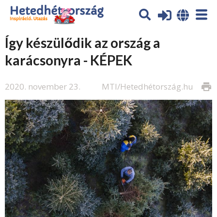
Így készülődik az ország a
karácsonyra - KÉPEK
2020. november 23.
MTI/Hetedhétország.hu
print