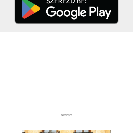
hirdetés