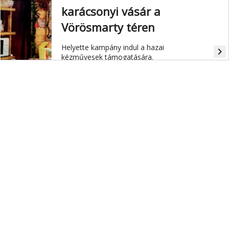
karácsonyi vásár a
Vörösmarty téren
Helyette kampány indul a hazai
navigate_next
kézművesek támogatására.