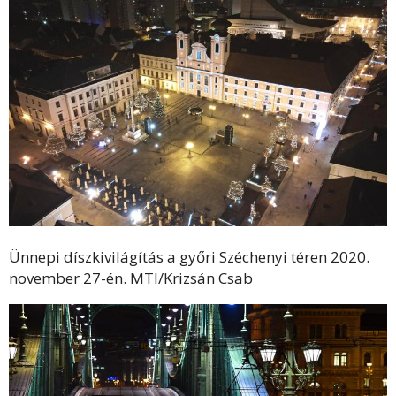
Ünnepi díszkivilágítás a győri Széchenyi téren 2020.
november 27-én. MTI/Krizsán Csab