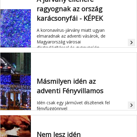
ragyognak az ország
karácsonyfái - KÉPEK
A koronavírus-járvány miatt ugyan
elmaradnak az adventi vásárok, de
Magyarország városai
navigate_next
díszkivilágítással és gyönyörúén
feldíszített karácsonyfákkal
megpróbálnak a rosssz hangulaton
segíteni.
Másmilyen idén az
adventi Fényvillamos
Idén csak egy járművet díszítenek fel
navigate_next
fényfüggönnyel
Nem lesz idén