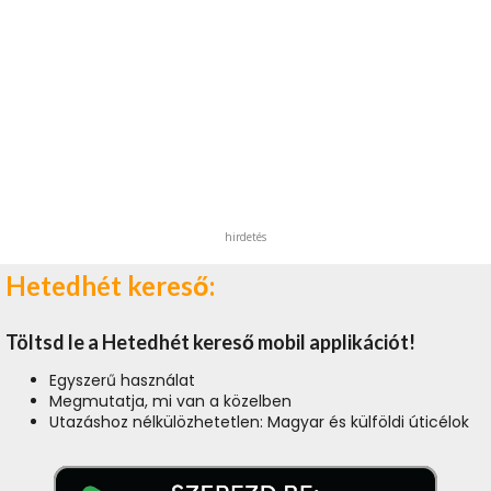
hirdetés
Hetedhét kereső:
Töltsd le a Hetedhét kereső mobil applikációt!
Egyszerű használat
Megmutatja, mi van a közelben
Utazáshoz nélkülözhetetlen: Magyar és külföldi úticélok