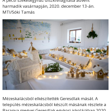
A pécsi székesegyház díszkivilágítása advent
harmadik vasárnapján, 2020. december 13-án.
MTI/Sóki Tamás
Mézeskalácsból elkészítették Geresdlak mását. A
település mézeskalácsból készült másának részlete a
Baranya megyei Geresdlak egykori iskolájában 2020.