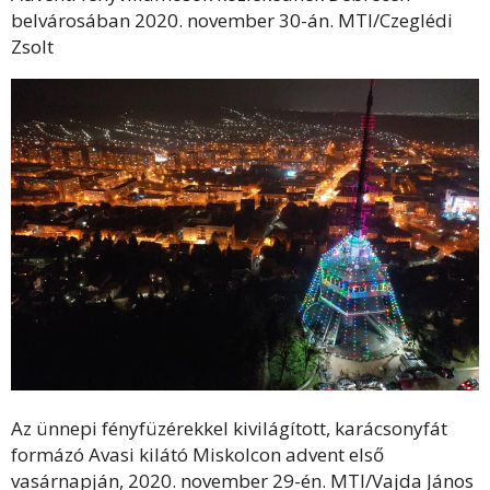
belvárosában 2020. november 30-án. MTI/Czeglédi
Zsolt
Az ünnepi fényfüzérekkel kivilágított, karácsonyfát
formázó Avasi kilátó Miskolcon advent első
vasárnapján, 2020. november 29-én. MTI/Vajda János