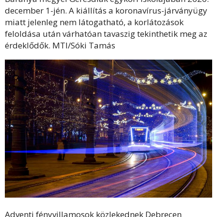
december 1-jén. A kiállítás a koronavírus-járványügy
miatt jelenleg nem látogatható, a korlátozások
feloldása után várhatóan tavaszig tekinthetik meg az
érdeklődők. MTI/Sóki Tamás
Adventi fényvillamosok közlekednek Debrecen