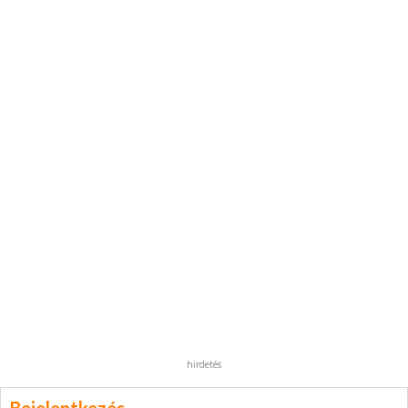
hirdetés
Bejelentkezés