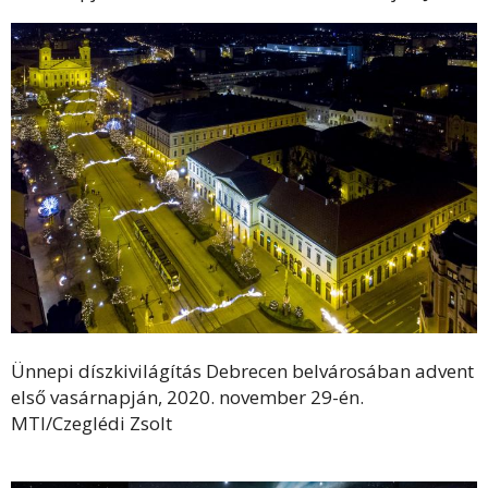
Ünnepi díszkivilágítás Debrecen belvárosában advent
első vasárnapján, 2020. november 29-én.
MTI/Czeglédi Zsolt