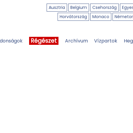
Ausztria
Belgium
Csehország
Egyes
Horvátország
Monaco
Németor
Régészet
jdonságok
Archívum
Vízpartok
Heg