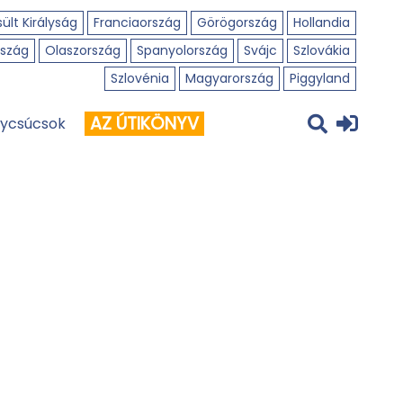
ült Királyság
Franciaország
Görögország
Hollandia
szág
Olaszország
Spanyolország
Svájc
Szlovákia
Szlovénia
Magyarország
Piggyland
AZ ÚTIKÖNYV
ycsúcsok