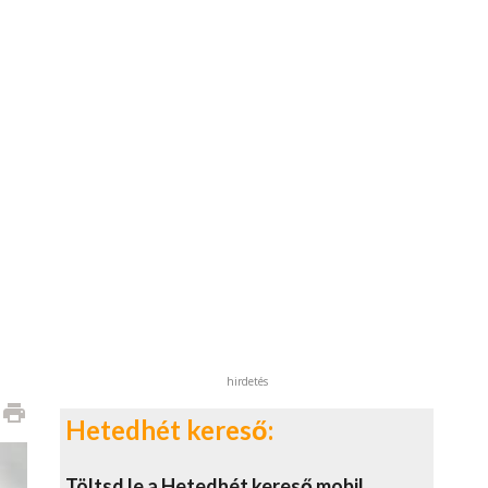
hirdetés
print
Hetedhét kereső:
Töltsd le a Hetedhét kereső mobil