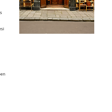
s
esi
ben