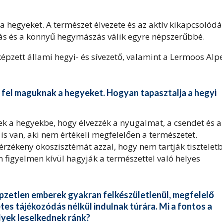
 hegyeket. A természet élvezete és az aktív kikapcsolódá
zás és a könnyű hegymászás válik egyre népszerűbbé.
képzett állami hegyi- és sívezető, valamint a Lermoos Alp
 fel maguknak a hegyeket. Hogyan tapasztalja a hegyi
ek a hegyekbe, hogy élvezzék a nyugalmat, a csendet és a
s van, aki nem értékeli megfelelően a természetet.
rzékeny ökoszisztémát azzal, hogy nem tartják tisztelet
n figyelmen kívül hagyják a természettel való helyes
épzetlen emberek gyakran felkészületlenül, megfelelő
tes tájékozódás nélkül indulnak túrára. Mi a fontos a
lyek leselkednek ránk?