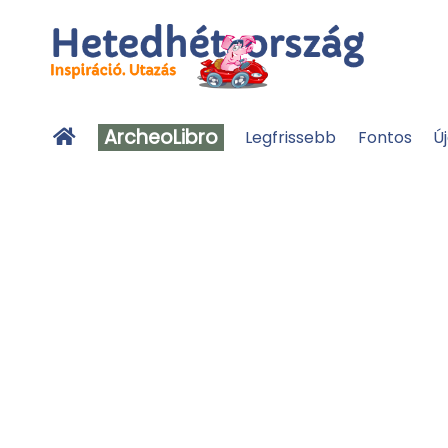
ArcheoLibro
Legfrissebb
Fontos
Ú