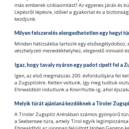
más emberek sziklaomlást? Az egyenes járás és kü
Lépésről lépésre, idővel a gyakorlat és a biztonsá
kezdjünk.
Milyen felszerelés elengedhetetlen egy hegyi t
Minden hátizsákba tartozik egy elsősegélydoboz, eg
vészhelyzeti menedékhelyhez, elegendő innivaló és
Igaz, hogy tavaly nyáron egy padot cipelt fel a Z
Igen, az első megmászás 200. évfordulójára fel 
a Zugspitzére. Ketten voltunk, így meg tudtuk osztan
Ehrwaldból indultunk a Knorrhütte-ig, ahol éjsza
Melyik túrát ajánlaná kezdőknek a Tiroler Zugsp
A Tiroler Zugspitz Arénában számos gyönyörű túr
a Seebensee túra, amely Tirol egyik legimpozánsabb
Ehrwaldból az újonnan felújított Hohen Gangon k