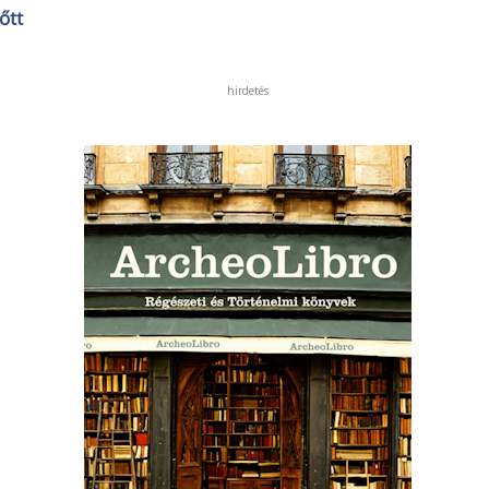
őtt
hirdetés