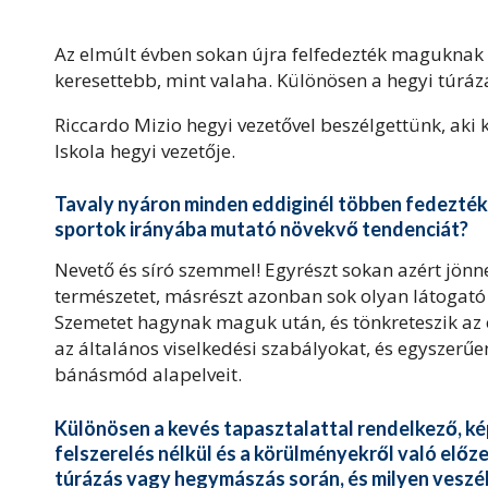
Az elmúlt évben sokan újra felfedezték maguknak a
keresettebb, mint valaha. Különösen a hegyi túrá
Riccardo Mizio hegyi vezetővel beszélgettünk, aki 
Iskola hegyi vezetője.
Tavaly nyáron minden eddiginél többen fedezték
sportok irányába mutató növekvő tendenciát?
Nevető és síró szemmel! Egyrészt sokan azért jönn
természetet, másrészt azonban sok olyan látogató i
Szemetet hagynak maguk után, és tönkreteszik az é
az általános viselkedési szabályokat, és egyszerűe
bánásmód alapelveit.
Különösen a kevés tapasztalattal rendelkező, k
felszerelés nélkül és a körülményekről való előze
túrázás vagy hegymászás során, és milyen veszé