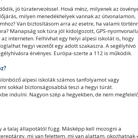
dődik, jó túratervezéssel. Hová mész, milyenek az ösvény
 időjárás, milyen menedékhelyek vannak az útvonalamon,
mhoz? Van biztosításom arra az esetre, ha valami történ
ra? Manapság sok túra jól kidolgozott, GPS-nyomvonalla
az interneten. Felhívhat egy helyi alpesi iskolát is, hogy
oglalhat hegyi vezetőt egy adott szakaszra. A segélyhívó
gélyhívásra érvényes. Európa-szerte a 112 is működik.
oz?
ülönböző alpesi iskolák számos tanfolyamot vagy
i sokkal biztonságosabbá teszi a hegyi túrát.
kbe indulni. Nagyon szép a hegyekben, de nem megfelel
 a talaj állapotától függ. Másképp kell mozogni a
ereptárgy, mi van felettem, mi van alattam, okozhatnak-