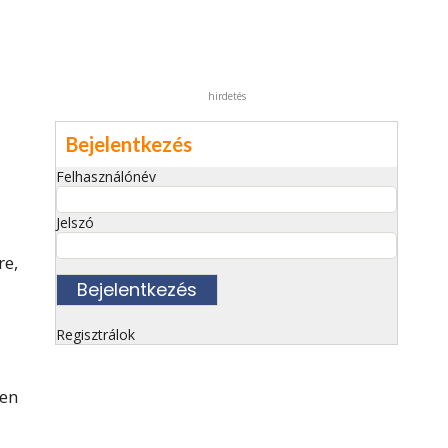
hirdetés
Bejelentkezés
Felhasználónév
Jelszó
re,
Regisztrálok
pen