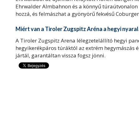
Ehrwalder Almbahnon és a könnyű túraútvonalon k
hozzá, és felmászhat a gyönyörű fekvésű Coburger
Miért van a Tiroler Zugspitz Aréna a hegyi nyara
A Tiroler Zugspitz Arena lélegzetelállító hegyi p
hegyikerékpáros túráktól az extrém hegymászás él
jártál, garantáltan vissza fogsz jönni.