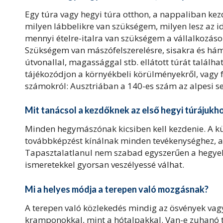
Egy túra vagy hegyi túra otthon, a nappaliban kez
milyen lábbelikre van szükségem, milyen lesz az
mennyi ételre-italra van szükségem a vállalkozáso
Szükségem van mászófelszerelésre, sisakra és hám
útvonallal, magassággal stb. ellátott túrát találhat 
tájékozódjon a környékbeli körülményekről, vagy f
számokról: Ausztriában a 140-es szám az alpesi se
Mit tanácsol a kezdőknek az első hegyi túrájukh
Minden hegymászónak kicsiben kell kezdenie. A k
továbbképzést kínálnak minden tevékenységhez, am
Tapasztalatlanul nem szabad egyszerűen a hegye
ismeretekkel gyorsan veszélyessé válhat.
Mi a helyes módja a terepen való mozgásnak?
A terepen való közlekedés mindig az ösvények vagy
kramponokkal, mint a hótalpakkal. Van-e zuhanó t