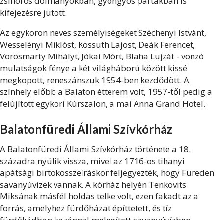
zsinóros dolmányokban, gyöngyös pártákban is
kifejezésre jutott.
Az egykoron neves személyiségeket Széchenyi Istvánt,
Wesselényi Miklóst, Kossuth Lajost, Deák Ferencet,
Vörösmarty Mihályt, Jókai Mórt, Blaha Lujzát - vonzó
mulatságok fénye a két világháború között kissé
megkopott, reneszánszuk 1954-ben kezdődött. A
színhely előbb a Balaton étterem volt, 1957-től pedig a
felújított egykori Kúrszalon, a mai Anna Grand Hotel.
Balatonfüredi Állami Szívkórház
A Balatonfüredi Állami Szívkórház története a 18.
századra nyúlik vissza, mivel az 1716-os tihanyi
apátsági birtokösszeíráskor feljegyezték, hogy Füreden
savanyúvizek vannak. A kórház helyén Tenkovits
Miksának másfél holdas telke volt, ezen fakadt az a
forrás, amelyhez fürdőházat építtetett, és tíz
fürdőkádban kazánnal melegített savanyúvízben