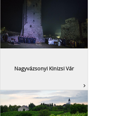
Nagyvázsonyi Kinizsi Vár
navigate_next