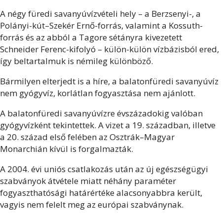
A négy füredi savanyúvízvételi hely – a Berzsenyi-, a
Polányi-kút–Szekér Ernő-forrás, valamint a Kossuth-
forrás és az abból a Tagore sétányra kivezetett
Schneider Ferenc-kifolyó – külön-külön vízbázisból ered,
így beltartalmuk is némileg különböző.
Bármilyen elterjedt is a híre, a balatonfüredi savanyúvíz
nem gyógyvíz, korlátlan fogyasztása nem ajánlott.
A balatonfüredi savanyúvízre évszázadokig valóban
gyógyvízként tekintettek. A vizet a 19. században, illetve
a 20. század első felében az Osztrák–Magyar
Monarchián kívül is forgalmazták.
A 2004. évi uniós csatlakozás után az új egészségügyi
szabványok átvétele miatt néhány paraméter
fogyaszthatósági határértéke alacsonyabbra került,
vagyis nem felelt meg az európai szabványnak.