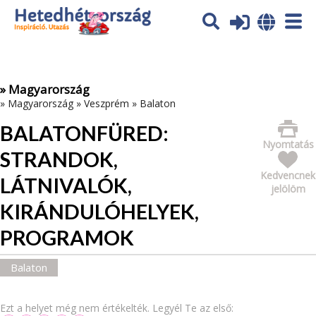
Az oldal sütiket (cookies) használ. További tájékoztatás itt:
Adatvédelmi tájékoztató
Ok
» Magyarország
»
Magyarország
»
Veszprém
»
Balaton
BALATONFÜRED:
Nyomtatás
STRANDOK,
Kedvencnek
LÁTNIVALÓK,
jelölöm
KIRÁNDULÓHELYEK,
PROGRAMOK
Balaton
Ezt a helyet még nem értékelték. Legyél Te az első: