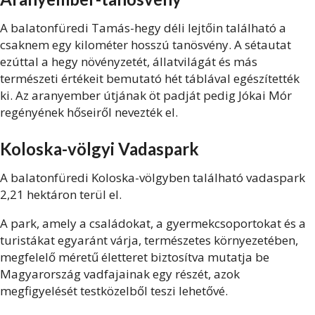
A balatonfüredi Tamás-hegy déli lejtőin található a
csaknem egy kilométer hosszú tanösvény. A sétautat
ezúttal a hegy növényzetét, állatvilágát és más
természeti értékeit bemutató hét táblával egészítették
ki. Az aranyember útjának öt padját pedig Jókai Mór
regényének hőseiről nevezték el.
Koloska-völgyi Vadaspark
A balatonfüredi Koloska-völgyben található vadaspark
2,21 hektáron terül el.
A park, amely a családokat, a gyermekcsoportokat és a
turistákat egyaránt várja, természetes környezetében,
megfelelő méretű életteret biztosítva mutatja be
Magyarország vadfajainak egy részét, azok
megfigyelését testközelből teszi lehetővé.