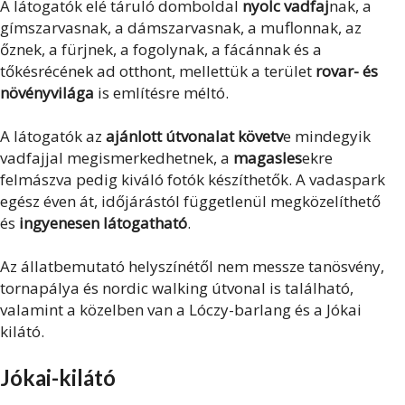
A látogatók elé táruló domboldal
nyolc vadfaj
nak, a
gímszarvasnak, a dámszarvasnak, a muflonnak, az
őznek, a fürjnek, a fogolynak, a fácánnak és a
tőkésrécének ad otthont, mellettük a terület
rovar- és
növényvilága
is említésre méltó.
A látogatók az
ajánlott útvonalat követv
e mindegyik
vadfajjal megismerkedhetnek, a
magasles
ekre
felmászva pedig kiváló fotók készíthetők. A vadaspark
egész éven át, időjárástól függetlenül megközelíthető
és
ingyenesen látogatható
.
Az állatbemutató helyszínétől nem messze tanösvény,
tornapálya és nordic walking útvonal is található,
valamint a közelben van a Lóczy-barlang és a Jókai
kilátó.
Jókai-kilátó