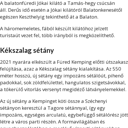
A balatonfüredi Jókai kilátó a Tamás-hegy csúcsán
áll. Derűs idő esetén a Jókai kilátóról Balatonkenesétől
egészen Keszthelyig tekinthető át a Balaton.
A háromemeletes, fából készült kilátóhoz jelzett
turistaút vezet fel, több irányból is megközelíthető.
Kékszalag sétány
2021 nyarára elkészült a Füred Kemping előtti útszakasz
felújítása, azaz a Kékszalag sétány kialakítása. Az 550
méter hosszú, új sétány egy impozáns sétálóút, pihenő
padokkal, sok zöldfelülettel, hangulatos szigetsávokkal,
a tókerülő vitorlás versenyt megidéző látványelemekkel.
Az új sétány a Kempinget köti össze a Széchenyi
sétányon keresztül a Tagore sétánnyal, így egy
impozáns, egységes arculatú, egybefüggő sétálórész jött
létre a város parti részén. A formavilágában és