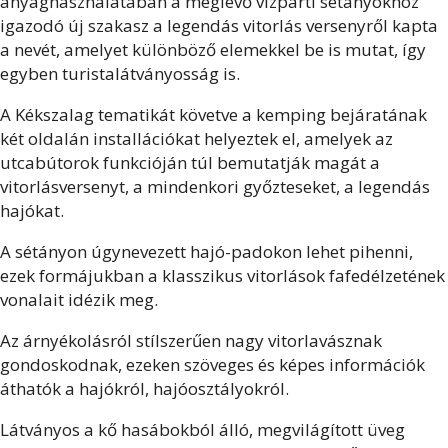
anyaghasználatában a meglévő vízparti sétányokhoz
igazodó új szakasz a legendás vitorlás versenyről kapta
a nevét, amelyet különböző elemekkel be is mutat, így
egyben turistalátványosság is.
A Kékszalag tematikát követve a kemping bejáratának
két oldalán installációkat helyeztek el, amelyek az
utcabútorok funkcióján túl bemutatják magát a
vitorlásversenyt, a mindenkori győzteseket, a legendás
hajókat.
A sétányon úgynevezett hajó-padokon lehet pihenni,
ezek formájukban a klasszikus vitorlások fafedélzetének
vonalait idézik meg.
Az árnyékolásról stílszerűen nagy vitorlavásznak
gondoskodnak, ezeken szöveges és képes információk
áthatók a hajókról, hajóosztályokról.
Látványos a kő hasábokból álló, megvilágított üveg