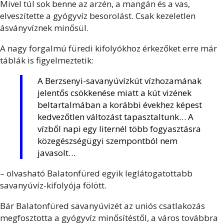
Mivel túl sok benne az arzén, a mangán és a vas,
elveszítette a gyógyvíz besorolást. Csak kezeletlen
ásványvíznek minősül.
A nagy forgalmú füredi kifolyókhoz érkezőket erre már
táblák is figyelmeztetik:
A Berzsenyi-savanyúvízkút vízhozamának
jelentős csökkenése miatt a kút vizének
beltartalmában a korábbi évekhez képest
kedvezőtlen változást tapasztaltunk… A
vízből napi egy liternél több fogyasztásra
közegészségügyi szempontból nem
javasolt…
– olvasható Balatonfüred egyik leglátogatottabb
savanyúvíz-kifolyója fölött.
Bár Balatonfüred savanyúvizét az uniós csatlakozás
megfosztotta a gyógyvíz minősítéstől, a város továbbra