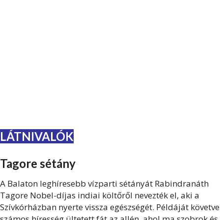
LÁTNIVALÓK
Tagore sétány
A Balaton leghíresebb vízparti sétányát Rabindranáth
Tagore Nobel-díjas indiai költőről nevezték el, aki a
Szívkórházban nyerte vissza egészségét. Példáját követve
számos híresség ültetett fát az allén, ahol ma szobrok és