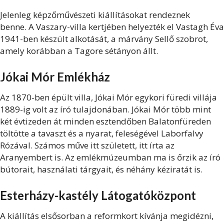
Jelenleg képzőművészeti kiállításokat rendeznek
benne. A Vaszary-villa kertjében helyezték el Vastagh Éva
1941-ben készült alkotását, a márvány Sellő szobrot,
amely korábban a Tagore sétányon állt.
Jókai Mór Emlékház
Az 1870-ben épült villa, Jókai Mór egykori füredi villája
1889-ig volt az író tulajdonában. Jókai Mór több mint
két évtizeden át minden esztendőben Balatonfüreden
töltötte a tavaszt és a nyarat, feleségével Laborfalvy
Rózával. Számos műve itt született, itt írta az
Aranyembert is. Az emlékmúzeumban ma is őrzik az író
bútorait, használati tárgyait, és néhány kéziratát is.
Esterházy-kastély Látogatóközpont
A kiállítás elsősorban a reformkort kívánja megidézni,