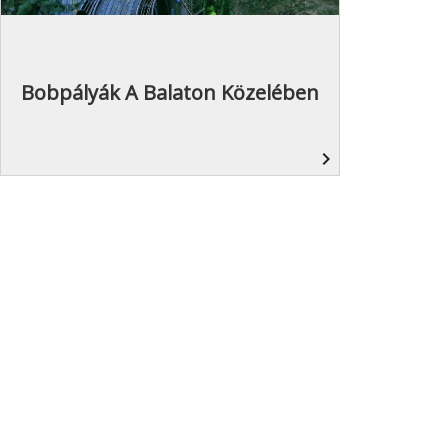
Bobpályák A Balaton Közelében
navigate_next