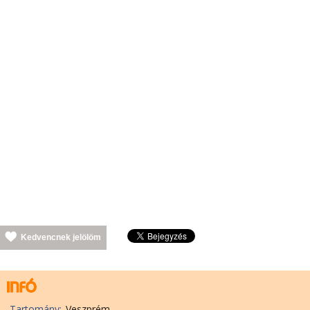
Kedvencnek jelölöm
Tartomány:
Veszprém