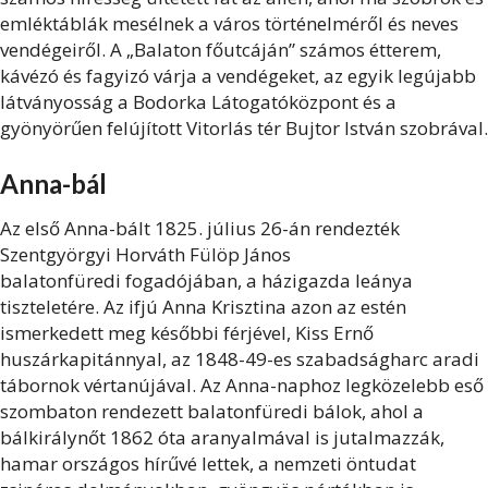
emléktáblák mesélnek a város történelméről és neves
vendégeiről. A „Balaton főutcáján” számos étterem,
kávézó és fagyizó várja a vendégeket, az egyik legújabb
látványosság a Bodorka Látogatóközpont és a
gyönyörűen felújított Vitorlás tér Bujtor István szobrával.
Anna-bál
Az első Anna-bált 1825. július 26-án rendezték
Szentgyörgyi Horváth Fülöp János
balatonfüredi fogadójában, a házigazda leánya
tiszteletére. Az ifjú Anna Krisztina azon az estén
ismerkedett meg későbbi férjével, Kiss Ernő
huszárkapitánnyal, az 1848-49-es szabadságharc aradi
tábornok vértanújával. Az Anna-naphoz legközelebb eső
szombaton rendezett balatonfüredi bálok, ahol a
bálkirálynőt 1862 óta aranyalmával is jutalmazzák,
hamar országos hírűvé lettek, a nemzeti öntudat