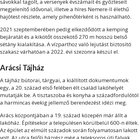
sávokkal tagolt, a versenyek évszámait és győzteseit
megjelenítő idővonal, illetve a híres Nemere-II élethű
hajótest részlete, amely pihenőtérként is használható.
2021 szeptemberében pedig elkezdődött a kemping
bejáratát és a kikötőt összekötő 270 m hosszú belső
sétány kialakítása. A vízparthoz való lejutást biztosító
szakasz várhatóan a 2022. évi szezonra készül el.
Arácsi Tájház
A tájház bútorai, tárgyai, a kiállított dokumentumok
egy, a 20. század első felében élt család lakóhelyét
mutatják be. A tisztaszoba és konyha a századfordulótól
a harmincas évekig jellemző berendezést idézi meg.
Arács központjában a 19. század közepén már állt a
lakóház. Építésekor a településen körülbelül 600-n éltek.
Az épület az elmúlt századok során folyamatosan lakott
volt. Az utca felőli házrész még a teleksoros úti falvak