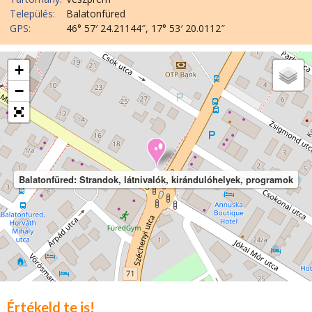
Település:
Balatonfüred
GPS:
46° 57′ 24.21144″, 17° 53′ 20.0112″
+
−
Balatonfüred: Strandok, látnivalók, kirándulóhelyek, programok
Értékeld te is!