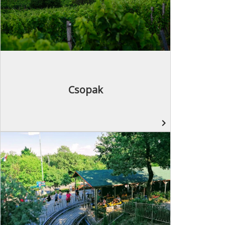
Csopak
navigate_next