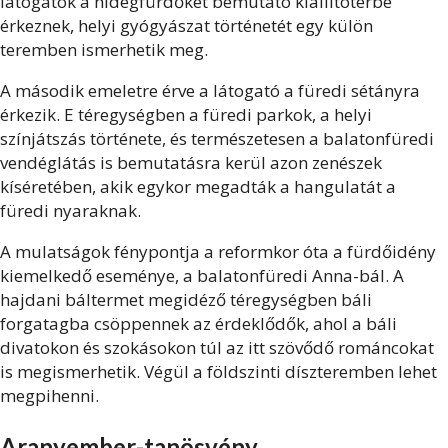
látogatók a hidegfürdőket bemutató kiállítótérbe
érkeznek, helyi gyógyászat történetét egy külön
teremben ismerhetik meg.
A második emeletre érve a látogató a füredi sétányra
érkezik.
E téregységben a füredi parkok, a helyi
színjátszás története, és természetesen a balatonfüredi
vendéglátás is bemutatásra kerül azon zenészek
kíséretében, akik egykor megadták a hangulatát a
füredi nyaraknak.
A mulatságok fénypontja a reformkor óta a fürdőidény
kiemelkedő eseménye, a balatonfüredi Anna-bál.
A
hajdani báltermet megidéző téregységben báli
forgatagba csöppennek az érdeklődők,
ahol a báli
divatokon és szokásokon túl az itt szövődő románcokat
is megismerhetik. Végül a földszinti díszteremben lehet
megpihenni.
Aranyember-tanösvény