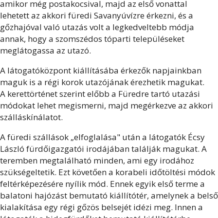
amikor még postakocsival, majd az első vonattal
lehetett az akkori füredi Savanyúvízre érkezni, és a
gőzhajóval való utazás volt a legkedveltebb módja
annak, hogy a szomszédos tóparti településeket
meglátogassa az utazó.
A látogatóközpont kiállításába érkezők napjainkban
maguk is a régi korok utazójának érezhetik magukat.
A kerettörténet szerint előbb a Füredre tartó utazási
módokat lehet megismerni, majd megérkezve az akkori
szálláskínálatot.
A füredi szállások „elfoglalása" után a látogatók Écsy
László fürdőigazgatói irodájában találják magukat. A
teremben megtalálható minden, ami egy irodához
szükségeltetik. Ezt követően a korabeli időtöltési módok
feltérképezésére nyílik mód. Ennek egyik első terme a
balatoni hajózást bemutató kiállítótér, amelynek a belső
kialakítása egy régi gőzös belsejét idézi meg. Innen a