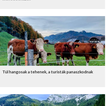
Túl hangosak a tehenek, a turisták panaszkodnak