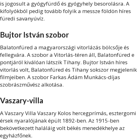
is jogosult a gyógyfürdő és gyógyhely besorolásra. A
kifolyókból pedig tovább folyik a messze földön híres
füredi savanyúvíz.
Bujtor István szobor
Balatonfüred a magyarországi vitorlázás bölcsője és
fellegvára. A szobor a Vitorlás-téren áll, Balatonfüred e
pontjáról kiválóan látszik Tihany. Bujtor István híres
vitorlás volt, Balatonfüred és Tihany sokszor megjelenik
filmjeiben. A szobor Farkas Ádám Munkács-díjas
szobrászművész alkotása.
Vaszary-villa
A Vaszary Villa Vaszary Kolos hercegprímás, esztergomi
érsek nyaralójának épült 1892-ben. Az 1915-ben
bekövetkezett haláláig volt békés menedékhelye az
egyházfőnek.