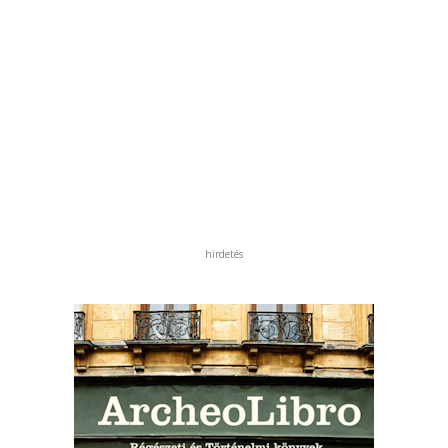
hirdetés