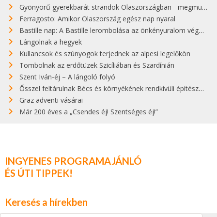
Gyönyörű gyerekbarát strandok Olaszországban - megmutatjuk a 15 legjobbat
Ferragosto: Amikor Olaszország egész nap nyaral
Bastille nap: A Bastille lerombolása az önkényuralom végét jelentette
Lángolnak a hegyek
Kullancsok és szúnyogok terjednek az alpesi legelőkön
Tombolnak az erdőtüzek Szicíliában és Szardínián
Szent Iván-éj – A lángoló folyó
Ősszel feltárulnak Bécs és környékének rendkívüli építészeti kincsei
Graz adventi vásárai
Már 200 éves a „Csendes éj! Szentséges éj!”
INGYENES PROGRAMAJÁNLÓ
ÉS ÚTI TIPPEK!
Keresés a hírekben