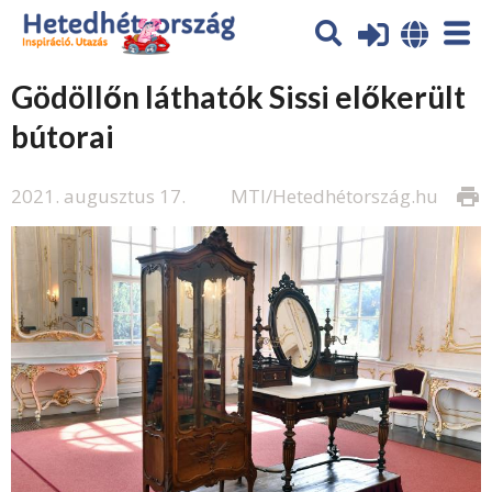
Gödöllőn láthatók Sissi előkerült
bútorai
2021. augusztus 17.
MTI/Hetedhétország.hu
print