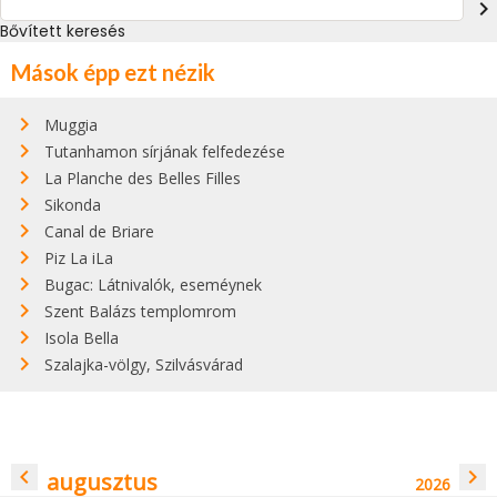
navigate_next
Bővített keresés
Mások épp ezt nézik
Muggia
Tutanhamon sírjának felfedezése
La Planche des Belles Filles
Sikonda
Canal de Briare
Piz La iLa
Bugac: Látnivalók, eseméynek
Szent Balázs templomrom
Isola Bella
Szalajka-völgy, Szilvásvárad
navigate_before
navigate_next
augusztus
2026