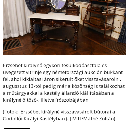
Erzsébet királynő egykori fésülködőasztala és
üvegezett vitrinje egy németországi aukción bukkant
fel, ahol kikiáltási áron sikerült őket visszavásárolni,
augusztus 13-tól pedig már a közönség is találkozhat
a műtárgyakkal a kastély állandó kiállításában a
királyné öltöző-, illetve írószobájában.
(Fotók: Erzsébet királyné visszavásárolt bútorai a
Gödöllői Királyi Kastélyban (c) MTI/Máthé Zoltán)