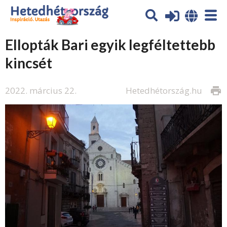
Ellopták Bari egyik legféltettebb
kincsét
2022. március 22.
Hetedhétország.hu
print