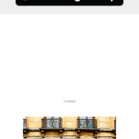
hirdetés