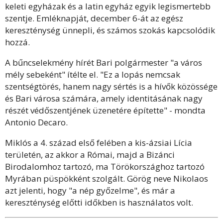
keleti egyházak és a latin egyház egyik legismertebb
szentje. Emléknapját, december 6-át az egész
kereszténység ünnepli, és számos szokás kapcsolódik
hozzá.
A bűncselekmény hírét Bari polgármester "a város
mély sebeként" ítélte el. "Ez a lopás nemcsak
szentségtörés, hanem nagy sértés is a hívők közössége
és Bari városa számára, amely identitásának nagy
részét védőszentjének üzenetére építette" - mondta
Antonio Decaro.
Miklós a 4. század első felében a kis-ázsiai Lícia
területén, az akkor a Római, majd a Bizánci
Birodalomhoz tartozó, ma Törökországhoz tartozó
Myrában püspökként szolgált. Görög neve Nikolaos
azt jelenti, hogy "a nép győzelme", és már a
kereszténység előtti időkben is használatos volt.