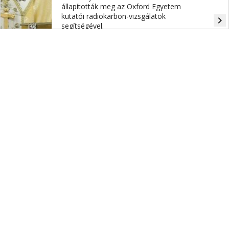
állapították meg az Oxford Egyetem
kutatói radiokarbon-vizsgálatok
navigate_next
segítségével.