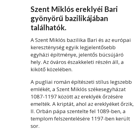
Szent Miklós ereklyéi Bari
gyönyörű bazilikájában
találhatók.
A Szent Miklós bazilika Bari és az európai
kereszténység egyik legjelentősebb
egyházi építménye, jelentős búcsújáró
hely. Az óváros északkeleti részén áll, a
kikötő közelében.
A pugliai román építészeti stílus legszebb
emlékét, a Szent Miklós székesegyházat
1087-1197 között az ereklyék őrzésére
emelték. A kriptát, ahol az ereklyéket őrzik,
II. Orbán pápa szentelte fel 1089-ben, a
templom felszentelésére 1197-ben került
sor.