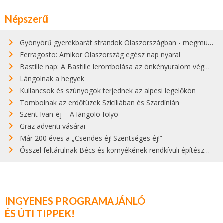
Népszerű
Gyönyörű gyerekbarát strandok Olaszországban - megmutatjuk a 15 legjobbat
Ferragosto: Amikor Olaszország egész nap nyaral
Bastille nap: A Bastille lerombolása az önkényuralom végét jelentette
Lángolnak a hegyek
Kullancsok és szúnyogok terjednek az alpesi legelőkön
Tombolnak az erdőtüzek Szicíliában és Szardínián
Szent Iván-éj – A lángoló folyó
Graz adventi vásárai
Már 200 éves a „Csendes éj! Szentséges éj!”
Ősszel feltárulnak Bécs és környékének rendkívüli építészeti kincsei
INGYENES PROGRAMAJÁNLÓ
ÉS ÚTI TIPPEK!