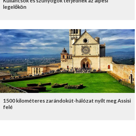
Kullancsok és szúnyogok terjednek az alpesi
legelőkön
1500 kilométeres zarándokút-hálózat nyílt meg Assisi
felé