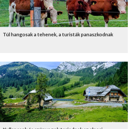
Túl hangosak a tehenek, a turisták panaszkodnak