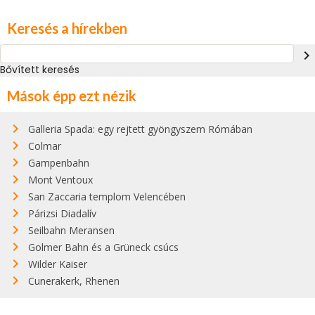
Keresés a hírekben
navigate_next
Bővített keresés
Mások épp ezt nézik
Galleria Spada: egy rejtett gyöngyszem Rómában
Colmar
Gampenbahn
Mont Ventoux
San Zaccaria templom Velencében
Párizsi Diadalív
Seilbahn Meransen
Golmer Bahn és a Grüneck csúcs
Wilder Kaiser
Cunerakerk, Rhenen