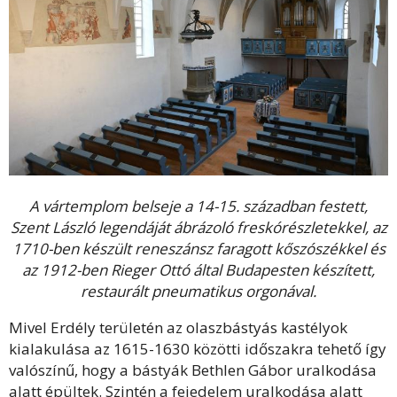
A vártemplom belseje a 14-15. században festett,
Szent László legendáját ábrázoló freskórészletekkel, az
1710-ben készült reneszánsz faragott kőszószékkel és
az 1912-ben Rieger Ottó által Budapesten készített,
restaurált pneumatikus orgonával.
Mivel Erdély területén az olaszbástyás kastélyok
kialakulása az 1615-1630 közötti időszakra tehető így
valószínű, hogy a bástyák Bethlen Gábor uralkodása
alatt épültek. Szintén a fejedelem uralkodása alatt