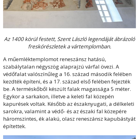
Az 1400 körül festett, Szent László legendáját ábrázoló
freskórészletek a vártemplomban.
A műemléktemplomot reneszánsz hatású,
szabálytalan négyszög alaprajzú várfal övezi. A
védőfalat valószínűleg a 16. század második felében
kezdték építeni, és a 17. század első felében fejezték
be. A terméskőből készült falak magassága 5 méter.
Egykor a sarkakon, illetve a keleti fal közepén
kapurések voltak. Később az északnyugati, a délkeleti
sarokra, valamint a védő- és az északi fal közepére
háromszintes, ék alakú, olasz reneszánsz kapubástyát
építettek.