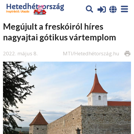
Megújult a freskóiról híres
nagyajtai gótikus vártemplom
2022. május 8.
MTI/Hetedhétország.hu
print