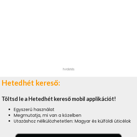
hirdetés
Hetedhét kereső:
Töltsd le a Hetedhét kereső mobil applikációt!
Egyszerű használat
Megmutatja, mi van a közelben
Utazáshoz nélkülözhetetlen: Magyar és külföldi úticélok