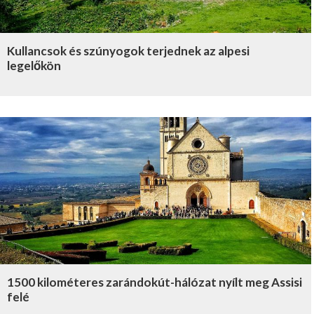
Kullancsok és szúnyogok terjednek az alpesi
legelőkön
1500 kilométeres zarándokút-hálózat nyílt meg Assisi
felé