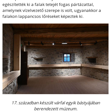
egészítették ki a falak tetejét fogas pártázattal,
amelynek vízelvezető szerepe is volt, ugyanakkor a
falakon lappancsos lőréseket képeztek ki.
17. században készült várfal egyik bástyájában
berendezett múzeum.