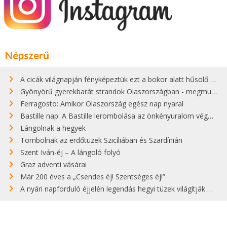
Népszerű
A cicák világnapján fényképeztük ezt a bokor alatt hűsölő cicát Kisorosziban
Gyönyörű gyerekbarát strandok Olaszországban - megmutatjuk a 15 legjobbat
Ferragosto: Amikor Olaszország egész nap nyaral
Bastille nap: A Bastille lerombolása az önkényuralom végét jelentette
Lángolnak a hegyek
Tombolnak az erdőtüzek Szicíliában és Szardínián
Szent Iván-éj – A lángoló folyó
Graz adventi vásárai
Már 200 éves a „Csendes éj! Szentséges éj!”
A nyári napforduló éjjelén legendás hegyi tüzek világítják meg Zugspitzét