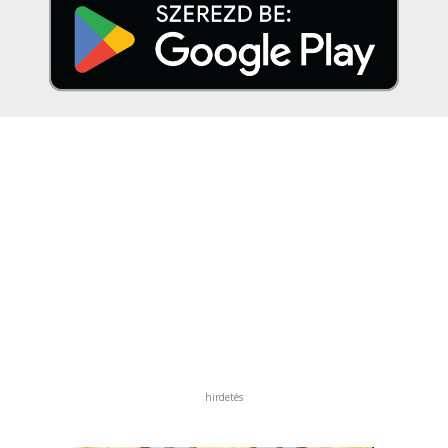
hirdetés