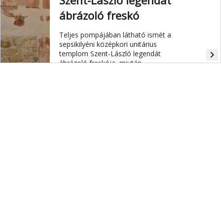
Szent-László legendát
ábrázoló freskó
Teljes pompájában látható ismét a
sepsikilyéni középkori unitárius
templom Szent-László legendát
navigate_next
ábrázoló freskója, miután
befejeződtek a restaurálási
munkálatok.