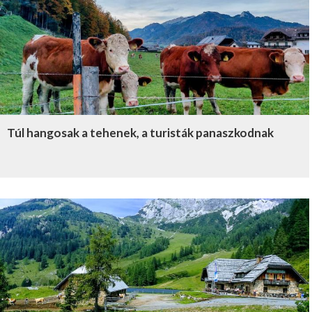
Túl hangosak a tehenek, a turisták panaszkodnak