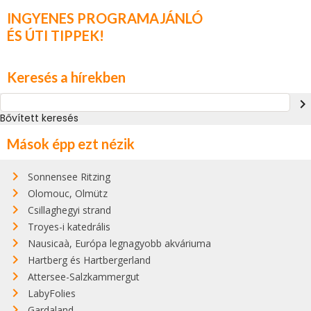
INGYENES PROGRAMAJÁNLÓ
ÉS ÚTI TIPPEK!
Keresés a hírekben
navigate_next
Bővített keresés
Mások épp ezt nézik
Sonnensee Ritzing
Olomouc, Olmütz
Csillaghegyi strand
Troyes-i katedrális
Nausicaà, Európa legnagyobb akváriuma
Hartberg és Hartbergerland
Attersee-Salzkammergut
LabyFolies
Gardaland