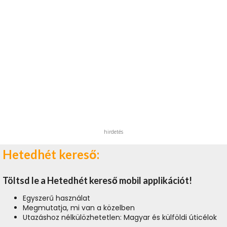
hirdetés
Hetedhét kereső:
Töltsd le a Hetedhét kereső mobil applikációt!
Egyszerű használat
Megmutatja, mi van a közelben
Utazáshoz nélkülözhetetlen: Magyar és külföldi úticélok