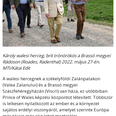
Károly walesi herceg, brit trónörökös a Brassó megyei
Rádoson (Roades, Radenthal) 2022. május 27-én.
MTI/Kátai Edit
A walesi hercegnek a székelyföldi Zalánpatakon
(Valea Zalanului) és a Brassó megyei
Szászfehéregyházán (Viscri) van háza, ez utóbbiban
Prince of Wales képzési központot létesített. Többször
is lelkesen nyilatkozott az ember és a környezet
sajátos erdélyi viszonyáról, amelyet szerinte Európa
más tájain már alig lehet megtalálni.