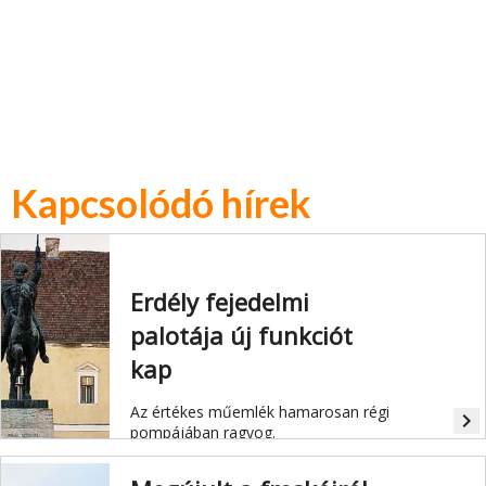
Kapcsolódó hírek
Erdély fejedelmi
palotája új funkciót
kap
Az értékes műemlék hamarosan régi
navigate_next
pompájában ragyog.