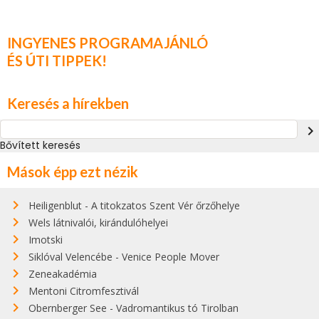
INGYENES PROGRAMAJÁNLÓ
ÉS ÚTI TIPPEK!
Keresés a hírekben
navigate_next
Bővített keresés
Mások épp ezt nézik
Heiligenblut - A titokzatos Szent Vér őrzőhelye
Wels látnivalói, kirándulóhelyei
Imotski
Siklóval Velencébe - Venice People Mover
Zeneakadémia
Mentoni Citromfesztivál
Obernberger See - Vadromantikus tó Tirolban