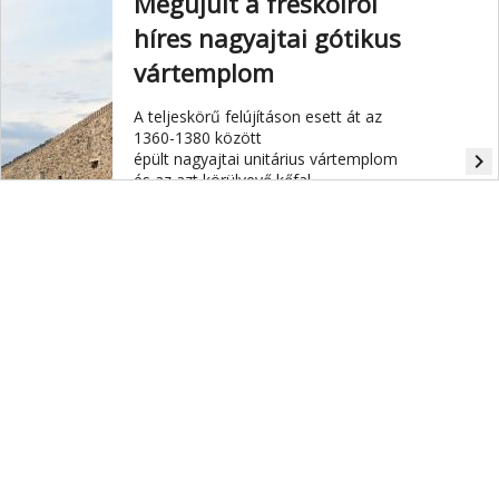
Megújult a freskóiról
híres nagyajtai gótikus
vártemplom
A teljeskörű felújításon esett át az
1360-1380 között
épült nagyajtai unitárius vártemplom
navigate_next
és az azt körülvevő kőfal.