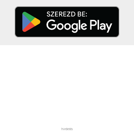
hirdetés