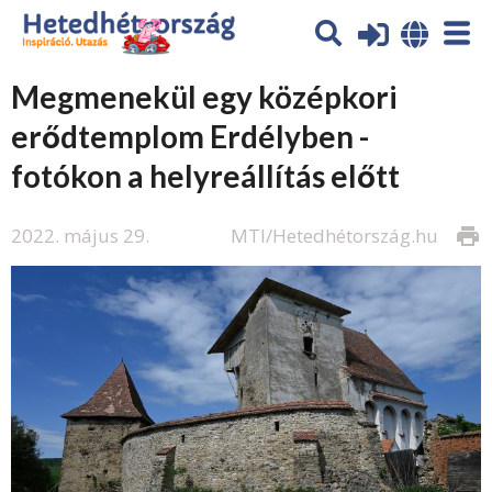
Megmenekül egy középkori
erődtemplom Erdélyben -
fotókon a helyreállítás előtt
2022. május 29.
MTI/Hetedhétország.hu
print