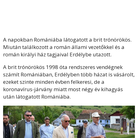
A napokban Romániába látogatott a brit trónörökös.
Miután találkozott a román állami vezetőkkel és a
román királyi ház tagjaival Erdélybe utazott.
A brit trónörökös 1998 óta rendszeres vendégnek
számít Romániában, Erdélyben több házat is vásárolt,
ezeket szinte minden évben felkeresi, de a
koronavírus-járvány miatt most négy év kihagyás
után látogatott Romániába.