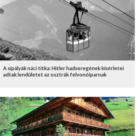
A sípályák náci titka: Hitler hadseregének kísérletei
adtak lendületet az osztrák felvonóiparnak