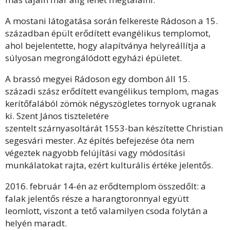
A mostani látogatása során felkereste Rádoson a 15.
században épült erődített evangélikus templomot,
ahol bejelentette, hogy alapítványa helyreállítja a
súlyosan megrongálódott egyházi épületet.
A brassó megyei Rádoson egy dombon áll 15.
századi szász erődített evangélikus templom, magas
kerítőfalából zömök négyszögletes tornyok ugranak
ki. Szent János tiszteletére
szentelt szárnyasoltárát 1553-ban készítette Christian
segesvári mester. Az építés befejezése óta nem
végeztek nagyobb felújítási vagy módosítási
munkálatokat rajta, ezért kulturális értéke jelentős.
2016. február 14-én az erődtemplom összedőlt: a
falak jelentős része a harangtoronnyal együtt
leomlott, viszont a tető valamilyen csoda folytán a
helyén maradt.