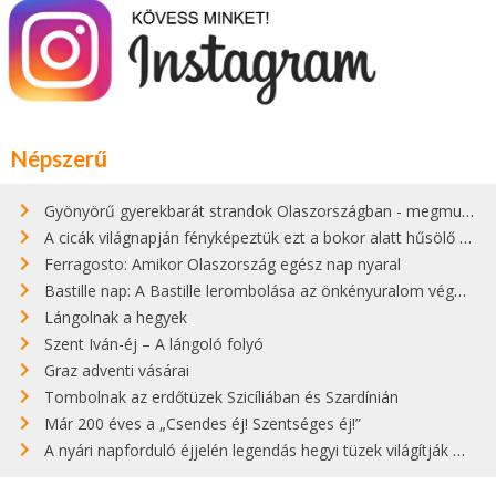
Népszerű
Gyönyörű gyerekbarát strandok Olaszországban - megmutatjuk a 15 legjobbat
A cicák világnapján fényképeztük ezt a bokor alatt hűsölő cicát Kisorosziban
Ferragosto: Amikor Olaszország egész nap nyaral
Bastille nap: A Bastille lerombolása az önkényuralom végét jelentette
Lángolnak a hegyek
Szent Iván-éj – A lángoló folyó
Graz adventi vásárai
Tombolnak az erdőtüzek Szicíliában és Szardínián
Már 200 éves a „Csendes éj! Szentséges éj!”
A nyári napforduló éjjelén legendás hegyi tüzek világítják meg Zugspitzét