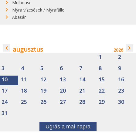
Mulhouse
Myra vízesések / Myrafälle
Abasár
navigate_before
navigate_next
augusztus
2026
1
2
3
4
5
6
7
8
9
10
11
12
13
14
15
16
17
18
19
20
21
22
23
24
25
26
27
28
29
30
31
Ugrás a mai napra