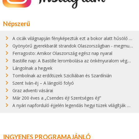
Népszerű
A cicák világnapján fényképeztük ezt a bokor alatt hűsölő cicát Kisorosziban
Gyönyörű gyerekbarát strandok Olaszországban - megmutatjuk a 15 legjobbat
Ferragosto: Amikor Olaszország egész nap nyaral
Bastille nap: A Bastille lerombolása az önkényuralom végét jelentette
Lángolnak a hegyek
Tombolnak az erdőtüzek Szicíliában és Szardínián
Szent Iván-éj – A lángoló folyó
Graz adventi vásárai
Már 200 éves a „Csendes éj! Szentséges éj!”
A nyári napforduló éjjelén legendás hegyi tüzek világítják meg Zugspitzét
INGYENES PROGRAMAJÁNLÓ