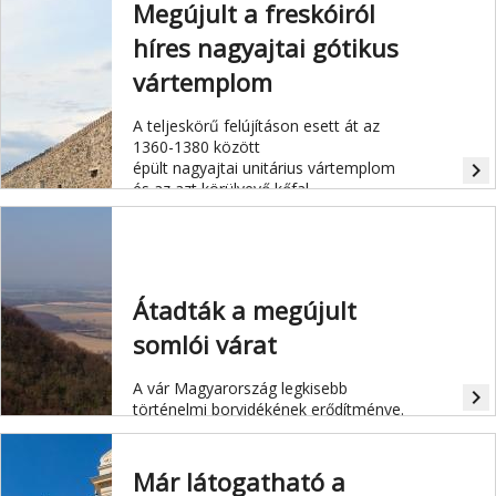
Megújult a freskóiról
híres nagyajtai gótikus
vártemplom
A teljeskörű felújításon esett át az
1360-1380 között
épült nagyajtai unitárius vártemplom
navigate_next
és az azt körülvevő kőfal.
Átadták a megújult
somlói várat
A vár Magyarország legkisebb
navigate_next
történelmi borvidékének erődítménye.
Már látogatható a