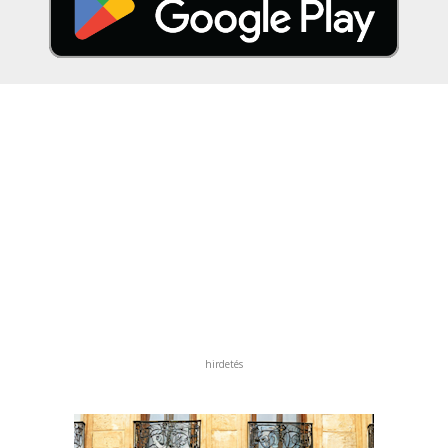
hirdetés