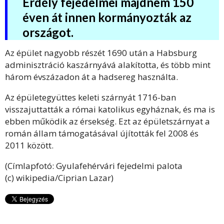
Erdély fejedelmei majdnem 150
éven át innen kormányozták az
országot.
Az épület nagyobb részét 1690 után a Habsburg
adminisztráció kaszárnyává alakította, és több mint
három évszázadon át a hadsereg használta.
Az épületegyüttes keleti szárnyát 1716-ban
visszajuttatták a római katolikus egyháznak, és ma is
ebben működik az érsekség. Ezt az épületszárnyat a
román állam támogatásával újították fel 2008 és
2011 között.
(Címlapfotó: Gyulafehérvári fejedelmi palota
(c)
wikipedia/Ciprian Lazar)