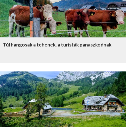
Túl hangosak a tehenek, a turisták panaszkodnak