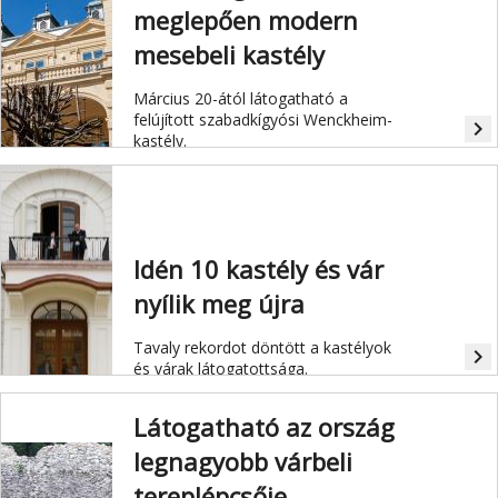
meglepően modern
mesebeli kastély
Március 20-ától látogatható a
felújított
szabadkígyós
i Wenckheim-
navigate_next
kastély.
Idén 10 kastély és vár
nyílik meg újra
Tavaly rekordot döntött a kastélyok
navigate_next
és várak látogatottsága.
Látogatható az ország
legnagyobb várbeli
tereplépcsője