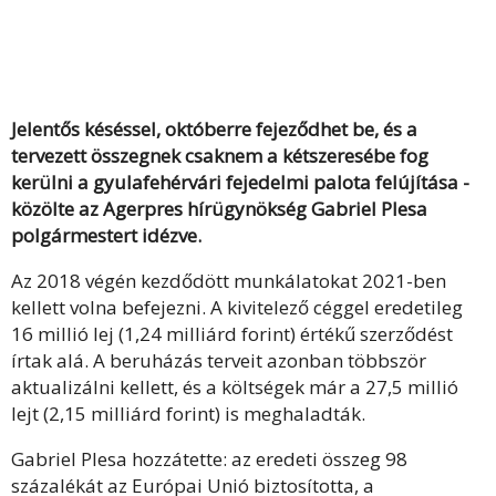
Jelentős késéssel, októberre fejeződhet be, és a
tervezett összegnek csaknem a kétszeresébe fog
kerülni a gyulafehérvári fejedelmi palota felújítása -
közölte az Agerpres hírügynökség Gabriel Plesa
polgármestert idézve.
Az 2018 végén kezdődött munkálatokat 2021-ben
kellett volna befejezni. A kivitelező céggel eredetileg
16 millió lej (1,24 milliárd forint) értékű szerződést
írtak alá. A beruházás terveit azonban többször
aktualizálni kellett, és a költségek már a 27,5 millió
lejt (2,15 milliárd forint) is meghaladták.
Gabriel Plesa hozzátette: az eredeti összeg 98
százalékát az Európai Unió biztosította, a