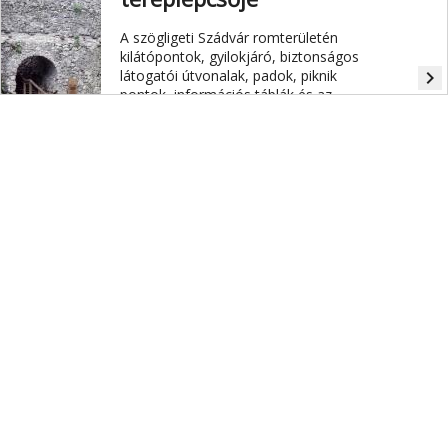
A szögligeti Szádvár romterületén
kilátópontok, gyilokjáró, biztonságos
látogatói útvonalak, padok, piknik
navigate_next
pontok, információs táblák és az
ország legnagyobb várbeli
tereplépcsője várják a kirándulókat.