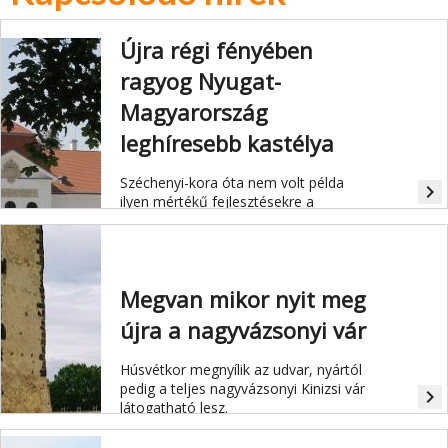
Újra régi fényében
ragyog Nyugat-
Magyarország
leghíresebb kastélya
Széchenyi-kora óta nem volt példa
navigate_next
ilyen mértékű fejlesztésekre a
kastély-együttesben.
Megvan mikor nyit meg
újra a nagyvázsonyi vár
Húsvétkor megnyílik az udvar, nyártól
pedig a teljes nagyvázsonyi Kinizsi vár
navigate_next
látogatható lesz.