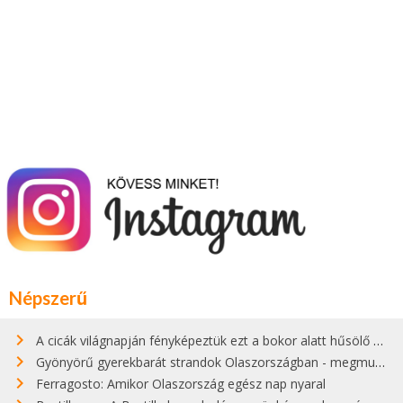
Népszerű
A cicák világnapján fényképeztük ezt a bokor alatt hűsölő cicát Kisorosziban
Gyönyörű gyerekbarát strandok Olaszországban - megmutatjuk a 15 legjobbat
Ferragosto: Amikor Olaszország egész nap nyaral