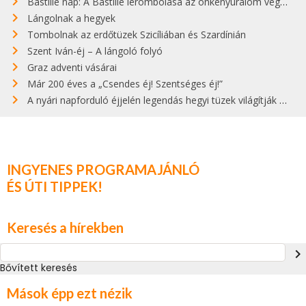
Bastille nap: A Bastille lerombolása az önkényuralom végét jelentette
Lángolnak a hegyek
Tombolnak az erdőtüzek Szicíliában és Szardínián
Szent Iván-éj – A lángoló folyó
Graz adventi vásárai
Már 200 éves a „Csendes éj! Szentséges éj!”
A nyári napforduló éjjelén legendás hegyi tüzek világítják meg Zugspitzét
INGYENES PROGRAMAJÁNLÓ
ÉS ÚTI TIPPEK!
Keresés a hírekben
navigate_next
Bővített keresés
Mások épp ezt nézik