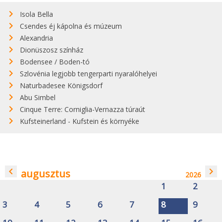
Isola Bella
Csendes éj kápolna és múzeum
Alexandria
Dionüszosz színház
Bodensee / Boden-tó
Szlovénia legjobb tengerparti nyaralóhelyei
Naturbadesee Königsdorf
Abu Simbel
Cinque Terre: Corniglia-Vernazza túraút
Kufsteinerland - Kufstein és környéke
navigate_before
navigate_next
augusztus
2026
1
2
3
4
5
6
7
8
9