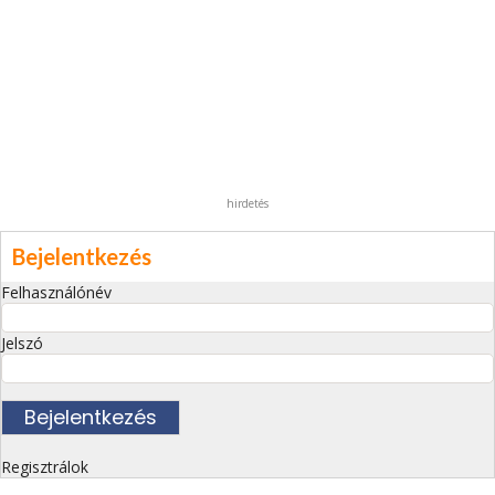
hirdetés
Bejelentkezés
Felhasználónév
Jelszó
Regisztrálok