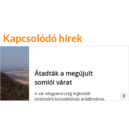
Kapcsolódó hírek
Átadták a megújult
somlói várat
A vár Magyarország legkisebb
navigate_next
történelmi borvidékének erődítménye.