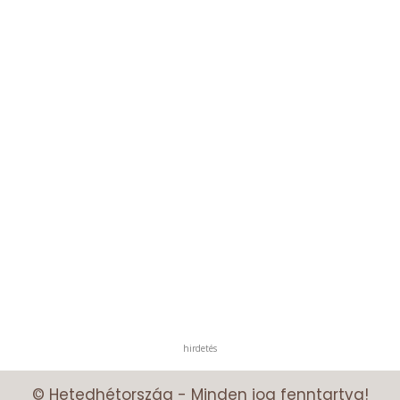
hirdetés
© Hetedhétország - Minden jog fenntartva!