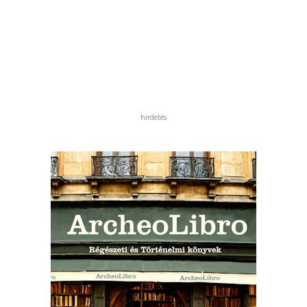
hirdetés