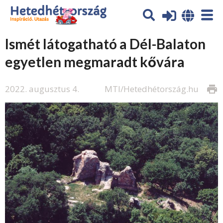
Ismét látogatható a Dél-Balaton
egyetlen megmaradt kővára
2022. augusztus 4.
MTI/Hetedhétország.hu
print