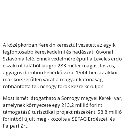
A középkorban Kerekin keresztül vezetett az egyik
legfontosabb kereskedelmi és hadászati útvonal
Szlavónia felé. Ennek védelmére épült a Leveles erdő
északi oldalából kiugró 283 méter magas, löszös,
agyagos dombon Fehérkő vára. 1544-ben az akkor
már korszerűtlen várat a magyar katonaság
robbantotta fel, nehogy török kézre kerüljön.
Most ismét látogatható a Somogy megyei Kereki vár,
amelynek környezete egy 213,2 millió forint
támogatású turisztikai projekt részeként, 58,8 millió
forintból újult meg - közölte a SEFAG Erdészeti és
Faipari Zrt.