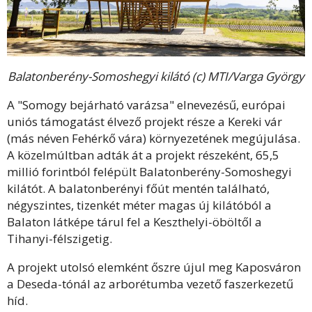
Balatonberény-Somoshegyi kilátó (c) MTI/Varga György
A "Somogy bejárható varázsa" elnevezésű, európai
uniós támogatást élvező projekt része a Kereki vár
(más néven Fehérkő vára) környezetének megújulása.
A közelmúltban adták át a projekt részeként, 65,5
millió forintból felépült Balatonberény-Somoshegyi
kilátót. A balatonberényi főút mentén található,
négyszintes, tizenkét méter magas új kilátóból a
Balaton látképe tárul fel a Keszthelyi-öböltől a
Tihanyi-félszigetig.
A projekt utolsó elemként őszre újul meg Kaposváron
a Deseda-tónál az arborétumba vezető faszerkezetű
híd.