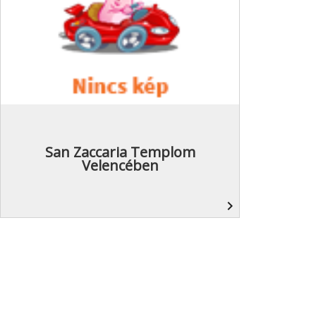
San Zaccaria Templom
Velencében
navigate_next