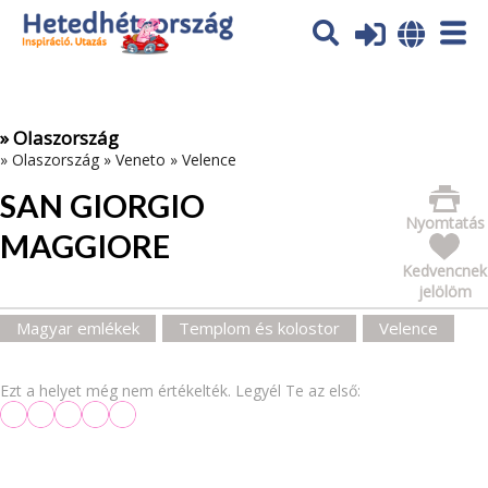
Az oldal sütiket (cookies) használ. További tájékoztatás itt:
Adatvédelmi tájékoztató
Ok
» Olaszország
»
Olaszország
»
Veneto
»
Velence
SAN GIORGIO
Nyomtatás
MAGGIORE
Kedvencnek
jelölöm
Magyar emlékek
Templom és kolostor
Velence
Ezt a helyet még nem értékelték. Legyél Te az első: