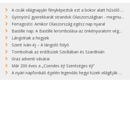
A cicák világnapján fényképeztük ezt a bokor alatt hűsölő cicát Kisorosziban
Gyönyörű gyerekbarát strandok Olaszországban - megmutatjuk a 15 legjobbat
Ferragosto: Amikor Olaszország egész nap nyaral
Bastille nap: A Bastille lerombolása az önkényuralom végét jelentette
Lángolnak a hegyek
Szent Iván-éj – A lángoló folyó
Tombolnak az erdőtüzek Szicíliában és Szardínián
Graz adventi vásárai
Már 200 éves a „Csendes éj! Szentséges éj!”
A nyári napforduló éjjelén legendás hegyi tüzek világítják meg Zugspitzét