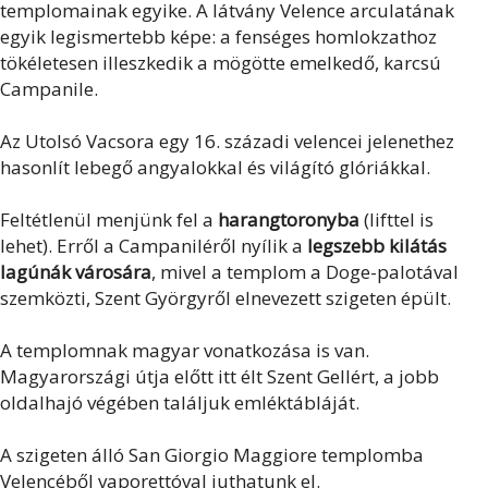
templomainak egyike. A látvány Velence arculatának
egyik legismertebb képe: a fenséges homlokzathoz
tökéletesen illeszkedik a mögötte emelkedő, karcsú
Campanile.
Az Utolsó Vacsora egy 16. századi velencei jelenethez
hasonlít lebegő angyalokkal és világító glóriákkal.
Feltétlenül menjünk fel a
harangtoronyba
(lifttel is
lehet). Erről a Campaniléről nyílik a
legszebb kilátás
lagúnák városára
, mivel a templom a Doge-palotával
szemközti, Szent Györgyről elnevezett szigeten épült.
A templomnak magyar vonatkozása is van.
Magyarországi útja előtt itt élt Szent Gellért, a jobb
oldalhajó végében találjuk emléktábláját.
A szigeten álló San Giorgio Maggiore templomba
Velencéből vaporettóval juthatunk el.