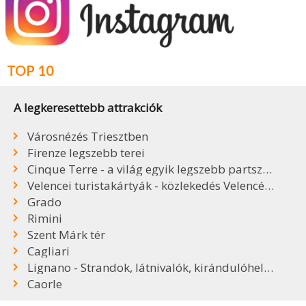
TOP 10
A legkeresettebb attrakciók
Városnézés Triesztben
Firenze legszebb terei
Cinque Terre - a világ egyik legszebb partszakasza
Velencei turistakártyák - közlekedés Velencében
Grado
Rimini
Szent Márk tér
Cagliari
Lignano - Strandok, látnivalók, kirándulóhelyek
Caorle