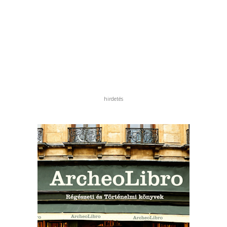
hirdetés