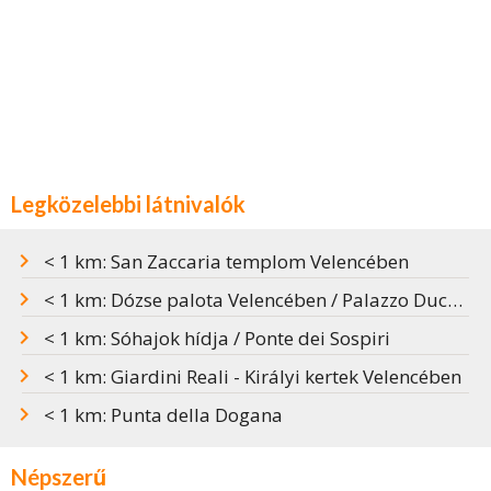
Legközelebbi látnivalók
< 1 km: San Zaccaria templom Velencében
< 1 km: Dózse palota Velencében / Palazzo Ducale
< 1 km: Sóhajok hídja / Ponte dei Sospiri
< 1 km: Giardini Reali - Királyi kertek Velencében
< 1 km: Punta della Dogana
Népszerű