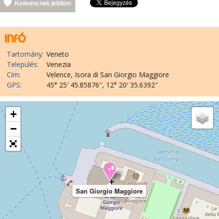
Kedvencnek jelölöm
Tartomány:
Veneto
Település:
Venezia
Cím:
Velence, Isora di San Giorgio Maggiore
GPS:
45° 25′ 45.85876″, 12° 20′ 35.6392″
+
−
San Giorgio Maggiore