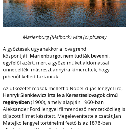
Marienburg (Malbork) vára (c) pixabay
A győztesek ugyanakkor a lovagrend
központját,
Marienburgot nem tudták bevenni
,
egyfelől azért, mert a győzelmüket áldomással
ünnepelték, másrészt annyira kimerültek, hogy
pihenőt kellett tartaniuk.
Az ütközetet mások mellett a Nobel-díjas lengyel író,
Henryk Sienkiewicz írta le a Kereszteslovagok című
regényében
(1900), amely alapján 1960-ban
Aleksander Ford lengyel filmrendező nemzetközileg is
díjazott filmet készített. Megelevenítette a csatát Jan
Matejko lengyel történelmi festő is az 1878-ben