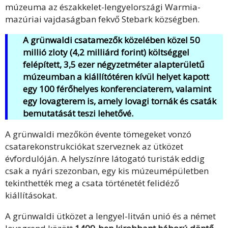
múzeuma az északkelet-lengyelországi Warmia-
mazúriai vajdaságban fekvő Stebark községben.
A grünwaldi csatamezők közelében közel 50
millió zloty (4,2 milliárd forint) költséggel
felépített, 3,5 ezer négyzetméter alapterületű
múzeumban a kiállítótéren kívül helyet kapott
egy 100 férőhelyes konferenciaterem, valamint
egy lovagterem is, amely lovagi tornák és csaták
bemutatását teszi lehetővé.
A grünwaldi mezőkön évente tömegeket vonzó
csatarekonstrukciókat szerveznek az ütközet
évfordulóján. A helyszínre látogató turisták eddig
csak a nyári szezonban, egy kis múzeumépületben
tekinthették meg a csata történetét felidéző
kiállításokat.
A grünwaldi ütközet a lengyel-litván unió és a német