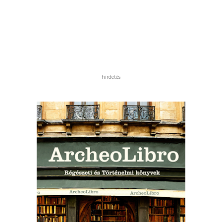
hirdetés