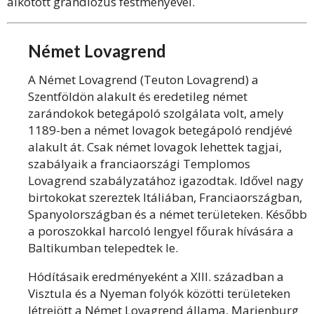
alkotott grandiózus festményével.
Német Lovagrend
A Német Lovagrend (Teuton Lovagrend) a
Szentföldön alakult és eredetileg német
zarándokok betegápoló szolgálata volt, amely
1189-ben a német lovagok betegápoló rendjévé
alakult át. Csak német lovagok lehettek tagjai,
szabályaik a franciaországi Templomos
Lovagrend szabályzatához igazodtak. Idővel nagy
birtokokat szereztek Itáliában, Franciaországban,
Spanyolországban és a német területeken. Később
a poroszokkal harcoló lengyel főurak hívására a
Baltikumban telepedtek le.
Hódításaik eredményeként a XIII. században a
Visztula és a Nyeman folyók közötti területeken
létrejött a Német Lovagrend állama, Marienburg