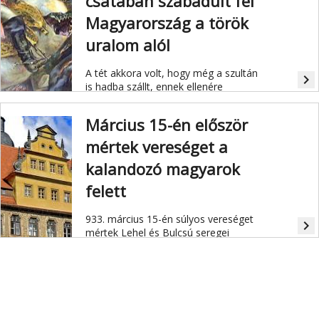
csatában szabadult fel
Magyarország a török
uralom alól
A tét akkora volt, hogy még a szultán
navigate_next
is hadba szállt, ennek ellenére
a pánikba esett törökök hatalmas
veszteséget szenvedtek.
Március 15-én először
mértek vereséget a
kalandozó magyarok
felett
933. március 15-én súlyos vereséget
navigate_next
mértek Lehel és Bulcsú seregei
felett.