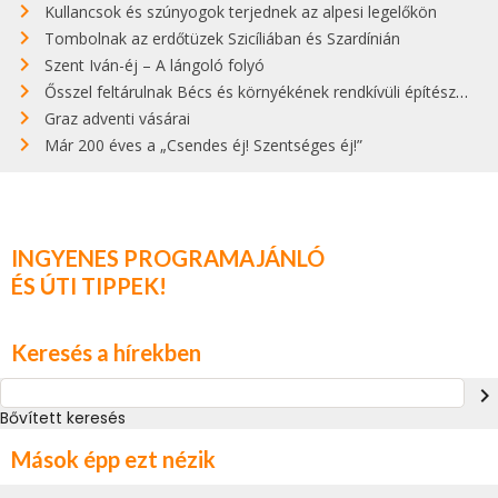
Kullancsok és szúnyogok terjednek az alpesi legelőkön
Tombolnak az erdőtüzek Szicíliában és Szardínián
Szent Iván-éj – A lángoló folyó
Ősszel feltárulnak Bécs és környékének rendkívüli építészeti kincsei
Graz adventi vásárai
Már 200 éves a „Csendes éj! Szentséges éj!”
INGYENES PROGRAMAJÁNLÓ
ÉS ÚTI TIPPEK!
Keresés a hírekben
navigate_next
Bővített keresés
Mások épp ezt nézik