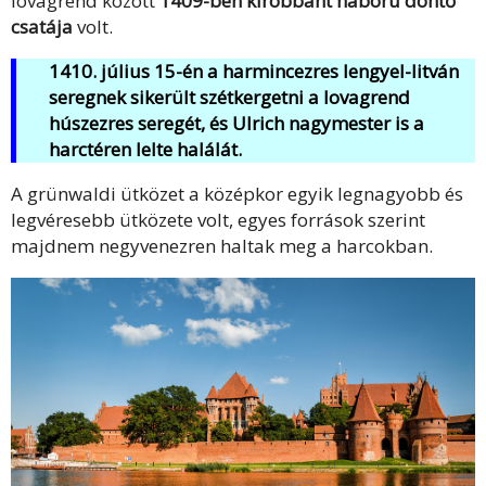
lovagrend között
1409-ben kirobbant háború döntő
csatája
volt.
1410. július 15-én a harmincezres lengyel-litván
seregnek sikerült szétkergetni a lovagrend
húszezres seregét, és Ulrich nagymester is a
harctéren lelte halálát.
A grünwaldi ütközet a középkor egyik legnagyobb és
legvéresebb ütközete volt, egyes források szerint
majdnem negyvenezren haltak meg a harcokban.