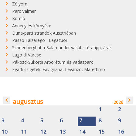
Zólyom
Parc Valmer
Komló
Annecy és környéke
Duna-parti strandok Ausztriában
Passo Falzarego - Lagazuoi
Schneebergbahn-Salamander vasút - túratipp, árak
Lago di Varese
Pákozd-Sukorói Arborétum és Vadaspark
Egadi-szigetek: Favignana, Levanzo, Marettimo
navigate_before
navigate_next
augusztus
2026
1
2
3
4
5
6
7
8
9
10
11
12
13
14
15
16