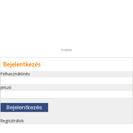
hirdetés
Bejelentkezés
Felhasználónév
Jelszó
Regisztrálok