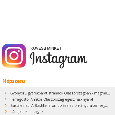
Népszerű
Gyönyörű gyerekbarát strandok Olaszországban - megmutatjuk a 15 legjobbat
Ferragosto: Amikor Olaszország egész nap nyaral
Bastille nap: A Bastille lerombolása az önkényuralom végét jelentette
Lángolnak a hegyek