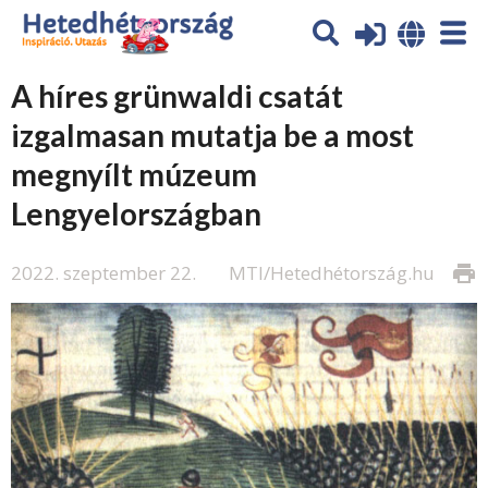
A híres grünwaldi csatát
izgalmasan mutatja be a most
megnyílt múzeum
Lengyelországban
2022. szeptember 22.
MTI/Hetedhétország.hu
print