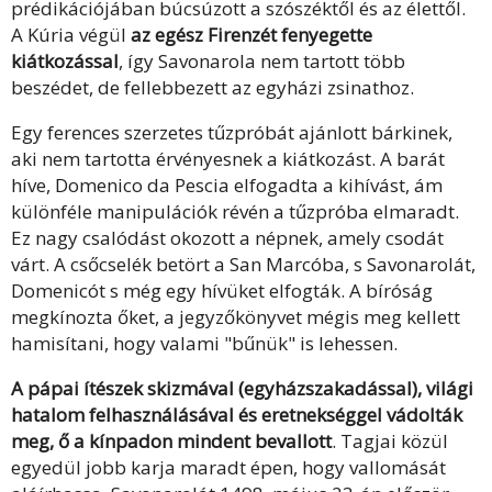
prédikációjában búcsúzott a szószéktől és az élettől.
A Kúria végül
az egész Firenzét fenyegette
kiátkozással
, így Savonarola nem tartott több
beszédet, de fellebbezett az egyházi zsinathoz.
Egy ferences szerzetes tűzpróbát ajánlott bárkinek,
aki nem tartotta érvényesnek a kiátkozást. A barát
híve, Domenico da Pescia elfogadta a kihívást, ám
különféle manipulációk révén a tűzpróba elmaradt.
Ez nagy csalódást okozott a népnek, amely csodát
várt. A csőcselék betört a San Marcóba, s Savonarolát,
Domenicót s még egy hívüket elfogták. A bíróság
megkínozta őket, a jegyzőkönyvet mégis meg kellett
hamisítani, hogy valami "bűnük" is lehessen.
A pápai ítészek skizmával (egyházszakadással), világi
hatalom felhasználásával és eretnekséggel vádolták
meg, ő a kínpadon mindent bevallott
. Tagjai közül
egyedül jobb karja maradt épen, hogy vallomását