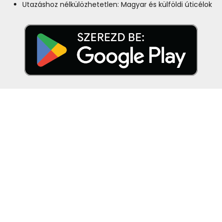
Utazáshoz nélkülözhetetlen: Magyar és külföldi úticélok