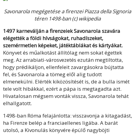
Savonarola megégetése a firenzei Piazza della Signoria
téren 1498-ban (c) wikipedia
1497 karneválján a firenzeiek Savonarola szavára
elégették a földi hívságokat, ruhadíszeket,
szemérmetlen képeket, játéktáblákat és kártyákat.
Könyvet és műalkotást állítólag nem sokat égettek
meg.
Az arrabiati-városvezetés ezután megtiltotta,
hogy prédikáljon, ellenfeleit zavargásokra bújtatta
fel, és Savonarola a tömeg elől alig tudott
elmenekülni. Elérték kiközösítését is, de a bulla ismét
tele volt hibákkal, ezért a pápa is megtagadta azt.
Hivatalosan mégsem vonták vissza, Savonarola tehát
elhallgatott.
1498-ban Róma felajánlotta: visszavonja a kitagadást,
ha Firenze belép a franciaellenes ligába. A barát
utolsó, a Kivonulás könyvére épülő nagyböjti