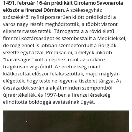
1491. február 16-án prédikált Girolamo Savonarola
először a firenzei Dómban.
A székesegyház
szószékéről nyílzáporszerűen kilőtt prédikációi a
város nagy részét meghódították, a többit viszont
ellenszenvessé tették. Támogatta a a rövid életű
firenzei köztársaságot és szembeszállt a Mediciekkel,
de még ennél is jobban szembefordult a Borgiák
vezette egyházzal. Prédikációi, amelyek inkább
"barátságos" volt a néphez, mint az urakhoz,
tragikusan végződött. Az eretnekség miatt
kiátkozottat először felakasztották, majd máglyán
elégették, hogy teste ne legyen a tisztelet tárgya. Az
évszázadok során alakját minden szempontból
újraértékelték, és 1997-ben a firenzei érsekség
elindította boldoggá avatásának ügyét.