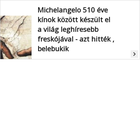
Michelangelo 510 éve
kínok között készült el
a világ leghíresebb
freskójával - azt hitték ,
belebukik
navigate_next
A vatikáni Sixtus-kápolna
mennyezetfreskói Michelangelo
legismertebb műve.