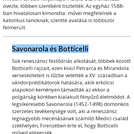
övezte, többen szentként tisztelték. Az egyház 1588-
ban hivatalosan kimondta: művei megfelelnek a
katolikus tanoknak, szentté avatása is többször
felmerült.
Savonarola és Botticelli
Sok reneszánsz festőóriás alkotását, többek között
Botticelli rajzait, ezen kívül Petrarca és Mirandola
versesköteteit is tűzbe vetették a XV. században a
vándorprédikátorok hatására, akik erkölcsi
alapokon keményen támadták az ekkor a
polgárság körében kialakult fényűző életmódot. A
legsikeresebb Savonarola (1452-1498) domonkos
szerzetes tevékenysége volt, aki a reneszánsz
legnagyobb mecénásának számító Medici család
székhelyén, Firenzében érte el, hogy Botticelli
műveit elégessék.