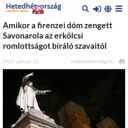
Amikor a firenzei dóm zengett
Savonarola az erkölcsi
romlottságot bíráló szavaitól
2023. január 20.
Hetedhétország.hu
print