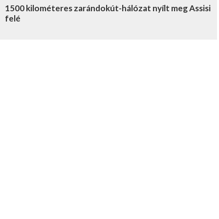
1500 kilométeres zarándokút-hálózat nyílt meg Assisi
felé