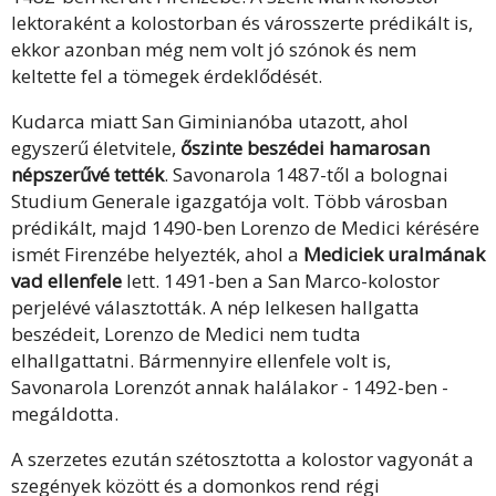
lektoraként a kolostorban és városszerte prédikált is,
ekkor azonban még nem volt jó szónok és nem
keltette fel a tömegek érdeklődését.
Kudarca miatt San Giminianóba utazott, ahol
egyszerű életvitele,
őszinte beszédei hamarosan
népszerűvé tették
.
Savonarola 1487-től a bolognai
Studium Generale igazgatója volt. Több városban
prédikált, majd 1490-ben Lorenzo de Medici kérésére
ismét Firenzébe helyezték, ahol a
Mediciek uralmának
vad ellenfele
lett. 1491-ben a San Marco-kolostor
perjelévé választották. A nép lelkesen hallgatta
beszédeit, Lorenzo de Medici nem tudta
elhallgattatni. Bármennyire ellenfele volt is,
Savonarola Lorenzót annak halálakor - 1492-ben -
megáldotta.
A szerzetes ezután szétosztotta a kolostor vagyonát a
szegények között és a domonkos rend régi