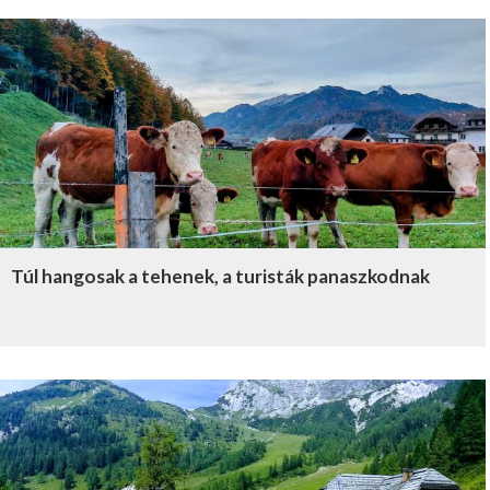
Túl hangosak a tehenek, a turisták panaszkodnak