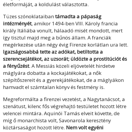
életformáját, a koldulást választotta.
Tüzes szónoklataiban
támadta a pápaság
intézményét
, amikor 1494-ben VIII. Károly francia
király Itáliába vonult, hálaadó misét mondott, mert
így tisztul majd meg a bűnös állam. A franciák
megérkezése után négy évig Firenze korlátlan ura lett.
Igazságosabbá tette az adókat, betiltotta a
szerencsejátékot, az uzsorát; üldözte a prostitúciót és
a fényűzést
. A Messiás közeli eljövetelét hirdetve
máglyára dobatta a kockajátékokat, a nők
szépítőszereit és a gyerekjátékokat, de a máglyákon
hamvadt el számtalan könyv és festmény is.
Megreformálta a firenzei vezetést, a Nagytanácsot, a
szenátust, kilenc fős végrehajtó testületet hozott létre
velencei mintára. Aquinói Tamás elveit követte, de
míg ő monarchista volt, Savonarola keresztény
köztársaságot hozott létre.
Nem volt egyéni