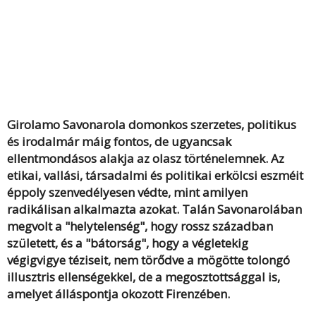
Girolamo Savonarola domonkos szerzetes, politikus
és irodalmár máig fontos, de ugyancsak
ellentmondásos alakja az olasz történelemnek. Az
etikai, vallási, társadalmi és politikai erkölcsi eszméit
éppoly szenvedélyesen védte, mint amilyen
radikálisan alkalmazta azokat. Talán Savonarolában
megvolt a "helytelenség", hogy rossz században
született, és a "bátorság", hogy a végletekig
végigvigye téziseit, nem törődve a mögötte tolongó
illusztris ellenségekkel, de a megosztottsággal is,
amelyet álláspontja okozott Firenzében.