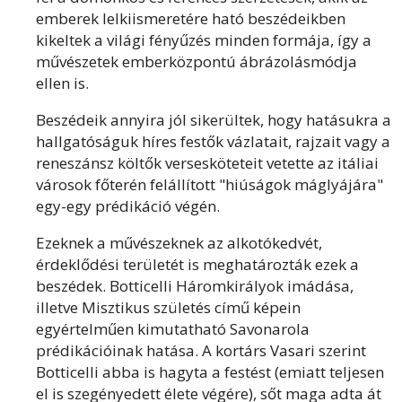
emberek lelkiismeretére ható beszédeikben
kikeltek a világi fényűzés minden formája, így a
művészetek emberközpontú ábrázolásmódja
ellen is.
Beszédeik annyira jól sikerültek, hogy hatásukra a
hallgatóságuk híres festők vázlatait, rajzait vagy a
reneszánsz költők versesköteteit vetette az itáliai
városok főterén felállított "hiúságok máglyájára"
egy-egy prédikáció végén.
Ezeknek a művészeknek az alkotókedvét,
érdeklődési területét is meghatározták ezek a
beszédek. Botticelli Háromkirályok imádása,
illetve Misztikus születés című képein
egyértelműen kimutatható Savonarola
prédikációinak hatása. A kortárs Vasari szerint
Botticelli abba is hagyta a festést (emiatt teljesen
el is szegényedett élete végére), sőt maga adta át