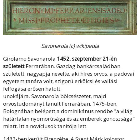
Savonarola (c) wikipedia
Girolamo Savonarola
1452. szeptember 21-én
született
Ferrarában.
Gazdag bankárcsaládban
született, nagyapja nevelte, aki híres orvos, a padovai
egyetem tanára volt, szigorú erkölcsi és vallási
felfogása erősen hatott
unokájára. Savonarola bölcsészetet, majd
orvostudományt tanult Ferrarában, 1475-ben,
Bolognában belépett a dominikánus rendbe "a világ
határtalan nyomorúsága és az emberek gonoszsága"
miatt. Itt a novíciusok tanítója lett.
1482-ben került Firenzébe. A Szent Márk kolostor