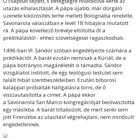
Ő csapdát sejtett, s betegségre hivatkozva kérte az
utazás elhalasztását. A pápa újabb, már dorgáló
üzenete kiközösítés terhe mellett Bolognába rendelte,
Savonarola válaszában e levél 18 hibájára mutatott
rá. A pápa következő brévéje eltiltotta őt a
prédikálástól - ehhez szövetségesei ragaszkodtak.
1496-ban VI. Sándor szóban engedélyezte számára a
prédikációt. A barát ezután nemcsak a Kúriát, de a
pápa botrányos magánéletét is támadta. Sándor
vizsgálatot indított, de egy teológusi testület sem
talált hibát szentbeszédeiben. Ezután bíborosi
kalappal próbálták hallgatásra bírni, de ő
visszautasította a címet. A pápa ekkor
a Savonarola San Marco-kongregációját beolvasztotta
egy másikba. A barát tiltakozott, de mert senki sem
jött Firenzébe az utasítást végrehajtani, nem minősült
engedetlennek.