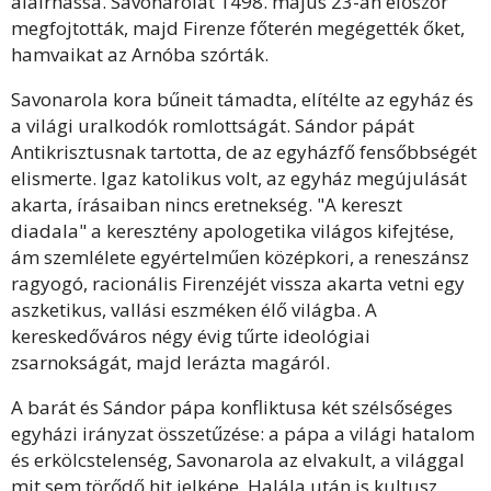
aláírhassa. Savonarolát
1498. május 23-án először
megfojtották, majd Firenze főterén megégették őket,
hamvaikat az Arnóba szórták.
Savonarola kora bűneit támadta, elítélte az egyház és
a világi uralkodók romlottságát. Sándor pápát
Antikrisztusnak tartotta, de az egyházfő fensőbbségét
elismerte. Igaz katolikus volt, az egyház megújulását
akarta, írásaiban nincs eretnekség. "A kereszt
diadala" a keresztény apologetika világos kifejtése,
ám szemlélete egyértelműen középkori, a reneszánsz
ragyogó, racionális Firenzéjét vissza akarta vetni egy
aszketikus, vallási eszméken élő világba. A
kereskedőváros négy évig tűrte ideológiai
zsarnokságát, majd lerázta magáról.
A barát és Sándor pápa konfliktusa két szélsőséges
egyházi irányzat összetűzése: a pápa a világi hatalom
és erkölcstelenség, Savonarola az elvakult, a világgal
mit sem törődő hit jelképe. Halála után is kultusz