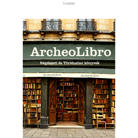
hirdetés