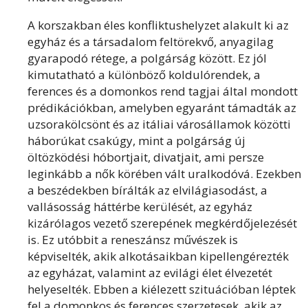
A korszakban éles konfliktushelyzet alakult ki az
egyház és a társadalom feltörekvő, anyagilag
gyarapodó rétege, a polgárság között. Ez jól
kimutatható a különböző koldulórendek, a
ferences és a domonkos rend tagjai által mondott
prédikációkban, amelyben egyaránt támadták az
uzsorakölcsönt és az itáliai városállamok közötti
háborúkat csakúgy, mint a polgárság új
öltözködési hóbortjait, divatjait, ami persze
leginkább a nők körében vált uralkodóvá. Ezekben
a beszédekben bírálták az elvilágiasodást, a
vallásosság háttérbe kerülését, az egyház
kizárólagos vezető szerepének megkérdőjelezését
is. Ez utóbbit a reneszánsz művészek is
képviselték, akik alkotásaikban kipellengérezték
az egyházat, valamint az evilági élet élvezetét
helyeselték. Ebben a kiélezett szituációban léptek
fel a domonkos és ferences szerzetesek, akik az