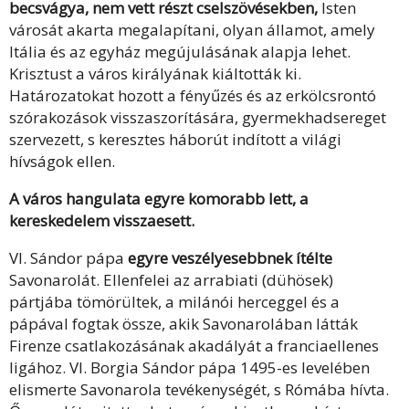
becsvágya, nem vett részt cselszövésekben,
Isten
városát akarta megalapítani, olyan államot, amely
Itália és az egyház megújulásának alapja lehet.
Krisztust a város királyának kiáltották ki.
Határozatokat hozott a fényűzés és az erkölcsrontó
szórakozások visszaszorítására, gyermekhadsereget
szervezett, s keresztes háborút indított a világi
hívságok ellen.
A város hangulata egyre komorabb lett, a
kereskedelem visszaesett.
VI. Sándor pápa
egyre veszélyesebbnek ítélte
Savonarolát. Ellenfelei az arrabiati (dühösek)
pártjába tömörültek, a milánói herceggel és a
pápával fogtak össze, akik Savonarolában látták
Firenze csatlakozásának akadályát a franciaellenes
ligához. VI. Borgia Sándor pápa 1495-es levelében
elismerte Savonarola tevékenységét, s Rómába hívta.