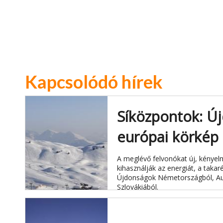
Kapcsolódó hírek
Síközpontok: Ú
európai körkép
A meglévő felvonókat új, kényel
kihasználják az energiát, a taka
Újdonságok Németországból, Ausz
Szlovákiából.