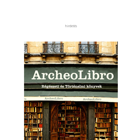
hirdetés