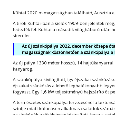
Kühtai 2020 m magasságban található, Ausztria e
A tiroli Kühtai-ban a síelők 1909-ben jelentek me
fedezték fel. Kühtai a második világháború után ho
síterület.
Az új szánkópálya 2022. december közepe óta
magasságnak köszönhetően a szánkópálya a 
Az új pálya 1330 méter hosszú, 14 hajtűkanyarral
kanyarog.
A szánkópálya kivilágított, így éjszakai szánkózásr
éjszakai szánkózás a lehető leghatékonyabb legye
fogyaszt. Egy 1,6 kW teljesítményű hajszárító öt 
A természetes szánkópálya tervezésénél a biztons
szintje miatt különösen alkalmas családok számár
a szánkópálya tökéletesen biztosított, hogy a sz