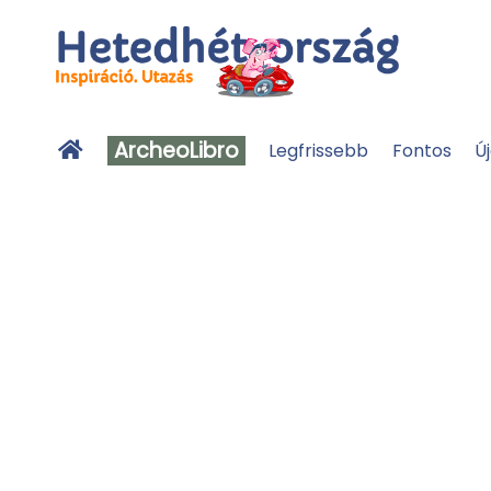
ArcheoLibro
Legfrissebb
Fontos
Ú