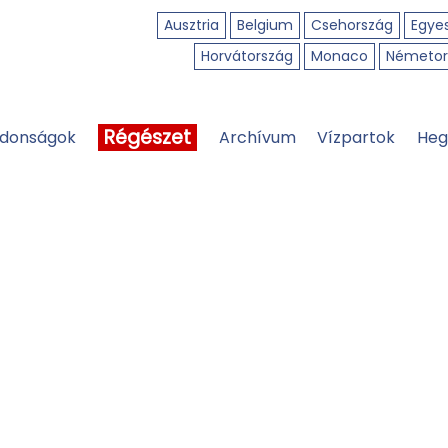
Ausztria
Belgium
Csehország
Egyes
Horvátország
Monaco
Németor
Régészet
jdonságok
Archívum
Vízpartok
Heg