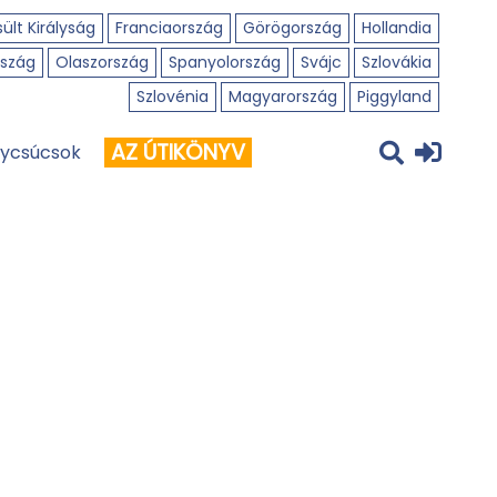
ült Királyság
Franciaország
Görögország
Hollandia
szág
Olaszország
Spanyolország
Svájc
Szlovákia
Szlovénia
Magyarország
Piggyland
AZ ÚTIKÖNYV
ycsúcsok