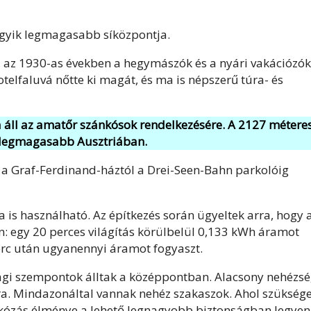
gyik legmagasabb síközpontja.
g, az 1930-as években a hegymászók és a nyári vakációzók
telfaluvá nőtte ki magát, és ma is népszerű túra- és
 áll az amatőr szánkósok rendelkezésére. A 2127 métere
legmagasabb Ausztriában.
, a Graf-Ferdinand-háztól a Drei-Seen-Bahn parkolóig
a is használható. Az építkezés során ügyeltek arra, hogy 
n: egy 20 perces világítás körülbelül 0,133 kWh áramot
perc után ugyanennyi áramot fogyaszt.
ági szempontok álltak a középpontban. Alacsony nehézsé
a. Mindazonáltal vannak nehéz szakaszok. Ahol szüksége
ánkózás élménye a lehető legnagyobb biztonságban legyen