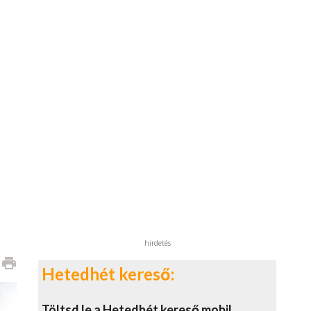
hirdetés
print
Hetedhét kereső:
Töltsd le a Hetedhét kereső mobil