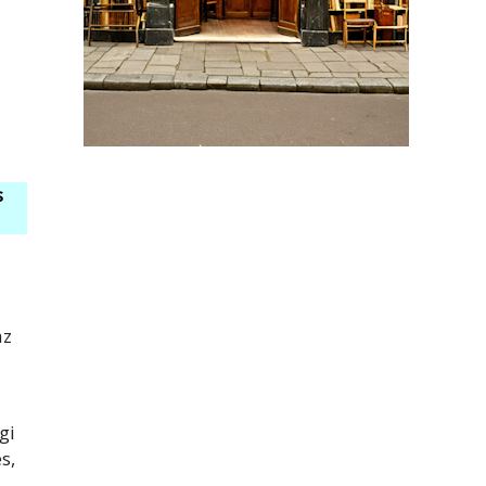
s
az
gi
s,
.