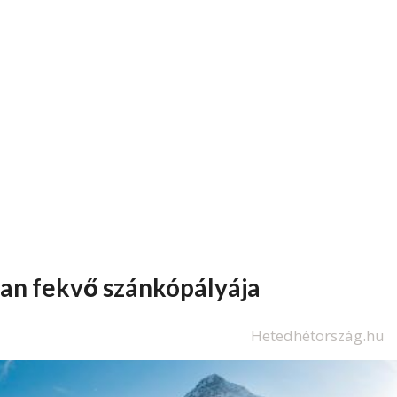
an fekvő szánkópályája
Hetedhétország.hu