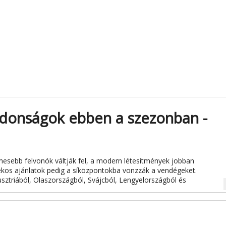
jdonságok ebben a szezonban -
mesebb felvonók váltják fel, a modern létesítmények jobban
rékos ajánlatok pedig a síközpontokba vonzzák a vendégeket.
triából, Olaszországból, Svájcból, Lengyelországból és
na