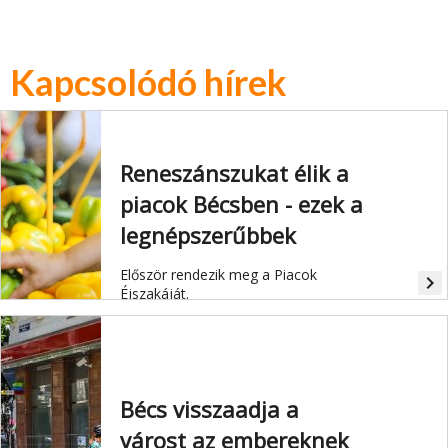
Kapcsolódó hírek
Reneszánszukat élik a
piacok Bécsben - ezek a
legnépszerűbbek
Először rendezik meg a Piacok
navigate_next
Éjszakáját.
Bécs visszaadja a
várost az embereknek