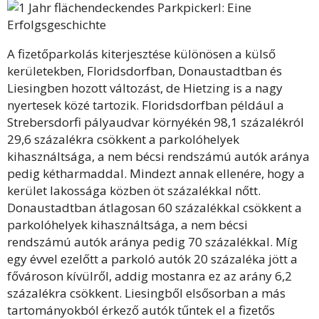
A fizetőparkolás kiterjesztése különösen a külső
kerületekben, Floridsdorfban, Donaustadtban és
Liesingben hozott változást, de Hietzing is a nagy
nyertesek közé tartozik. Floridsdorfban például a
Strebersdorfi pályaudvar környékén 98,1 százalékról
29,6 százalékra csökkent a parkolóhelyek
kihasználtsága, a nem bécsi rendszámú autók aránya
pedig kétharmaddal. Mindezt annak ellenére, hogy a
kerület lakossága közben öt százalékkal nőtt.
Donaustadtban átlagosan 60 százalékkal csökkent a
parkolóhelyek kihasználtsága, a nem bécsi
rendszámú autók aránya pedig 70 százalékkal. Míg
egy évvel ezelőtt a parkoló autók 20 százaléka jött a
fővároson kívülről, addig mostanra ez az arány 6,2
százalékra csökkent. Liesingből elsősorban a más
tartományokból érkező autók tűntek el a fizetős