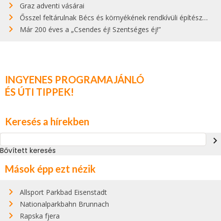
Graz adventi vásárai
Ősszel feltárulnak Bécs és környékének rendkívüli építészeti kincsei
Már 200 éves a „Csendes éj! Szentséges éj!”
INGYENES PROGRAMAJÁNLÓ
ÉS ÚTI TIPPEK!
Keresés a hírekben
navigate_next
Bővített keresés
Mások épp ezt nézik
Allsport Parkbad Eisenstadt
Nationalparkbahn Brunnach
Rapska fjera