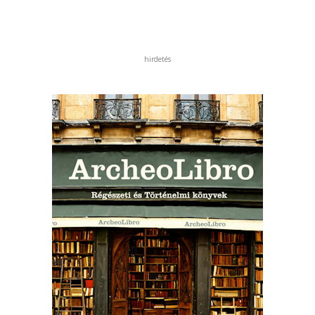
hirdetés