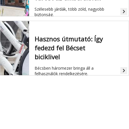
Szélesebb járdák, több zöld, nagyobb
navigate_next
biztonság.
Hasznos útmutató: Így
fedezd fel Bécset
biciklivel
Bécsben háromezer bringa áll a
navigate_next
felhasználók rendelkezésére.