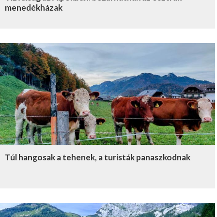
menedékházak
Túl hangosak a tehenek, a turisták panaszkodnak