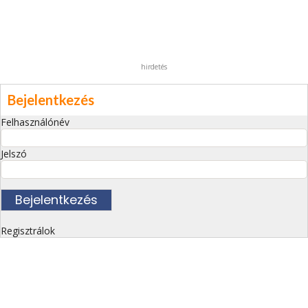
hirdetés
Bejelentkezés
Felhasználónév
Jelszó
Regisztrálok