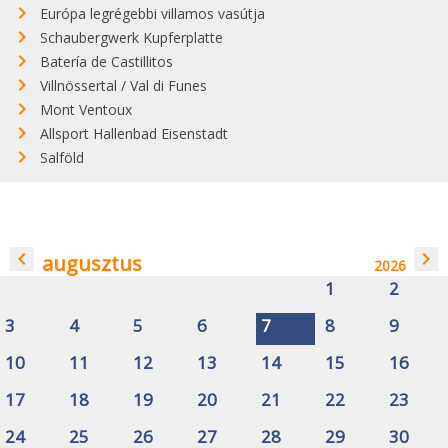
Európa legrégebbi villamos vasútja
Schaubergwerk Kupferplatte
Batería de Castillitos
Villnössertal / Val di Funes
Mont Ventoux
Allsport Hallenbad Eisenstadt
Salföld
navigate_before
navigate_next
augusztus
2026
1
2
3
4
5
6
7
8
9
10
11
12
13
14
15
16
17
18
19
20
21
22
23
24
25
26
27
28
29
30