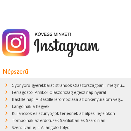
Népszerű
Gyönyörű gyerekbarát strandok Olaszországban - megmutatjuk a 15 legjobbat
Ferragosto: Amikor Olaszország egész nap nyaral
Bastille nap: A Bastille lerombolása az önkényuralom végét jelentette
Lángolnak a hegyek
Kullancsok és szúnyogok terjednek az alpesi legelőkön
Tombolnak az erdőtüzek Szicíliában és Szardínián
Szent Iván-éj – A lángoló folyó