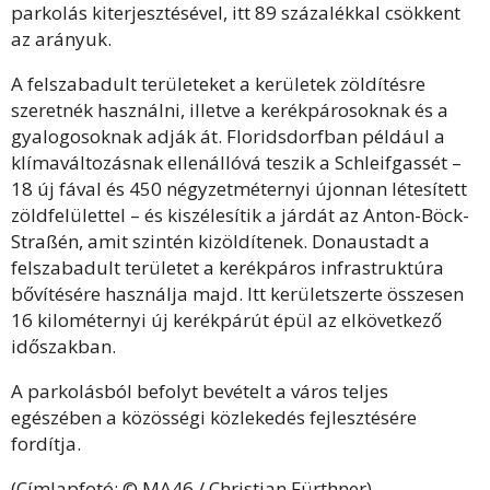
parkolás kiterjesztésével, itt 89 százalékkal csökkent
az arányuk.
A felszabadult területeket a kerületek zöldítésre
szeretnék használni, illetve a kerékpárosoknak és a
gyalogosoknak adják át. Floridsdorfban például a
klímaváltozásnak ellenállóvá teszik a Schleifgassét –
18 új fával és 450 négyzetméternyi újonnan létesített
zöldfelülettel – és kiszélesítik a járdát az Anton-Böck-
Straßén, amit szintén kizöldítenek. Donaustadt a
felszabadult területet a kerékpáros infrastruktúra
bővítésére használja majd. Itt kerületszerte összesen
16 kilométernyi új kerékpárút épül az elkövetkező
időszakban.
A parkolásból befolyt bevételt a város teljes
egészében a közösségi közlekedés fejlesztésére
fordítja.
(Címlapfotó: © MA46 / Christian Fürthner)