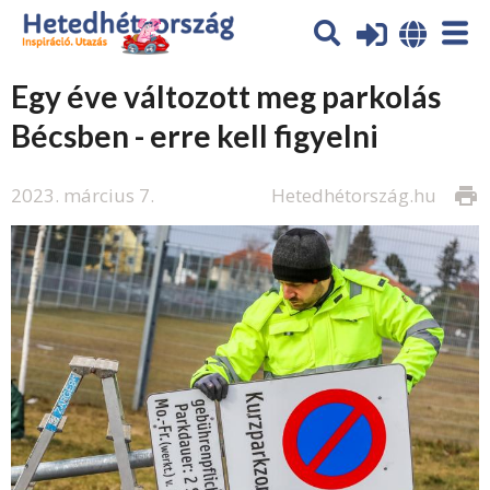
Egy éve változott meg parkolás
Bécsben - erre kell figyelni
2023. március 7.
Hetedhétország.hu
print