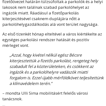
fizetőövezet határán túlzsúfoltak a parkolók és a helyi
lakosok nem találnak szabad parkolóhelyet az
ingázók miatt. Ráadásul a fizetőparkolás
kiterjesztésével csaknem duplájára nőtt a
parkolóhelygazdálkodás alá vont terület nagysága.
Az első tizenkét hónap elteltével a város kiértékelte az
egységes parkolási rendszer hatását és pozitív
mérleget vont.
„Azzal, hogy kivétel nélkül egész Bécsre
kiterjesztettük a fizetős parkolást, rengeteg hely
szabadult fel a közterületeken, és csökkent az
ingázók és a parkolóhelyre vadászók miatti
forgalom is. Ezzel újabb mérföldkövet teljesítettünk
a klímavédelem terén.”
– mondta Ulli Sima mobilitásért felelős városi
tanácsnok.