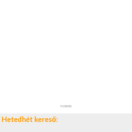
hirdetés
Hetedhét kereső: