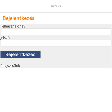
hirdetés
Bejelentkezés
Felhasználónév
Jelszó
Regisztrálok