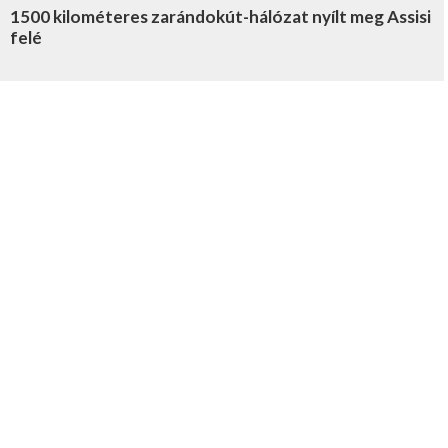
1500 kilométeres zarándokút-hálózat nyílt meg Assisi
felé