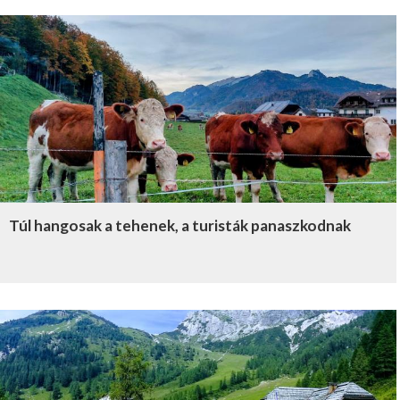
Túl hangosak a tehenek, a turisták panaszkodnak