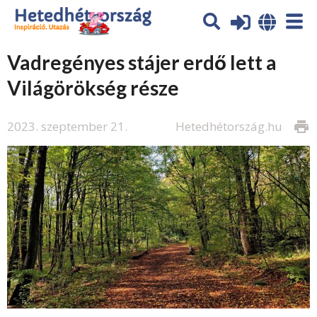
Vadregényes stájer erdő lett a
Világörökség része
2023. szeptember 21.
Hetedhétország.hu
print