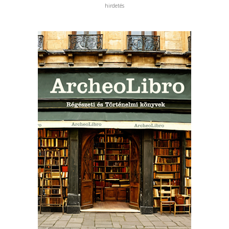
hirdetés