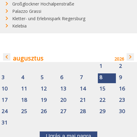
Großglockner Hochalpenstraße
Palazzo Grassi
Kletter- und Erlebnispark Riegersburg
Kelebia
navigate_before
navigate_next
augusztus
2026
1
2
3
4
5
6
7
8
9
10
11
12
13
14
15
16
17
18
19
20
21
22
23
24
25
26
27
28
29
30
31
Ugrás a mai napra