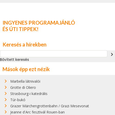
INGYENES PROGRAMAJÁNLÓ
ÉS ÚTI TIPPEK!
Keresés a hírekben
navigate_next
Bővített keresés
Mások épp ezt nézik
Marbella látnivalói
Grotte di Oliero
Strasbourg-i katedrális
Túr-bukó
Grazer Märchengrottenbahn / Grazi Mesevonat
Jeanne d'Arc fesztivál Rouen-ban