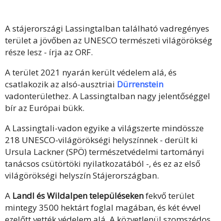
A stájerországi Lassingtalban található vadregényes
terület a jövőben az UNESCO természeti világörökség
része lesz - írja az ORF.
A terület 2021 nyarán került védelem alá, és
csatlakozik az alsó-ausztriai
Dürrenstein
vadonterülethez. A Lassingtalban nagy jelentőséggel
bír az Európai bükk.
A Lassingtali-vadon egyike a világszerte mindössze
218 UNESCO-világörökségi helyszínnek - derült ki
Ursula Lackner (SPÖ) természetvédelmi tartományi
tanácsos csütörtöki nyilatkozatából -, és ez az első
világörökségi helyszín Stájerországban.
A
Landl és Wildalpen településeken
fekvő terület
mintegy 3500 hektárt foglal magában, és két évvel
ezelőtt vették védelem alá. A közvetlenül szomszédos,