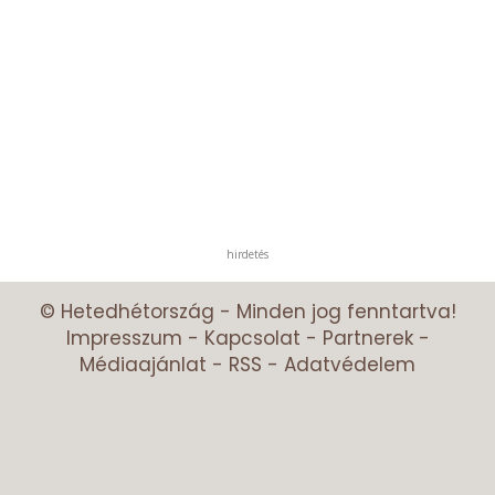
hirdetés
© Hetedhétország - Minden jog fenntartva!
Impresszum
-
Kapcsolat
-
Partnerek
-
Médiaajánlat
-
RSS
-
Adatvédelem