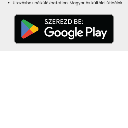
Utazáshoz nélkülözhetetlen: Magyar és külföldi úticélok