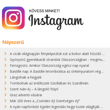
Népszerű
A cicák világnapján fényképeztük ezt a bokor alatt hűsölő cicát Kisorosziban
Gyönyörű gyerekbarát strandok Olaszországban - megmutatjuk a 15 legjobbat
Ferragosto: Amikor Olaszország egész nap nyaral
Bastille nap: A Bastille lerombolása az önkényuralom végét jelentette
Lángolnak a hegyek
Tombolnak az erdőtüzek Szicíliában és Szardínián
Szent Iván-éj – A lángoló folyó
Graz adventi vásárai
Már 200 éves a „Csendes éj! Szentséges éj!”
A nyári napforduló éjjelén legendás hegyi tüzek világítják meg Zugspitzét