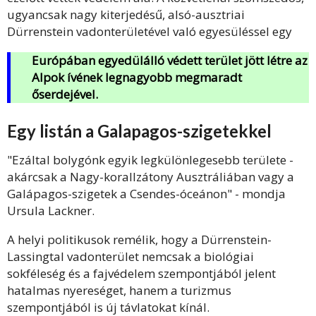
ugyancsak nagy kiterjedésű, alsó-ausztriai
Dürrenstein vadonterületével való egyesüléssel egy
Európában egyedülálló védett terület jött létre az
Alpok ívének legnagyobb megmaradt
őserdejével.
Egy listán a Galapagos-szigetekkel
"Ezáltal bolygónk egyik legkülönlegesebb területe -
akárcsak a Nagy-korallzátony Ausztráliában vagy a
Galápagos-szigetek a Csendes-óceánon" - mondja
Ursula Lackner.
A helyi politikusok remélik, hogy a Dürrenstein-
Lassingtal vadonterület nemcsak a biológiai
sokféleség és a fajvédelem szempontjából jelent
hatalmas nyereséget, hanem a turizmus
szempontjából is új távlatokat kínál.