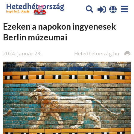
Ezeken a napokon ingyenesek
Berlin múzeumai
2024. január 23.
Hetedhétország.hu
print