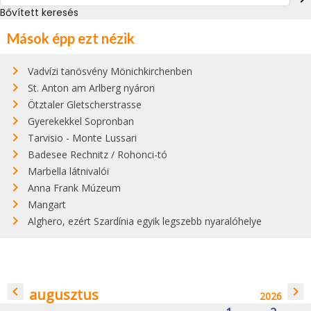
Bővített keresés
Mások épp ezt nézik
Vadvízi tanösvény Mönichkirchenben
St. Anton am Arlberg nyáron
Ötztaler Gletscherstrasse
Gyerekekkel Sopronban
Tarvisio - Monte Lussari
Badesee Rechnitz / Rohonci-tó
Marbella látnivalói
Anna Frank Múzeum
Mangart
Alghero, ezért Szardínia egyik legszebb nyaralóhelye
navigate_before
navigate_next
augusztus
2026