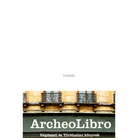
hirdetés