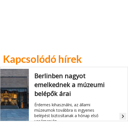
Kapcsolódó hírek
Berlinben nagyot
emelkednek a múzeumi
belépők árai
Érdemes kihasználni, az állami
múzeumok továbbra is ingyenes
belépést biztosítanak a hónap első
navigate_next
vasárnapján.