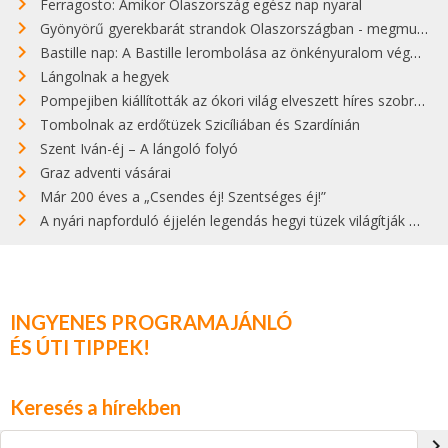
Ferragosto: Amikor Olaszország egész nap nyaral
Gyönyörű gyerekbarát strandok Olaszországban - megmutatjuk a 15 legjobbat
Bastille nap: A Bastille lerombolása az önkényuralom végét jelentette
Lángolnak a hegyek
Pompejiben kiállították az ókori világ elveszett híres szobrának másolatát
Tombolnak az erdőtüzek Szicíliában és Szardínián
Szent Iván-éj – A lángoló folyó
Graz adventi vásárai
Már 200 éves a „Csendes éj! Szentséges éj!”
A nyári napforduló éjjelén legendás hegyi tüzek világítják meg Zugspitzét
INGYENES PROGRAMAJÁNLÓ
ÉS ÚTI TIPPEK!
Keresés a hírekben
navigate_next