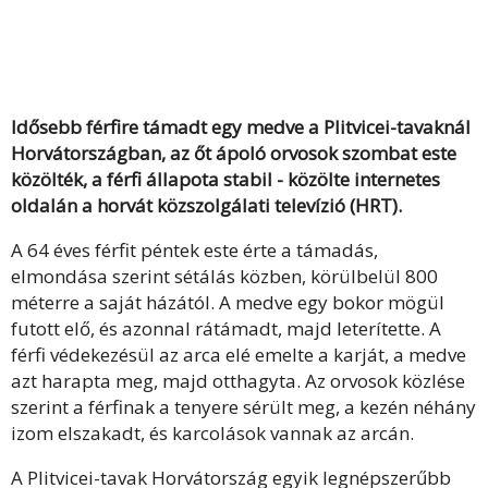
Idősebb férfire támadt egy medve a Plitvicei-tavaknál
Horvátországban, az őt ápoló orvosok szombat este
közölték, a férfi állapota stabil - közölte internetes
oldalán a horvát közszolgálati televízió (HRT).
A 64 éves férfit péntek este érte a támadás,
elmondása szerint sétálás közben, körülbelül 800
méterre a saját házától. A medve egy bokor mögül
futott elő, és azonnal rátámadt, majd leterítette. A
férfi védekezésül az arca elé emelte a karját, a medve
azt harapta meg, majd otthagyta. Az orvosok közlése
szerint a férfinak a tenyere sérült meg, a kezén néhány
izom elszakadt, és karcolások vannak az arcán.
A Plitvicei-tavak Horvátország egyik legnépszerűbb