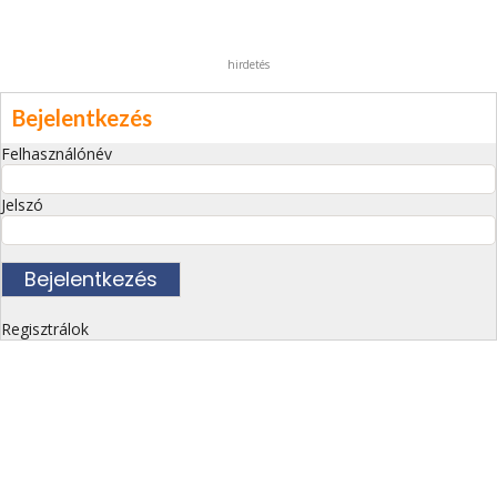
hirdetés
Bejelentkezés
Felhasználónév
Jelszó
Regisztrálok