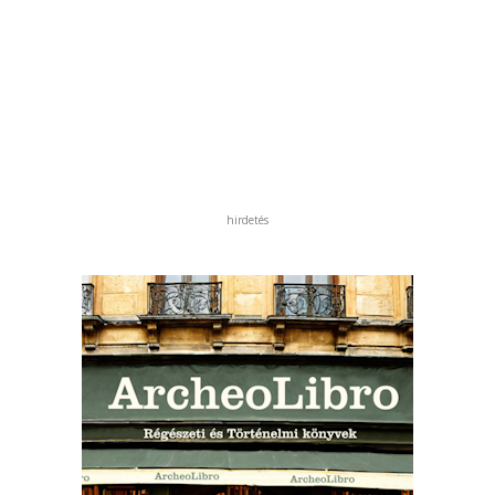
hirdetés