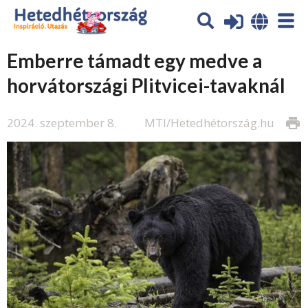
Emberre támadt egy medve a
horvátországi Plitvicei-tavaknál
2024. szeptember 8.
MTI/Hetedhétország.hu
print