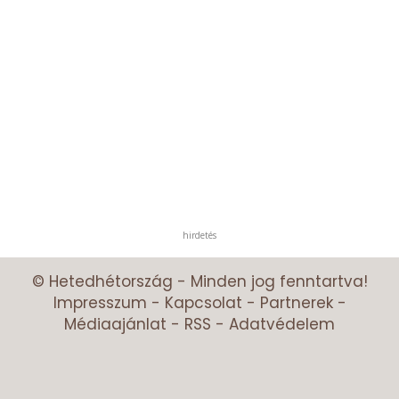
hirdetés
© Hetedhétország - Minden jog fenntartva!
Impresszum
-
Kapcsolat
-
Partnerek
-
Médiaajánlat
-
RSS
-
Adatvédelem