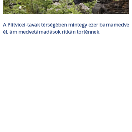
A Plitvicei-tavak térségében mintegy ezer barnamedve
él, ám medvetámadások ritkán történnek.