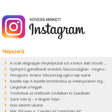
Népszerű
A cicák világnapján fényképeztük ezt a bokor alatt hűsölő cicát Kisorosziban
Gyönyörű gyerekbarát strandok Olaszországban - megmutatjuk a 15 legjobbat
Ferragosto: Amikor Olaszország egész nap nyaral
Bastille nap: A Bastille lerombolása az önkényuralom végét jelentette
Lángolnak a hegyek
Tombolnak az erdőtüzek Szicíliában és Szardínián
Szent Iván-éj – A lángoló folyó
Graz adventi vásárai
Már 200 éves a „Csendes éj! Szentséges éj!”