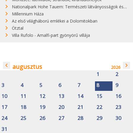
Nationalpark Hohe Tauern: Természeti látványosságok és kirándulástippek
Millennium Háza
Az első világháború emlékei a Dolomitokban
Ötztal
Villa Rufolo - Amalfi-part gyönyörű villája
navigate_before
navigate_next
augusztus
2026
1
2
3
4
5
6
7
8
9
10
11
12
13
14
15
16
17
18
19
20
21
22
23
24
25
26
27
28
29
30
31