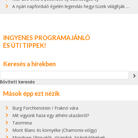
A nyári napforduló éjjelén legendás hegyi tüzek világítják meg Zugspitzét
INGYENES PROGRAMAJÁNLÓ
ÉS ÚTI TIPPEK!
Keresés a hírekben
navigate_next
Bővített keresés
Mások épp ezt nézik
Burg Forchtenstein / Fraknó vára
Mit vigyünk haza egy athéni utazásról?
Taormina
Mont Blanc és környéke (Chamonix-völgy)
Mondsee: látnivalók, strandok, kirándulóhelyek