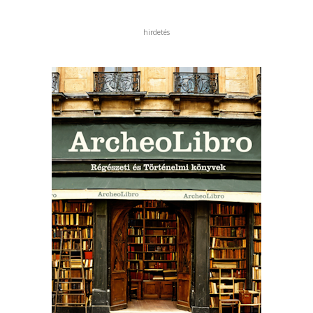
hirdetés