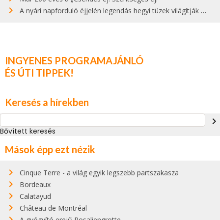
A nyári napforduló éjjelén legendás hegyi tüzek világítják meg Zugspitzét
INGYENES PROGRAMAJÁNLÓ
ÉS ÚTI TIPPEK!
Keresés a hírekben
navigate_next
Bővített keresés
Mások épp ezt nézik
Cinque Terre - a világ egyik legszebb partszakasza
Bordeaux
Calatayud
Château de Montréal
A gyógyító erejű Rosaliengrotte