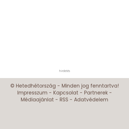
hirdetés
© Hetedhétország - Minden jog fenntartva!
Impresszum
-
Kapcsolat
-
Partnerek
-
Médiaajánlat
-
RSS
-
Adatvédelem