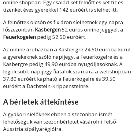
online shopban. Egy család két felnőtt és két tíz és
tizenkét éves gyerekkel 142 euróért is síelhet itt.
A felnőttek olcsón és fix áron síelhetnek egy napra
főszezonban
Kasbergen
52 eurós online jeggyel, a
Feuerkogelen
pedig 52,50 euróért.
Az online áruházban a Kasbergre 24,50 euróba kerül
a gyerekeknek szóló napijegy, a Feuerkogelre és a
Kasbergre pedig 49,90 euróba nyugdíjasoknak. A
legolcsóbb napijegy fiatalok számára a webshopban
37,80 euróért kapható a Feuerkogelre és 39,50
euróért a Dachstein-Krippensteinre.
A bérletek áttekintése
A gyakori síelőknek ebben a szezonban ismét
lehetőségük van szezonbérletet vásárolni Felső-
Ausztria sípályarégióira.