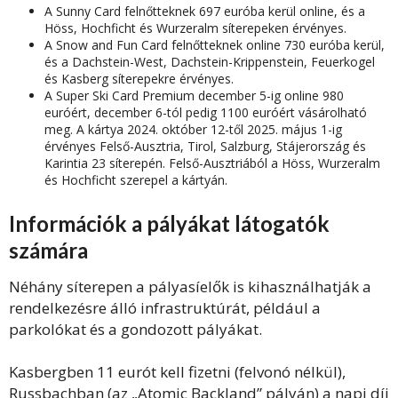
A Sunny Card felnőtteknek 697 euróba kerül online, és a
Höss, Hochficht és Wurzeralm síterepeken érvényes.
A Snow and Fun Card felnőtteknek online 730 euróba kerül,
és a Dachstein-West, Dachstein-Krippenstein, Feuerkogel
és Kasberg síterepekre érvényes.
A Super Ski Card Premium december 5-ig online 980
euróért, december 6-tól pedig 1100 euróért vásárolható
meg. A kártya 2024. október 12-től 2025. május 1-ig
érvényes Felső-Ausztria, Tirol, Salzburg, Stájerország és
Karintia 23 síterepén. Felső-Ausztriából a Höss, Wurzeralm
és Hochficht szerepel a kártyán.
Információk a pályákat látogatók
számára
Néhány síterepen a pályasíelők is kihasználhatják a
rendelkezésre álló infrastruktúrát, például a
parkolókat és a gondozott pályákat.
Kasbergben 11 eurót kell fizetni (felvonó nélkül),
Russbachban (az „Atomic Backland” pályán) a napi díj