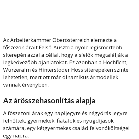
Az Arbeiterkammer Oberösterreich elemezte a
főszezon árait Felső-Ausztria nyolc legismertebb
síterepén azzal a céllal, hogy a síelők megtalálják a
legkedvezőbb ajánlatokat. Ez azonban a Hochficht,
Wurzeralm és Hinterstoder Höss síterepeken szinte
lehetetlen, mert ott már dinamikus ármodellek
vannak érvényben.
Az árösszehasonlítás alapja
A főszezoni árak egy napijegyre és négyórás jegyre
felnőttek, gyermekek, fiatalok és nyugdíjasok
számára, egy kétgyermekes család felvonóköltségei
egy napra.