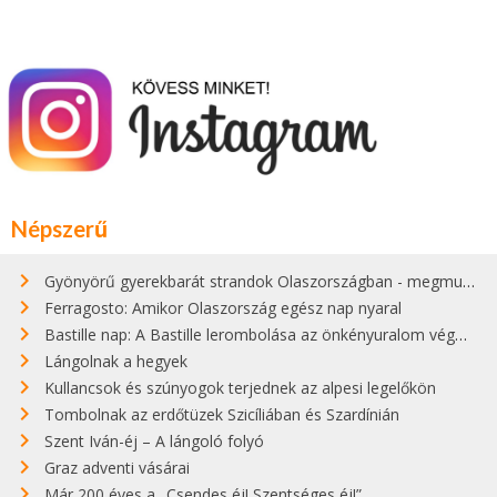
Népszerű
Gyönyörű gyerekbarát strandok Olaszországban - megmutatjuk a 15 legjobbat
Ferragosto: Amikor Olaszország egész nap nyaral
Bastille nap: A Bastille lerombolása az önkényuralom végét jelentette
Lángolnak a hegyek
Kullancsok és szúnyogok terjednek az alpesi legelőkön
Tombolnak az erdőtüzek Szicíliában és Szardínián
Szent Iván-éj – A lángoló folyó
Graz adventi vásárai
Már 200 éves a „Csendes éj! Szentséges éj!”