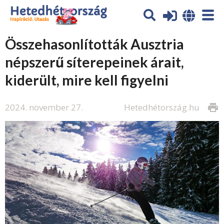
Összehasonlították Ausztria
népszerű síterepeinek árait,
kiderült, mire kell figyelni
2024. november 27.
Hetedhétország.hu
print