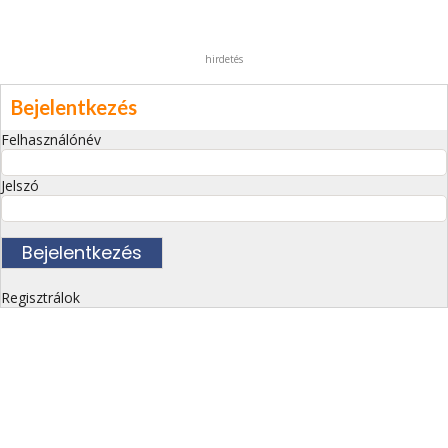
hirdetés
Bejelentkezés
Felhasználónév
Jelszó
Regisztrálok