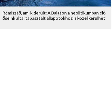
Rémisztő, ami kiderült: A Balaton a neolitikumban élő
őseink által tapasztalt állapotokhoz is közel kerülhet