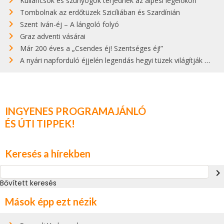
Kullancsok és szúnyogok terjednek az alpesi legelőkön
Tombolnak az erdőtüzek Szicíliában és Szardínián
Szent Iván-éj – A lángoló folyó
Graz adventi vásárai
Már 200 éves a „Csendes éj! Szentséges éj!”
A nyári napforduló éjjelén legendás hegyi tüzek világítják meg Zugspitzét
INGYENES PROGRAMAJÁNLÓ
ÉS ÚTI TIPPEK!
Keresés a hírekben
navigate_next
Bővített keresés
Mások épp ezt nézik