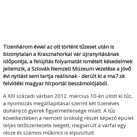
Tizenhárom évvel az ott történt tűzeset után is
bizonytalan a Krasznahorkai vár újranyitásának
időpontja, a felújítás folyamatát ismételt késedelmek
jellemzik, a Szlovák Nemzeti Múzeum vezetése a jövő
évi nyitást sem tartja reálisnak - derült ki a ma7.sk
felvidéki magyar hírportál
beszámolójából.
A XIII századi várban 2012. március 10-én ütött ki tűz,
a nyomozás megállapításai szerint két tizenéves
dohányzó gyerek figyelmetlensége miatt. A tűz
következtében a nemzeti örökség részét képező épület
teljes tetőszerkezete leégett, megsérült a várfal egy
része és számos műkincs is elpusztult.