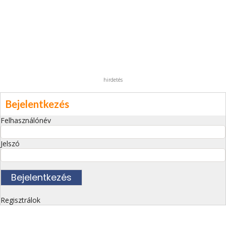
hirdetés
Bejelentkezés
Felhasználónév
Jelszó
Regisztrálok