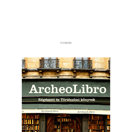
hirdetés