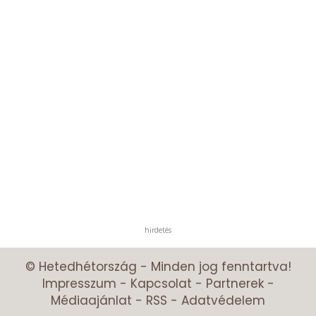
hirdetés
© Hetedhétország - Minden jog fenntartva!
Impresszum
-
Kapcsolat
-
Partnerek
-
Médiaajánlat
-
RSS
-
Adatvédelem