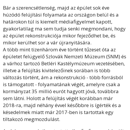
Bár a szerencsétlenség, majd az épület sok éve
húzódó felújítási folyamata az országon belül és a
határokon túl is kiemelt médiafigyelmet kapott,
gyakorlatilag ma sem tudja senki megmondani, hogy
az épület rekonstrukciója mikor fejeződhet be, és
mikor kerülhet sor a vár újranyitására.
A több mint tizenhárom éve történt tűzeset óta az
épületet felügyelő Szlovák Nemzeti Múzeum (SNM) és
a várhoz tartozó Betléri Kastélymúzeum vezetésében,
illetve a felújítás kivitelezőinek sorában is több
változás történt, ám a rekonstrukció - több forrásból
is támogatott - folyamatának végét, amelyre csak a
kormányzat 35 millió eurót hagyott jóvá, továbbra
sem látni. Holott a felújítás végét korábban már
2018-ra, majd néhány évvel későbbre is ígérték és a
késedelmek miatt már 2017-ben is tartottak egy
tiltakozó megmozdulást.