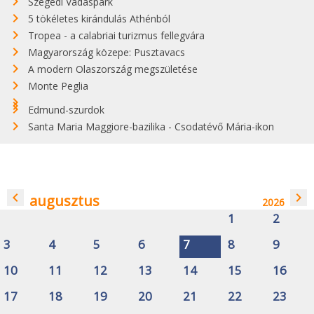
Szegedi Vadaspark
5 tökéletes kirándulás Athénból
Tropea - a calabriai turizmus fellegvára
Magyarország közepe: Pusztavacs
A modern Olaszország megszületése
Monte Peglia
Edmund-szurdok
Santa Maria Maggiore-bazilika - Csodatévő Mária-ikon
navigate_before
navigate_next
augusztus
2026
1
2
3
4
5
6
7
8
9
10
11
12
13
14
15
16
17
18
19
20
21
22
23