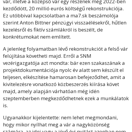
vár, illetve a középső vár egy részének még 2022-ben
kezdődött, 20 millió eurós költségű rekonstrukciója.
Ez utóbbival kapcsolatban a ma7.sk beszámolója
szerint Anton Bittner pénzügyi visszaélésekről, hűtlen
kezelésről és fiktív számlákról is beszélt, de
konkrétumokat nem említett.
A jelenleg folyamatban lévő rekonstrukciót a felső vár
felújítása követheti majd. Erről a SNM
vezérigazgatója azt mondta: bár ezen szakaszának a
projektdokumentációja nyolc év alatt sem készült el
teljesen, elkészítése hamarosan befejeződhet, amit a
kivitelezésre vonatkozó közbeszerzés kiírása követ
majd, amely alapján várhatóan még idén
szeptemberben megkezdődhetnek ezek a munkálatok
is.
Ugyanakkor kijelentette: nem lehet megmondani,
hogy mikor nyílhat meg a vár a nagyközönség
számára, az idei vagy a jövő évi nyitást azonban nem