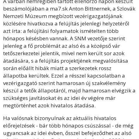
A várban nemrégiben tartott ellenőrző napon készült
beszámolójában a ma7.sk Anton Bittnernek, a Szlovák
Nemzeti Múzeum megbízott vezérigazgatójának
közlésére hivatkozva a felújítás jelenlegi helyzetéről
azt írta: a felújítási folyamatok ismételten több
hónapos késésben vannak. A SNM vezetője szerint
jelenleg a fő problémát az alsó és a középső vár
tetőszerkezetei jelentik, mivel nem került sor azok
átadására, s a felújítás projektjének megvalósítása
során előállt hibák miatt a szerkezetek rossz
állapotba kerültek. Ezzel a résszel kapcsolatban a
vezérigazgató szerint hamarosan új szakvélemény
készül a tetők állapotáról, majd hamarosan elvégzik a
szükséges javításokat és az idei év végére már
megtörténhet azok hivatalos átadása.
Ha valósnak bizonyulnak az aktuális hivatalos
előrejelzések - bár több hónapos csúszással - de még
ugyancsak az idei évben, ősszel befejeződhet az alsó