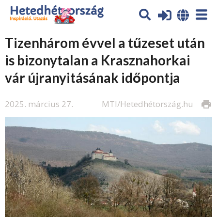
Tizenhárom évvel a tűzeset után
is bizonytalan a Krasznahorkai
vár újranyitásának időpontja
2025. március 27.
MTI/Hetedhétország.hu
print