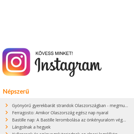
Népszerű
Gyönyörű gyerekbarát strandok Olaszországban - megmutatjuk a 15 legjobbat
Ferragosto: Amikor Olaszország egész nap nyaral
Bastille nap: A Bastille lerombolása az önkényuralom végét jelentette
Lángolnak a hegyek