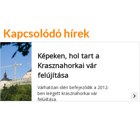
Kapcsolódó hírek
Képeken, hol tart a
Krasznahorkai vár
felújítása
Várhatóan idén befejeződik a 2012-
ben leégett krasznahorkai vár
navigate_next
felújítása.