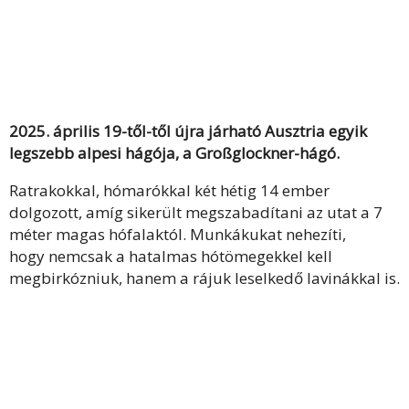
2025. április 19-től-től újra járható Ausztria egyik
legszebb alpesi hágója, a Großglockner-hágó.
Ratrakokkal, hómarókkal két hétig 14 ember
dolgozott, amíg sikerült megszabadítani az utat a 7
méter magas hófalaktól. Munkákukat nehezíti,
hogy nemcsak a hatalmas hótömegekkel kell
megbirkózniuk, hanem a rájuk leselkedő lavinákkal is.