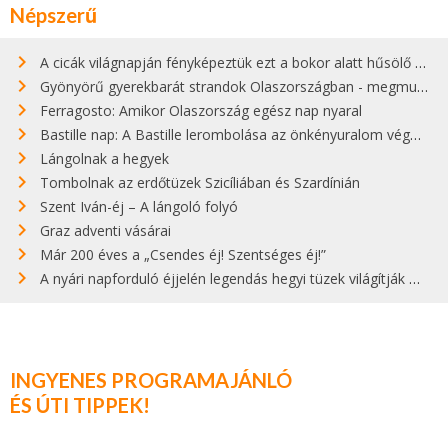
Népszerű
A cicák világnapján fényképeztük ezt a bokor alatt hűsölő cicát Kisorosziban
Gyönyörű gyerekbarát strandok Olaszországban - megmutatjuk a 15 legjobbat
Ferragosto: Amikor Olaszország egész nap nyaral
Bastille nap: A Bastille lerombolása az önkényuralom végét jelentette
Lángolnak a hegyek
Tombolnak az erdőtüzek Szicíliában és Szardínián
Szent Iván-éj – A lángoló folyó
Graz adventi vásárai
Már 200 éves a „Csendes éj! Szentséges éj!”
A nyári napforduló éjjelén legendás hegyi tüzek világítják meg Zugspitzét
INGYENES PROGRAMAJÁNLÓ
ÉS ÚTI TIPPEK!