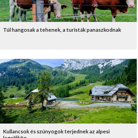
Túl hangosak a tehenek, a turisták panaszkodnak
Kullancsok és szúnyogok terjednek az alpesi
legelőkön