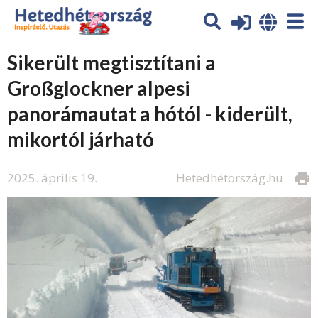
Sikerült megtisztítani a
Großglockner alpesi
panorámautat a hótól - kiderült,
mikortól járható
2025. április 19.
Hetedhétország.hu
print