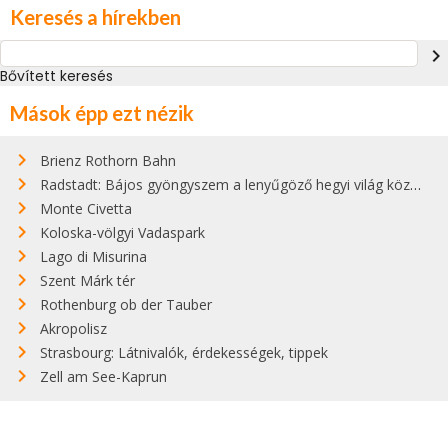
Keresés a hírekben
navigate_next
Bővített keresés
Mások épp ezt nézik
Brienz Rothorn Bahn
Radstadt: Bájos gyöngyszem a lenyűgöző hegyi világ közepén
Monte Civetta
Koloska-völgyi Vadaspark
Lago di Misurina
Szent Márk tér
Rothenburg ob der Tauber
Akropolisz
Strasbourg: Látnivalók, érdekességek, tippek
Zell am See-Kaprun