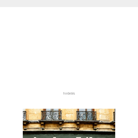
hirdetés