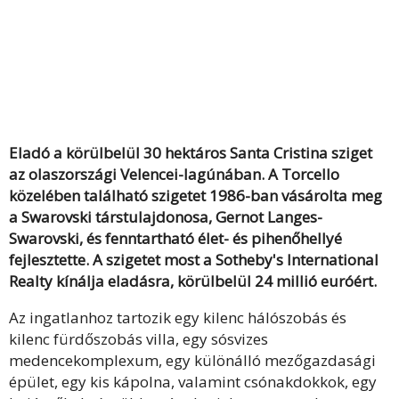
Eladó a körülbelül 30 hektáros Santa Cristina sziget
az olaszországi Velencei-lagúnában. A Torcello
közelében található szigetet 1986-ban vásárolta meg
a Swarovski társtulajdonosa, Gernot Langes-
Swarovski, és fenntartható élet- és pihenőhellyé
fejlesztette. A szigetet most a Sotheby's International
Realty kínálja eladásra, körülbelül 24 millió euróért.
Az ingatlanhoz tartozik egy kilenc hálószobás és
kilenc fürdőszobás villa, egy sósvizes
medencekomplexum, egy különálló mezőgazdasági
épület, egy kis kápolna, valamint csónakdokkok, egy