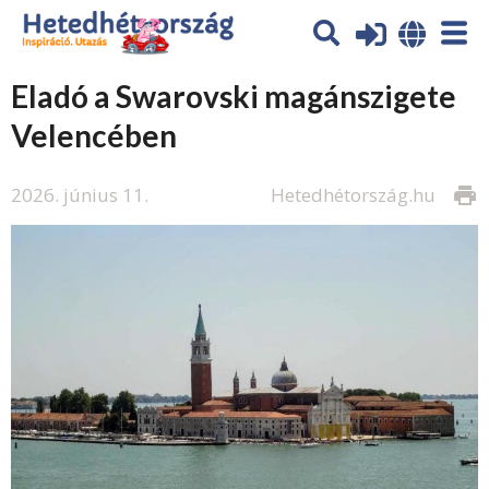
Eladó a Swarovski magánszigete
Velencében
2026. június 11.
Hetedhétország.hu
print