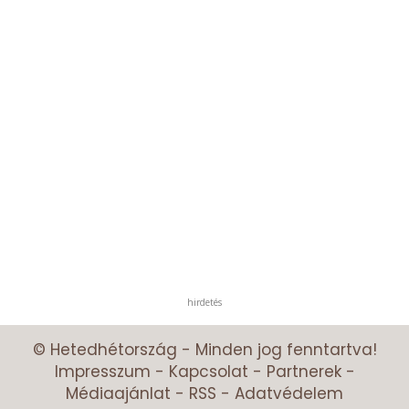
hirdetés
© Hetedhétország - Minden jog fenntartva!
Impresszum
-
Kapcsolat
-
Partnerek
-
Médiaajánlat
-
RSS
-
Adatvédelem