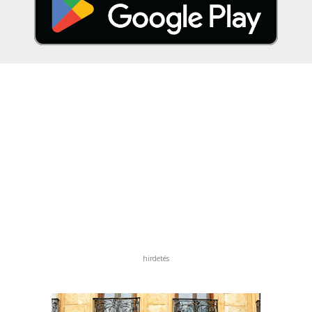
hirdetés