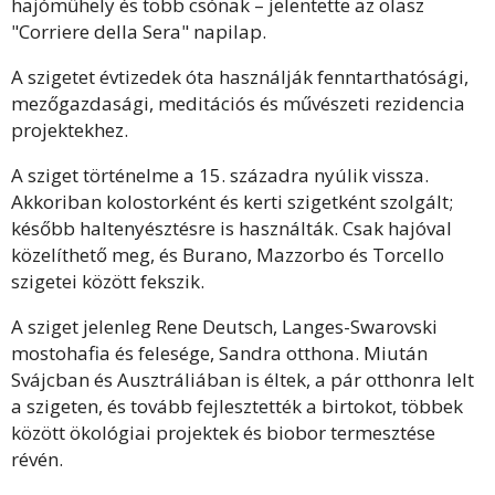
hajóműhely és több csónak – jelentette az olasz
"Corriere della Sera" napilap.
A szigetet évtizedek óta használják fenntarthatósági,
mezőgazdasági, meditációs és művészeti rezidencia
projektekhez.
A sziget történelme a 15. századra nyúlik vissza.
Akkoriban kolostorként és kerti szigetként szolgált;
később haltenyésztésre is használták. Csak hajóval
közelíthető meg, és Burano, Mazzorbo és Torcello
szigetei között fekszik.
A sziget jelenleg Rene Deutsch, Langes-Swarovski
mostohafia és felesége, Sandra otthona. Miután
Svájcban és Ausztráliában is éltek, a pár otthonra lelt
a szigeten, és tovább fejlesztették a birtokot, többek
között ökológiai projektek és biobor termesztése
révén.