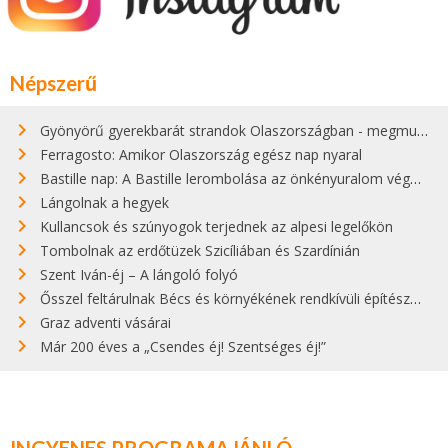
Népszerű
Gyönyörű gyerekbarát strandok Olaszországban - megmutatjuk a 15 legjobbat
Ferragosto: Amikor Olaszország egész nap nyaral
Bastille nap: A Bastille lerombolása az önkényuralom végét jelentette
Lángolnak a hegyek
Kullancsok és szúnyogok terjednek az alpesi legelőkön
Tombolnak az erdőtüzek Szicíliában és Szardínián
Szent Iván-éj – A lángoló folyó
Ősszel feltárulnak Bécs és környékének rendkívüli építészeti kincsei
Graz adventi vásárai
Már 200 éves a „Csendes éj! Szentséges éj!”