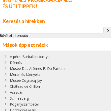
INGYENES PROGRAMAJÁNLÓ
ÉS ÚTI TIPPEK!
Keresés a hírekben
navigate_next
Bővített keresés
Mások épp ezt nézik
A pécsi Barbakán-bástya
Dömös
Musée Des Arômes Et Du Parfum
Meran és környéke
Musée Cognacq-Jay
Château de Chillon
Asszuán
Schneeberg
Pogányszentpéter
Hochkönig régió