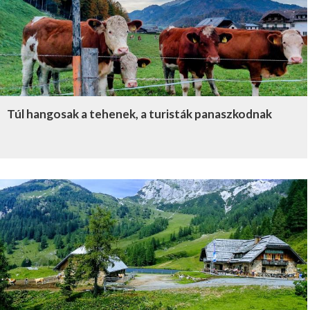
Túl hangosak a tehenek, a turisták panaszkodnak