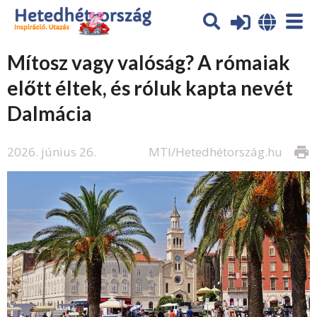
Mítosz vagy valóság? A rómaiak
előtt éltek, és róluk kapta nevét
Dalmácia
2026. június 26.
MTI/Hetedhétország.hu
print