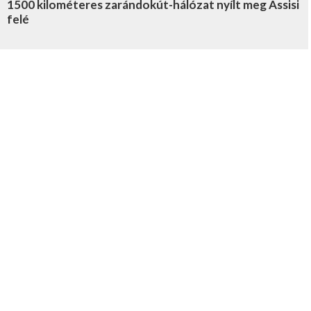
1500 kilométeres zarándokút-hálózat nyílt meg Assisi
felé