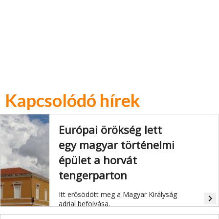
Kapcsolódó hírek
Európai örökség lett
egy magyar történelmi
épület a horvát
tengerparton
Itt erősödött meg a Magyar Királyság
navigate_next
adriai befolyása.