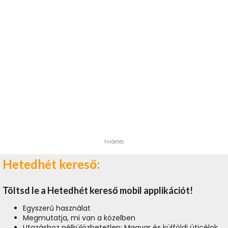
hirdetés
Hetedhét kereső:
Töltsd le a Hetedhét kereső mobil applikációt!
Egyszerű használat
Megmutatja, mi van a közelben
Utazáshoz nélkülözhetetlen: Magyar és külföldi úticélok