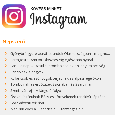
Népszerű
Gyönyörű gyerekbarát strandok Olaszországban - megmutatjuk a 15 legjobbat
Ferragosto: Amikor Olaszország egész nap nyaral
Bastille nap: A Bastille lerombolása az önkényuralom végét jelentette
Lángolnak a hegyek
Kullancsok és szúnyogok terjednek az alpesi legelőkön
Tombolnak az erdőtüzek Szicíliában és Szardínián
Szent Iván-éj – A lángoló folyó
Ősszel feltárulnak Bécs és környékének rendkívüli építészeti kincsei
Graz adventi vásárai
Már 200 éves a „Csendes éj! Szentséges éj!”