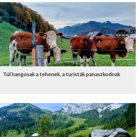
Túl hangosak a tehenek, a turisták panaszkodnak