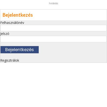
hirdetés
Bejelentkezés
Felhasználónév
Jelszó
Regisztrálok