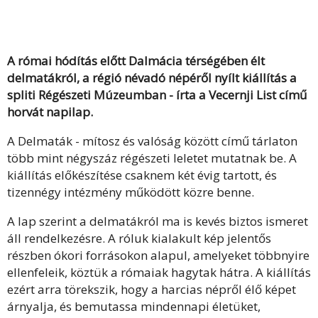
A római hódítás előtt Dalmácia térségében élt
delmatákról, a régió névadó népéről nyílt kiállítás a
spliti Régészeti Múzeumban - írta a Vecernji List című
horvát napilap.
A Delmaták - mítosz és valóság között című tárlaton
több mint négyszáz régészeti leletet mutatnak be. A
kiállítás előkészítése csaknem két évig tartott, és
tizennégy intézmény működött közre benne.
A lap szerint a delmatákról ma is kevés biztos ismeret
áll rendelkezésre. A róluk kialakult kép jelentős
részben ókori forrásokon alapul, amelyeket többnyire
ellenfeleik, köztük a rómaiak hagytak hátra. A kiállítás
ezért arra törekszik, hogy a harcias népről élő képet
árnyalja, és bemutassa mindennapi életüket,