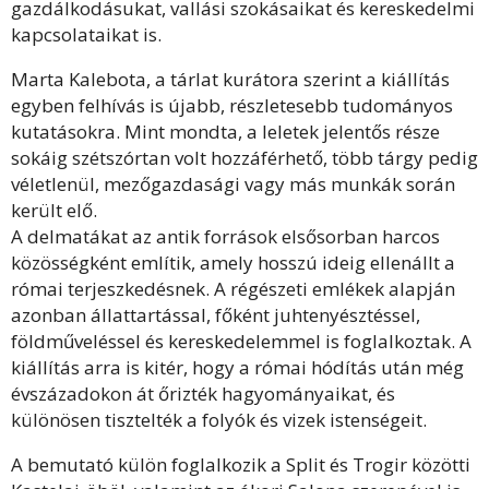
gazdálkodásukat, vallási szokásaikat és kereskedelmi
kapcsolataikat is.
Marta Kalebota, a tárlat kurátora szerint a kiállítás
egyben felhívás is újabb, részletesebb tudományos
kutatásokra. Mint mondta, a leletek jelentős része
sokáig szétszórtan volt hozzáférhető, több tárgy pedig
véletlenül, mezőgazdasági vagy más munkák során
került elő.
A delmatákat az antik források elsősorban harcos
közösségként említik, amely hosszú ideig ellenállt a
római terjeszkedésnek. A régészeti emlékek alapján
azonban állattartással, főként juhtenyésztéssel,
földműveléssel és kereskedelemmel is foglalkoztak. A
kiállítás arra is kitér, hogy a római hódítás után még
évszázadokon át őrizték hagyományaikat, és
különösen tisztelték a folyók és vizek istenségeit.
A bemutató külön foglalkozik a Split és Trogir közötti