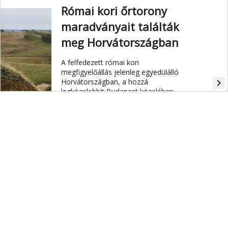
Római kori őrtorony
maradványait találták
meg Horvátországban
A felfedezett római kori
megfigyelőállás jelenleg egyedülálló
Horvátországban, a hozzá
navigate_next
legközelebbit Budapest közelében
találták meg.