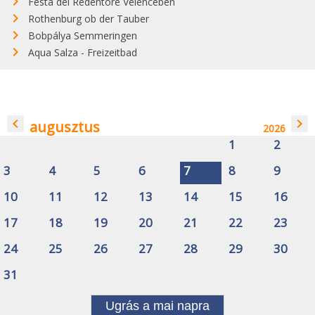
Festa del Redentore Velencében
Rothenburg ob der Tauber
Bobpálya Semmeringen
Aqua Salza - Freizeitbad
navigate_before
navigate_next
augusztus
2026
1
2
3
4
5
6
7
8
9
10
11
12
13
14
15
16
17
18
19
20
21
22
23
24
25
26
27
28
29
30
31
Ugrás a mai napra