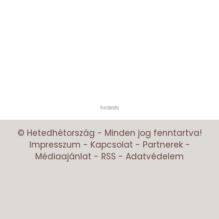
hirdetés
© Hetedhétország - Minden jog fenntartva!
Impresszum
-
Kapcsolat
-
Partnerek
-
Médiaajánlat
-
RSS
-
Adatvédelem