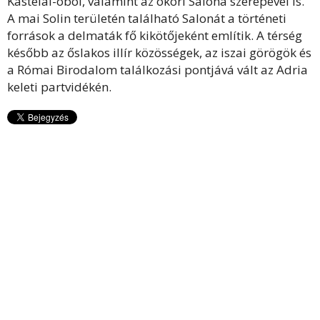
Kastelai-öböl, valamint az ókori Salona szerepével is.
A mai Solin területén található Salonát a történeti
források a delmaták fő kikötőjeként említik. A térség
később az őslakos illír közösségek, az iszai görögök és
a Római Birodalom találkozási pontjává vált az Adria
keleti partvidékén.