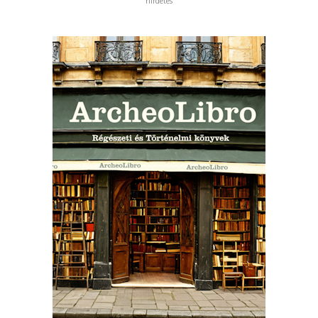
hirdetés