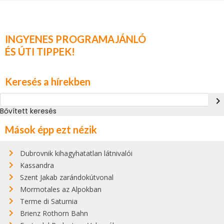
INGYENES PROGRAMAJÁNLÓ
ÉS ÚTI TIPPEK!
Keresés a hírekben
navigate_next
Bővített keresés
Mások épp ezt nézik
Dubrovnik kihagyhatatlan látnivalói
Kassandra
Szent Jakab zarándokútvonal
Mormotales az Alpokban
Terme di Saturnia
Brienz Rothorn Bahn