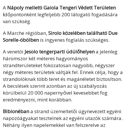
A
Nápoly melletti Gaiola Tengeri Védett Területen
i
dőpontonként legfeljebb 200 látogató fogadására
van szükség.
A Marche régióban,
Sirolo közelében található Due
Sorelle-öbölben
is ingyenes foglalás szükséges.
A venetói
Jesolo tengerparti üdülőhelyen
a jelenleg
háromszor két méteres hagyományos
strandterületeket fokozatosan nagyobb, négyszer
négy méteres területek váltják fel. Ennek célja, hogy a
strandolóknak több teret és magánéletet biztosítson.
A becslések szerint azonban az új szabályozás
körülbelül 20 000 napernyővel kevesebbet fog
eredményezni, mint korábban.
Bibionéban
a strand üzemeltetői úgynevezett egyéni
napozóágyakat tesztelnek az egyéni utazók számára.
Néhány ilyen napelemekkel van felszerelve az