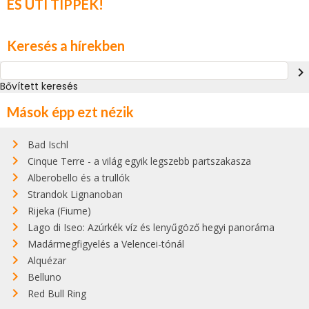
ÉS ÚTI TIPPEK!
Keresés a hírekben
navigate_next
Bővített keresés
Mások épp ezt nézik
Bad Ischl
Cinque Terre - a világ egyik legszebb partszakasza
Alberobello és a trullók
Strandok Lignanoban
Rijeka (Fiume)
Lago di Iseo: Azúrkék víz és lenyűgöző hegyi panoráma
Madármegfigyelés a Velencei-tónál
Alquézar
Belluno
Red Bull Ring