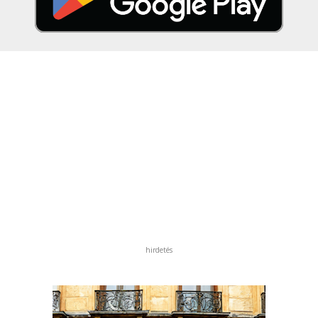
hirdetés