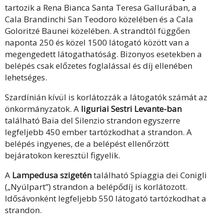
tartozik a Rena Bianca Santa Teresa Gallurában, a
Cala Brandinchi San Teodoro közelében és a Cala
Goloritzé Baunei közelében. A strandtól függően
naponta 250 és közel 1500 látogató között van a
megengedett látogathatóság. Bizonyos esetekben a
belépés csak előzetes foglalással és díj ellenében
lehetséges.
Szardínián kívül is korlátozzák a látogatók számát az
önkormányzatok. A
liguriai Sestri Levante-ban
található Baia del Silenzio strandon egyszerre
legfeljebb 450 ember tartózkodhat a strandon. A
belépés ingyenes, de a belépést ellenőrzött
bejáratokon keresztül figyelik.
A
Lampedusa szigetén
található Spiaggia dei Conigli
(„Nyúlpart”) strandon a belépődíj is korlátozott.
Idősávonként legfeljebb 550 látogató tartózkodhat a
strandon.