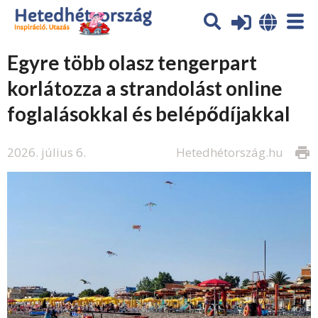
Egyre több olasz tengerpart
korlátozza a strandolást online
foglalásokkal és belépődíjakkal
2026. július 6.
Hetedhétország.hu
print