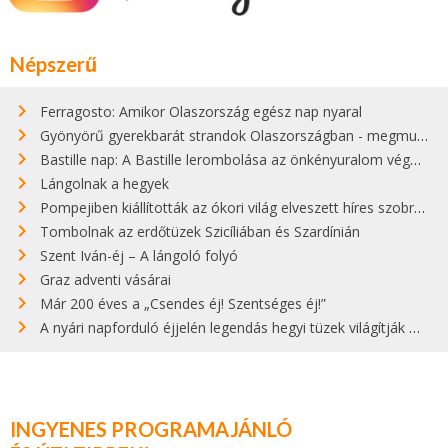
Népszerű
Ferragosto: Amikor Olaszország egész nap nyaral
Gyönyörű gyerekbarát strandok Olaszországban - megmutatjuk a 15 legjobbat
Bastille nap: A Bastille lerombolása az önkényuralom végét jelentette
Lángolnak a hegyek
Pompejiben kiállították az ókori világ elveszett híres szobrának másolatát
Tombolnak az erdőtüzek Szicíliában és Szardínián
Szent Iván-éj – A lángoló folyó
Graz adventi vásárai
Már 200 éves a „Csendes éj! Szentséges éj!”
A nyári napforduló éjjelén legendás hegyi tüzek világítják meg Zugspitzét
INGYENES PROGRAMAJÁNLÓ