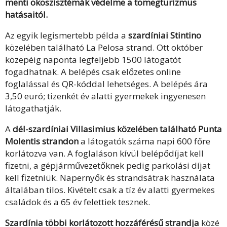
menti ökoszisztémák védelme a tömegturizmus
hatásaitól.
Az egyik legismertebb példa a
szardíniai Stintino
közelében található La Pelosa strand. Ott október
közepéig naponta legfeljebb 1500 látogatót
fogadhatnak. A belépés csak előzetes online
foglalással és QR-kóddal lehetséges. A belépés ára
3,50 euró; tizenkét év alatti gyermekek ingyenesen
látogathatják.
A
dél-szardíniai Villasimius közelében található Punta
Molentis strandon
a látogatók száma napi 600 főre
korlátozva van. A foglaláson kívül belépődíjat kell
fizetni, a gépjárművezetőknek pedig parkolási díjat
kell fizetniük. Napernyők és strandsátrak használata
általában tilos. Kivételt csak a tíz év alatti gyermekes
családok és a 65 év felettiek tesznek.
Szardínia többi korlátozott hozzáférésű strandja
közé