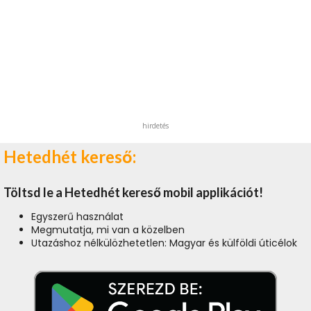
hirdetés
Hetedhét kereső:
Töltsd le a Hetedhét kereső mobil applikációt!
Egyszerű használat
Megmutatja, mi van a közelben
Utazáshoz nélkülözhetetlen: Magyar és külföldi úticélok