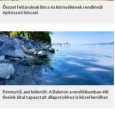
Ősszel feltárulnak Bécs és környékének rendkívüli
építészeti kincsei
Rémisztő, ami kiderült: A Balaton a neolitikumban élő
őseink által tapasztalt állapotokhoz is közel kerülhet