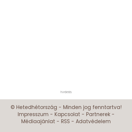
hirdetés
© Hetedhétország - Minden jog fenntartva!
Impresszum
-
Kapcsolat
-
Partnerek
-
Médiaajánlat
-
RSS
-
Adatvédelem