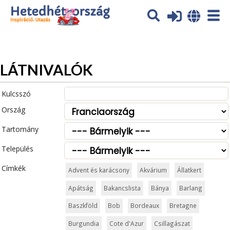
Az oldal sütiket (cookies) használ. További tájékoztatás itt:
Adatvédelmi tájékoztató
Ok
LÁTNIVALÓK
Kulcsszó
Ország
Tartomány
Település
Címkék
Advent és karácsony
Akvárium
Állatkert
Apátság
Bakancslista
Bánya
Barlang
Baszkföld
Bob
Bordeaux
Bretagne
Burgundia
Cote d'Azur
Csillagászat