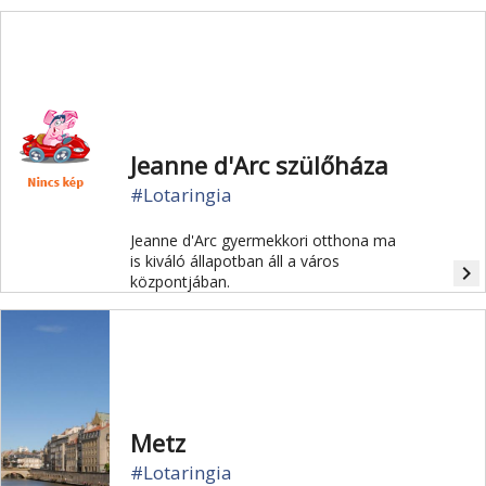
megtekinteni.
Jeanne d'Arc szülőháza
#Lotaringia
Jeanne d'Arc gyermekkori otthona ma
is kiváló állapotban áll a város
navigate_next
központjában.
Metz
#Lotaringia