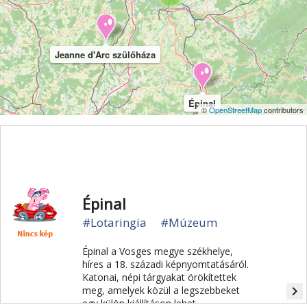
Szabadidőpark
Sziget
Szirt és fok
Szurdok
Tavak
Templom és kolostor
Tengerpart
Jeanne d'Arc szülőháza
Természet
Természeti park
Toulouse
Túra
Üdülési kártya
Vár és kastély
Városkalauzok
Épinal
©
OpenStreetMap
contributors
Városnézés
Vidámpark
Világörökség
Vízipark
Épinal
#Lotaringia
#Múzeum
Épinal a Vosges megye székhelye,
híres a 18. századi képnyomtatásáról.
Katonai, népi tárgyakat örökítettek
navigate_next
meg, amelyek közül a legszebbeket
egy külön kiállításon lehet