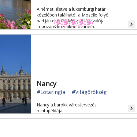
A német, illetve a luxemburgi határ
közelében található, a Moselle folyó
partján elterülő Metz fő látnivalója
navigate_next
impozáns középkori óvárosa.
Nancy
#Lotaringia
#Világörökség
Nancy a barokk várostervezés
navigate_next
mintapéldája.