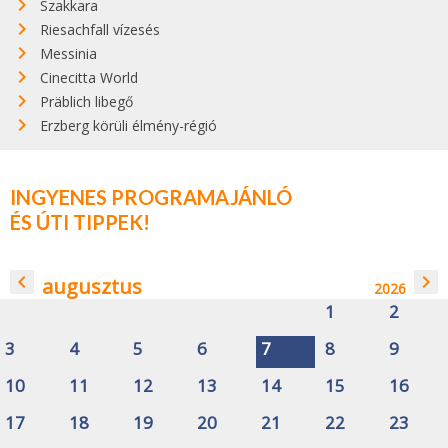
Szakkara
Riesachfall vízesés
Messinia
Cinecitta World
Präblich libegő
Erzberg körüli élmény-régió
INGYENES PROGRAMAJÁNLÓ
ÉS ÚTI TIPPEK!
navigate_before
navigate_next
augusztus
2026
1
2
3
4
5
6
7
8
9
10
11
12
13
14
15
16
17
18
19
20
21
22
23