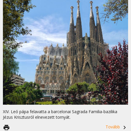
XIV. Leó pápa felavatta a barcelonai Sagrada Familia-bazilika
Jézus Krisztusról elnevezett tornyát.
print
Tovább
navigate_next