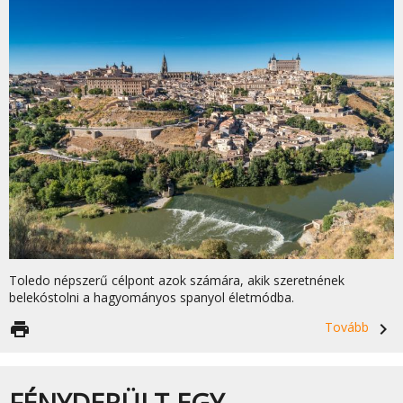
Toledo népszerű célpont azok számára, akik szeretnének
belekóstolni a hagyományos spanyol életmódba.
print
Tovább
navigate_next
FÉNYDERÜLT EGY