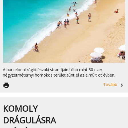
A barcelonai régió északi strandjain több mint 30 ezer
négyzetméternyi homokos terület tűnt el az elmúlt öt évben.
print
Tovább
navigate_next
KOMOLY
DRÁGULÁSRA