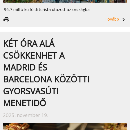
96,7 millió külföldi turista utazott az országba.
print
Tovább
navigate_next
KÉT ÓRA ALÁ
CSÖKKENHET A
MADRID ÉS
BARCELONA KÖZÖTTI
GYORSVASÚTI
MENETIDŐ
2025. november 19.