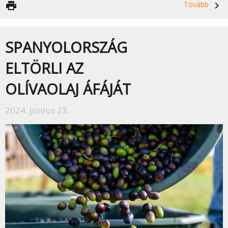
print
Tovább
navigate_next
SPANYOLORSZÁG
ELTÖRLI AZ
OLÍVAOLAJ ÁFÁJÁT
2024. június 23.