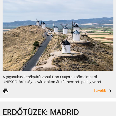
A gigantikus kerékpárútvonal Don Quijote szélmalmaitól
UNESCO-örökséges városokon át két nemzeti parkig vezet.
print
Tovább
navigate_next
ERDŐTÜZEK: MADRID