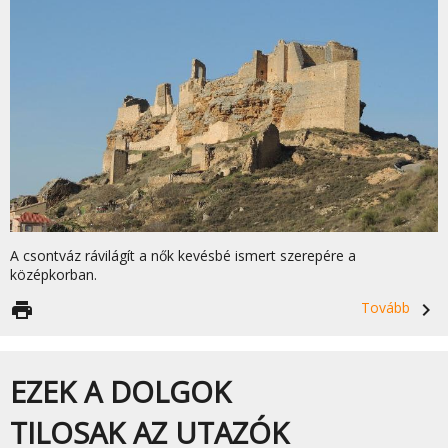
A csontváz rávilágít a nők kevésbé ismert szerepére a
középkorban.
print
Tovább
navigate_next
EZEK A DOLGOK
TILOSAK AZ UTAZÓK