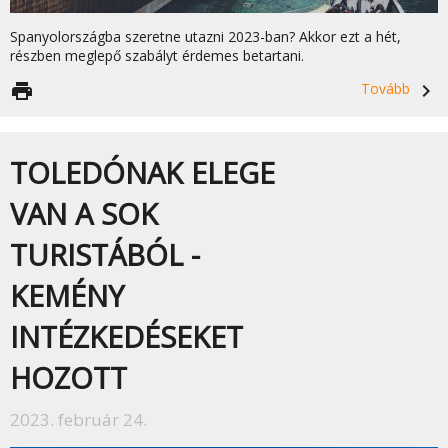
Spanyolországba szeretne utazni 2023-ban? Akkor ezt a hét,
részben meglepő szabályt érdemes betartani.
print
Tovább
navigate_next
TOLEDÓNAK ELEGE
VAN A SOK
TURISTÁBÓL -
KEMÉNY
INTÉZKEDÉSEKET
HOZOTT
2023. február 24.