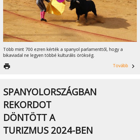
Több mint 700 ezren kérték a spanyol parlamenttől, hogy a
bikaviadal ne legyen többé kulturális örökség.
print
Tovább
navigate_next
SPANYOLORSZÁGBAN
REKORDOT
DÖNTÖTT A
TURIZMUS 2024-BEN