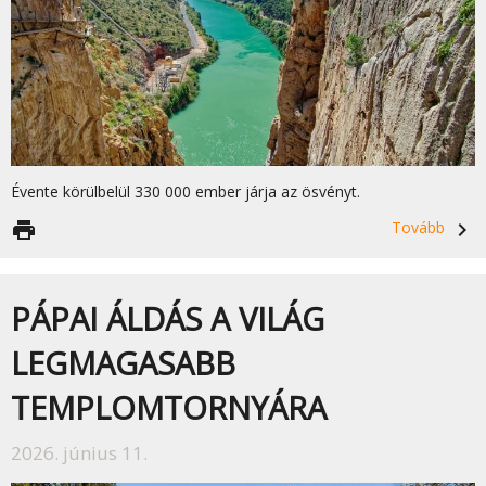
Évente körülbelül 330 000 ember járja az ösvényt.
print
Tovább
navigate_next
PÁPAI ÁLDÁS A VILÁG
LEGMAGASABB
TEMPLOMTORNYÁRA
2026. június 11.