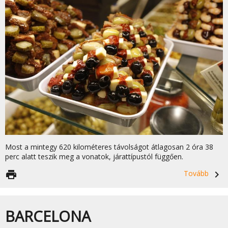
Most a mintegy 620 kilométeres távolságot átlagosan 2 óra 38
perc alatt teszik meg a vonatok, járattípustól függően.
print
Tovább
navigate_next
BARCELONA