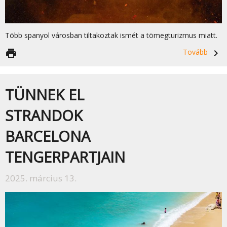
Több spanyol városban tiltakoztak ismét a tömegturizmus miatt.
print
Tovább
navigate_next
TÜNNEK EL
STRANDOK
BARCELONA
TENGERPARTJAIN
2025. március 13.