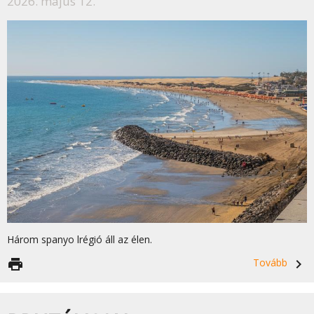
2026. május 12.
Három spanyo lrégió áll az élen.
print
Tovább
navigate_next