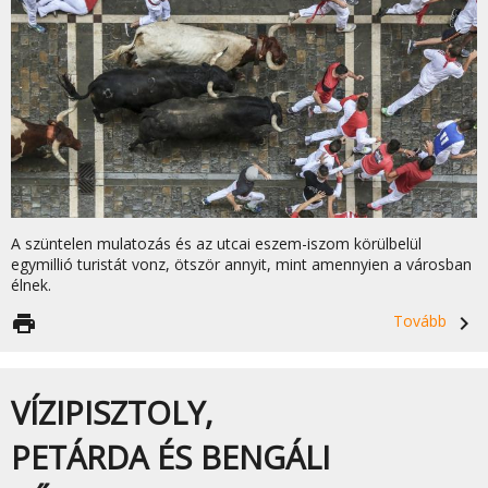
A szüntelen mulatozás és az utcai eszem-iszom körülbelül
egymillió turistát vonz, ötször annyit, mint amennyien a városban
élnek.
print
Tovább
navigate_next
VÍZIPISZTOLY,
PETÁRDA ÉS BENGÁLI