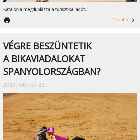
Katalónia megduplázza a turisztikai adót.
print
Tovább
navigate_next
VÉGRE BESZÜNTETIK
A BIKAVIADALOKAT
SPANYOLORSZÁGBAN?
2025. február 22.