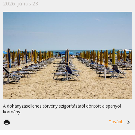
2026. július 23.
A dohányzásellenes törvény szigorításáról döntött a spanyol
kormány.
print
Tovább
navigate_next