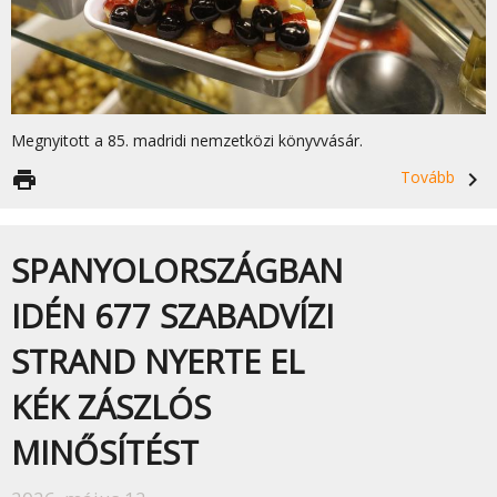
Megnyitott a 85. madridi nemzetközi könyvvásár.
print
Tovább
navigate_next
SPANYOLORSZÁGBAN
IDÉN 677 SZABADVÍZI
STRAND NYERTE EL
KÉK ZÁSZLÓS
MINŐSÍTÉST