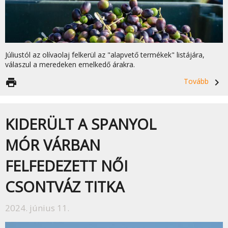
Júliustól az olívaolaj felkerül az "alapvető termékek" listájára,
válaszul a meredeken emelkedő árakra.
print
Tovább
navigate_next
KIDERÜLT A SPANYOL
MÓR VÁRBAN
FELFEDEZETT NŐI
CSONTVÁZ TITKA
2024. június 11.