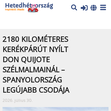
Az oldal sütiket (cookies) használ. További tájékoztatás itt:
Adatvédelmi tájékoztató
Ok
2180 KILOMÉTERES
KERÉKPÁRÚT NYÍLT
DON QUIJOTE
SZÉLMALMAINÁL –
SPANYOLORSZÁG
LEGÚJABB CSODÁJA
2026. július 30.