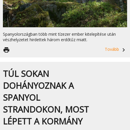
Spanyolországban több mint tízezer ember kitelepítése után
vészhelyzetet hirdettek három erdőtűz miatt.
print
Tovább
navigate_next
TÚL SOKAN
DOHÁNYOZNAK A
SPANYOL
STRANDOKON, MOST
LÉPETT A KORMÁNY