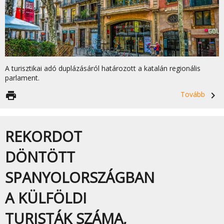
A turisztikai adó duplázásáról határozott a katalán regionális
parlament.
print
Tovább
navigate_next
REKORDOT
DÖNTÖTT
SPANYOLORSZÁGBAN
A KÜLFÖLDI
TURISTÁK SZÁMA,