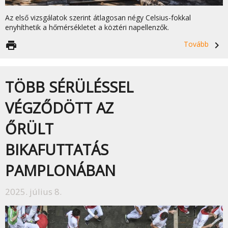
Az első vizsgálatok szerint átlagosan négy Celsius-fokkal
enyhíthetik a hőmérsékletet a köztéri napellenzők.
print
Tovább
navigate_next
TÖBB SÉRÜLÉSSEL
VÉGZŐDÖTT AZ
ŐRÜLT
BIKAFUTTATÁS
PAMPLONÁBAN
2025. július 8.