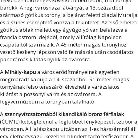
1590-ben földrengés következtében ledőlt, mai tornya
barokk. A régi városháza látványát a 13. századból
származó gótikus torony, a bejárat feletti diadalív uralja
és a színes cseréptető vonzza a tekintetet. Az első emeleti
gótikus ablak mellett egy ágyúgolyó van befalazva a
francia ostrom idejéből, amely állítólag Napóleon
csapataitól származik. A 45 méter magas toronyhoz
vezető keskeny lépcsőn való felmászás után csodálatos
panorámás kilátás nyílik az óvárosra.
A
Mihály-kapu
a város erődítményeinek egyetlen
megmaradt kapuja a 14. századból. 51 méter magas
tornyának felső teraszáról élvezheti a varázslatos
kilátást a pozsonyi várra és az óvárosra. A
fegyvermúzeum a toronyban található.
A
szennyvízcsatornából kikandikáló bronz férfialak
(ČUMIL) kétségtelenül a legtöbbet fényképezett szobor a
városban. A Halászkapu utcában az 1-es házszámnál áll
egy életnagyságú, kezében cilindert tartó férfiszobor. A