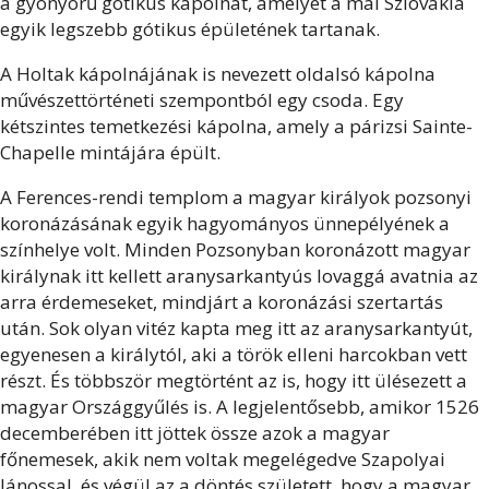
a gyönyörű gótikus kápolnát, amelyet a mai Szlovákia
egyik legszebb gótikus épületének tartanak.
A Holtak kápolnájának is nevezett oldalsó kápolna
művészettörténeti szempontból egy csoda. Egy
kétszintes temetkezési kápolna, amely a párizsi Sainte-
Chapelle mintájára épült.
A Ferences-rendi templom a magyar királyok pozsonyi
koronázásának egyik hagyományos ünnepélyének a
színhelye volt. Minden Pozsonyban koronázott magyar
királynak itt kellett aranysarkantyús lovaggá avatnia az
arra érdemeseket, mindjárt a koronázási szertartás
után. Sok olyan vitéz kapta meg itt az aranysarkantyút,
egyenesen a királytól, aki a török elleni harcokban vett
részt. És többször megtörtént az is, hogy itt ülésezett a
magyar Országgyűlés is. A legjelentősebb, amikor 1526
decemberében itt jöttek össze azok a magyar
főnemesek, akik nem voltak megelégedve Szapolyai
Jánossal, és végül az a döntés született, hogy a magyar