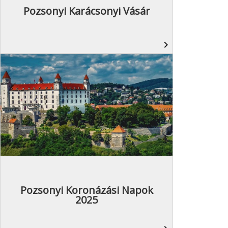
Pozsonyi Karácsonyi Vásár
navigate_next
Pozsonyi Koronázási Napok
2025