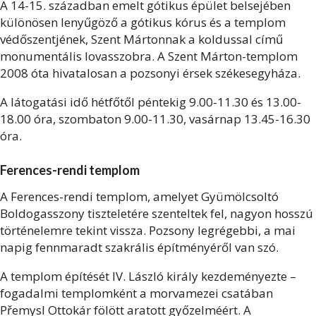
A 14-15. században emelt gótikus épület belsejében
különösen lenyűgöző a gótikus kórus és a templom
védőszentjének, Szent Mártonnak a koldussal című
monumentális lovasszobra. A Szent Márton-templom
2008 óta hivatalosan a pozsonyi érsek székesegyháza.
A látogatási idő hétfőtől péntekig 9.00-11.30 és 13.00-
18.00 óra, szombaton 9.00-11.30, vasárnap 13.45-16.30
óra.
Ferences-rendi templom
A
Ferences-rendi templom, amelyet Gyümölcsoltó
Boldogasszony tiszteletére szenteltek fel, nagyon hosszú
történelemre tekint vissza. Pozsony legrégebbi, a mai
napig fennmaradt szakrális építményéről van szó.
A templom építését IV. László király kezdeményezte –
fogadalmi templomként a morvamezei csatában
Přemysl Ottokár fölött aratott győzelméért. A