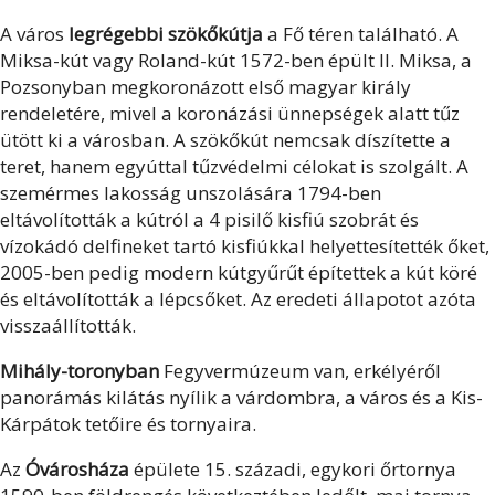
A város
legrégebbi szökőkútja
a Fő téren található. A
Miksa-kút vagy Roland-kút 1572-ben épült II. Miksa, a
Pozsonyban megkoronázott első magyar király
rendeletére, mivel a koronázási ünnepségek alatt tűz
ütött ki a városban. A szökőkút nemcsak díszítette a
teret, hanem egyúttal tűzvédelmi célokat is szolgált. A
szemérmes lakosság unszolására 1794-ben
eltávolították a kútról a 4 pisilő kisfiú szobrát és
vízokádó delfineket tartó kisfiúkkal helyettesítették őket,
2005-ben pedig modern kútgyűrűt építettek a kút köré
és eltávolították a lépcsőket. Az eredeti állapotot azóta
visszaállították.
Mihály-toronyban
Fegyvermúzeum van, erkélyéről
panorámás kilátás nyílik a várdombra, a város és a Kis-
Kárpátok tetőire és tornyaira.
Az
Óvárosháza
épülete 15. századi, egykori őrtornya