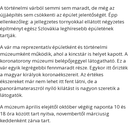
A történelmi várból semmi sem maradt, de még az
újjáépítés sem csökkenti az épület jelentőségét. Épp
ellenkezőleg: a jellegzetes tornyokkal ellátott négyzetes
építményt egész Szlovákia leghíresebb épületének
tartják.
A vár ma reprezentatív épületként és történelmi
múzeumként működik, ahol a kincstár is helyet kapott. A
koronatorony múzeumi belépőjeggyel látogatható. Ez a
vár egyik legrégebbi fennmaradt része. Egykor itt őrizték
a magyar királyok koronaékszereit. Az értékes
ékszereket már nem lehet itt fent látni, de a
panorámateraszról nyíló kilátást is nagyon szeretik a
látogatók.
A múzeum április elejétől október végéig naponta 10 és
18 óra között tart nyitva, novembertől márciusig
keddenként zárva tart.