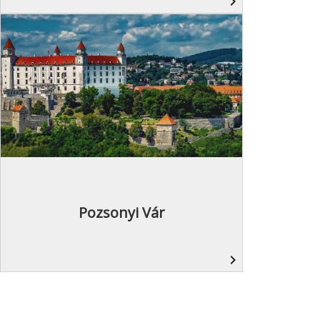
navigate_next
Pozsonyi Vár
navigate_next