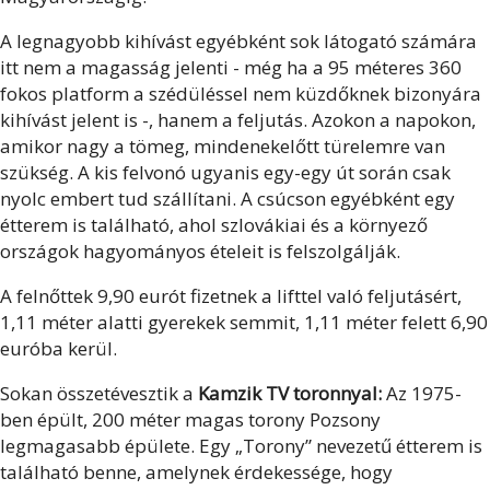
A legnagyobb kihívást egyébként sok látogató számára
itt nem a magasság jelenti - még ha a 95 méteres 360
fokos platform a szédüléssel nem küzdőknek bizonyára
kihívást jelent is -, hanem a feljutás. Azokon a napokon,
amikor nagy a tömeg, mindenekelőtt türelemre van
szükség. A kis felvonó ugyanis egy-egy út során csak
nyolc embert tud szállítani. A csúcson egyébként egy
étterem is található, ahol szlovákiai és a környező
országok hagyományos ételeit is felszolgálják.
A felnőttek 9,90 eurót fizetnek a lifttel való feljutásért,
1,11 méter alatti gyerekek semmit, 1,11 méter felett 6,90
euróba kerül.
Sokan összetévesztik a
Kamzik TV toronnyal:
Az 1975-
ben épült, 200 méter magas torony Pozsony
legmagasabb épülete. Egy „Torony” nevezetű étterem is
található benne, amelynek érdekessége, hogy