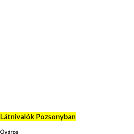
Látnivalók Pozsonyban
Óváros