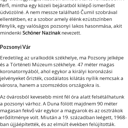
férfi, mintha egy közeli bejáratból kilépő ismerősét
üdvözölné. A nem messze található Čumil szobrával
ellentétben, ez a szobor amely élénk ezüstszínben
fénylik, egy valóságos pozsonyi lakos hasonmása, akit
mindenki
Schöner Nazinak
nevezett.
Pozsonyi Vár
Eredetileg az uralkodók székhelye, ma Pozsony jelképe
és a Történeti Múzeum székhelye. 47 méter magas
koronatornyából, ahol egykor a királyi koronázási
jelvényeket őrizték, csodálatos kilátás nyílik nemcsak a
városra, hanem a szomszédos országokra is.
Az óvárosból kevesebb mint fél óra alatt felsétálhatunk
a pozsonyi várhoz. A Duna fölött majdnem 90 méter
magasan fekvő vár egykor a magyarok és az osztrákok
erődítménye volt. Miután a 19. században leégett, 1968-
ban újjáépítették, és az elmúlt években felújították.