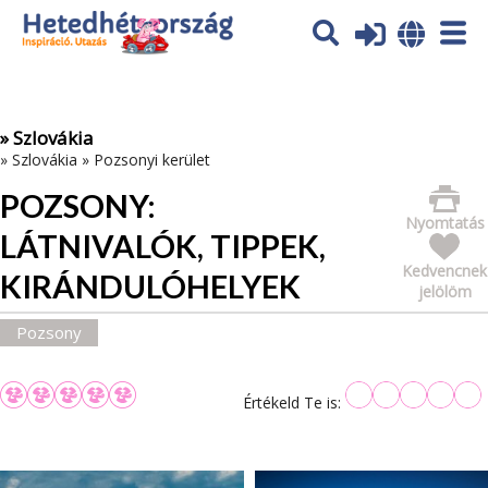
Az oldal sütiket (cookies) használ. További tájékoztatás itt:
Adatvédelmi tájékoztató
Ok
» Szlovákia
»
Szlovákia
»
Pozsonyi kerület
POZSONY:
Nyomtatás
LÁTNIVALÓK, TIPPEK,
Kedvencnek
KIRÁNDULÓHELYEK
jelölöm
Pozsony
Értékeld Te is: