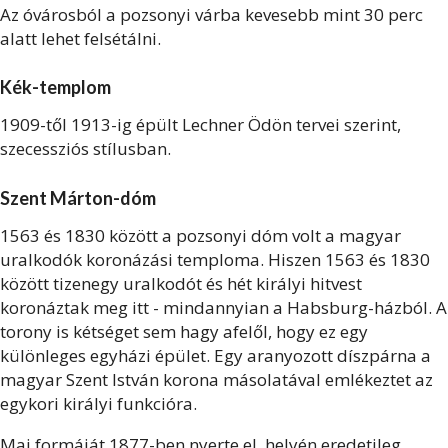
Az óvárosból a pozsonyi várba kevesebb mint 30 perc
alatt lehet felsétálni.
Kék-templom
1909-től 1913-ig épült Lechner Ödön tervei szerint,
szecessziós stílusban.
Szent Márton-dóm
1563 és 1830 között a pozsonyi dóm volt a magyar
uralkodók koronázási temploma. Hiszen 1563 és 1830
között tizenegy uralkodót és hét királyi hitvest
koronáztak meg itt - mindannyian a Habsburg-házból. A
torony is kétséget sem hagy afelől, hogy ez egy
különleges egyházi épület. Egy aranyozott díszpárna a
magyar Szent István korona másolatával emlékeztet az
egykori királyi funkcióra.
Mai formáját 1877-ben nyerte el, helyén eredetileg