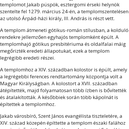
templomot Jakab püspök, esztergomi érseki helynök
szentelte fel 1279. március 24-én, a templomszentelésen
az utolsó Árpád-házi király, III. András is részt vett.
A templom átmeneti gótikus-román stílusban, a kolduló
rendekre jellemzően egyhajós templomként épült. A
templomhajó gótikus presbitériuma és oldalfalai máig
megőrizték eredeti állapotukat, ezek a templom
legrégibb eredeti részei.
A templomhoz a XIV. században kolostor is épült, amely
a legrégebbi ferences rendtartomány központja volt a
Magyar Királyságban. A kolostort a XVII. században
átépítették, majd folyamatosan több ízben is bővítették
és átalakították. A későbbiek során több kápolnát is
építettek a templomhoz.
Jakab városbíró, Szent János evangélista tiszteletére, a
XIV. század közepén építtette a templom északi falához