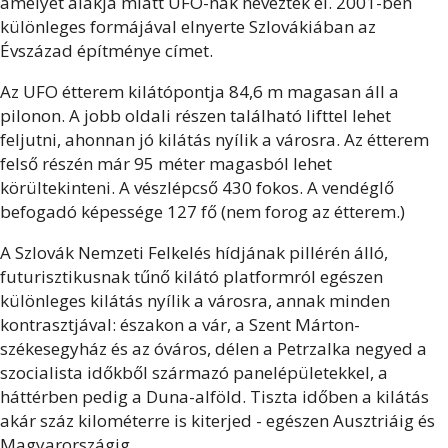
amelyet alakja miatt UFO-nak neveztek el. 2001-ben
különleges formájával elnyerte Szlovákiában az
Évszázad építménye címet.
Az UFO étterem kilátópontja 84,6 m magasan áll a
pilonon. A jobb oldali részen található lifttel lehet
feljutni, ahonnan jó kilátás nyílik a városra. Az étterem
felső részén már 95 méter magasból lehet
körültekinteni. A vészlépcső 430 fokos. A vendéglő
befogadó képessége 127 fő (nem forog az étterem.)
A Szlovák Nemzeti Felkelés hídjának pillérén álló,
futurisztikusnak tűnő kilátó platformról egészen
különleges kilátás nyílik a városra, annak minden
kontrasztjával: északon a vár, a Szent Márton-
székesegyház és az óváros, délen a Petrzalka negyed a
szocialista időkből származó panelépületekkel, a
háttérben pedig a Duna-alföld. Tiszta időben a kilátás
akár száz kilométerre is kiterjed - egészen Ausztriáig és
Magyarországig.