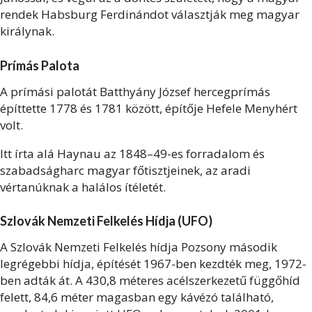
rendek Habsburg Ferdinándot választják meg magyar
királynak.
Prímás Palota
A prímási palotát Batthyány József hercegprímás
építtette 1778 és 1781 között, építője Hefele Menyhért
volt.
Itt írta alá Haynau az 1848–49-es forradalom és
szabadságharc magyar főtisztjeinek, az aradi
vértanúknak a halálos ítéletét.
Szlovák Nemzeti Felkelés Hídja (
UFO)
A Szlovák Nemzeti Felkelés hídja Pozsony második
legrégebbi hídja, építését 1967-ben kezdték meg, 1972-
ben adták át. A 430,8 méteres acélszerkezetű függőhíd
felett, 84,6 méter magasban egy kávézó található,