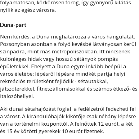
folyamatosan, körkörösen forog, így gyönyörű kilátás
nyílik az egész városra.
Duna-part
Nem kérdés: a Duna meghatározza a város hangulatát.
Pozsonyban azonban a folyó kevésbé látványosan kerül
színpadra, mint más metropoliszokban. Itt nincsenek
különleges hidak vagy hosszú sétányok pompás
épületekkel. Ehelyett a Duna egyre inkább beépül a
város életébe: lépésről lépésre mindkét partja helyi
rekreációs területként fejlődik - sétautakkal,
játszóterekkel, fitneszállomásokkal és számos étkező- és
italozóhellyel.
Aki dunai sétahajózást foglal, a fedélzetről fedezheti fel
a várost. A kirándulóhajók kikötője csak néhány lépésre
van a történelmi központtól. A felnőttek 12 eurót, a két
és 15 év közötti gyerekek 10 eurót fizetnek.