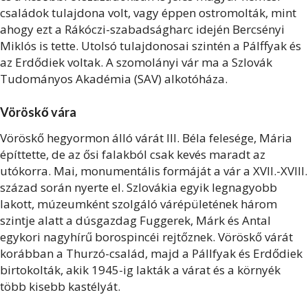
családok tulajdona volt, vagy éppen ostromolták, mint
ahogy ezt a Rákóczi-szabadságharc idején Bercsényi
Miklós is tette. Utolsó tulajdonosai szintén a Pálffyak és
az Erdődiek voltak. A szomolányi vár ma a Szlovák
Tudományos Akadémia (SAV) alkotóháza.
Vöröskő vára
Vöröskő hegyormon álló várát III. Béla felesége, Mária
építtette, de az ősi falakból csak kevés maradt az
utókorra. Mai, monumentális formáját a vár a XVII.-XVIII.
század során nyerte el. Szlovákia egyik legnagyobb
lakott, múzeumként szolgáló várépületének három
szintje alatt a dúsgazdag Fuggerek, Márk és Antal
egykori nagyhírű borospincéi rejtőznek. Vöröskő várát
korábban a Thurzó-család, majd a Pállfyak és Erdődiek
birtokolták, akik 1945-ig lakták a várat és a környék
több kisebb kastélyát.