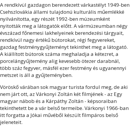
A rendkívül gazdagon berendezett várkastélyt 1949-ben
Csehszlovákia állami tulajdonú kulturális műemlékké
nyilvánította, egy részét 1992-ben múzeumként
nyitották meg a látogatók előtt. A vármúzeumban négy
évszázad főnemesi lakhelyeinek berendezési tárgyait,
rendkívül nagy értékű bútorokat, régi fegyvereket,
gazdag festménygyűjteményt tekinthet meg a látogató.
A kiállított bútorok száma meghaladja a kétezret, a
porcelángyűjtemény alig kevesebb ötezer darabnál,
több száz fegyver, másfél ezer festmény és ugyanennyi
metszet is áll a gyűjteményben.
Vöröskő várában sok magyar turista fordul meg, de aki
nem járt ott, az Várkonyi Zoltán két filmjének - az Egy
magyar nábob és a Kárpáthy Zoltán - képsoraiban
tekinthetett be a vár belső termeibe. Várkonyi 1966-ban
itt forgatta a Jókai művéből készült filmpáros belső
jeleneteit.