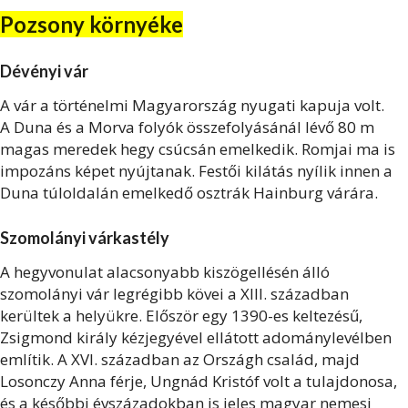
Pozsony környéke
Dévényi vár
A vár a történelmi Magyarország nyugati kapuja volt.
A Duna és a Morva folyók összefolyásánál lévő 80 m
magas meredek hegy csúcsán emelkedik. Romjai ma is
impozáns képet nyújtanak. Festői kilátás nyílik innen a
Duna túloldalán emelkedő osztrák Hainburg várára.
Szomolányi várkastély
A hegyvonulat alacsonyabb kiszögellésén álló
szomolányi vár legrégibb kövei a XIII. században
kerültek a helyükre. Először egy 1390-es keltezésű,
Zsigmond király kézjegyével ellátott adománylevélben
említik. A XVI. században az Országh család, majd
Losonczy Anna férje, Ungnád Kristóf volt a tulajdonosa,
és a későbbi évszázadokban is jeles magyar nemesi