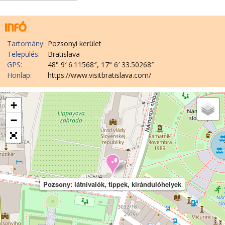
Tartomány:
Pozsonyi kerület
Település:
Bratislava
GPS:
48° 9′ 6.11568″, 17° 6′ 33.50268″
Honlap:
https://www.visitbratislava.com/
+
−
Pozsony: látnivalók, tippek, kirándulóhelyek