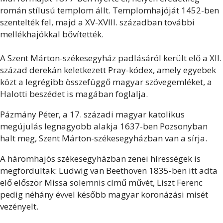
román stílusú templom állt. Templomhajóját 1452-ben
szentelték fel, majd a XV-XVIII. században további
mellékhajókkal bővítették.
A Szent Márton-székesegyház padlásáról került elő a XII.
század derekán keletkezett Pray-kódex, amely egyebek
közt a legrégibb összefüggő magyar szövegemléket, a
Halotti beszédet is magában foglalja.
Pázmány Péter, a 17. századi magyar katolikus
megújulás legnagyobb alakja 1637-ben Pozsonyban
halt meg, Szent Márton-székesegyházban van a sírja.
A háromhajós székesegyházban zenei hírességek is
megfordultak: Ludwig van Beethoven 1835-ben itt adta
elő először Missa solemnis című művét, Liszt Ferenc
pedig néhány évvel később magyar koronázási misét
vezényelt.