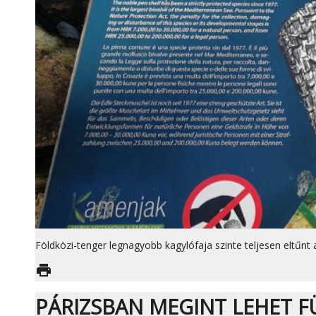
Földközi-tenger legnagyobb kagylófaja szinte teljesen eltűnt a
print
PÁRIZSBAN MEGINT LEHET F