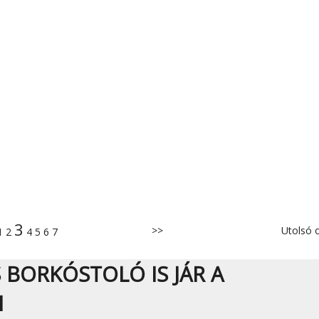
3
>>
Utolsó o
1
2
4
5
6
7
S BORKÓSTOLÓ IS JÁR A
N