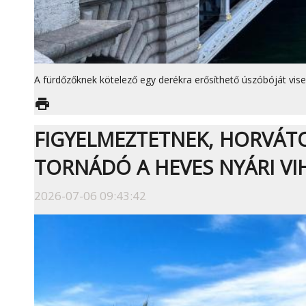
A fürdőzőknek kötelező egy derékra erősíthető úszóbóját visel
print
FIGYELMEZTETNEK, HORVÁT
TORNÁDÓ A HEVES NYÁRI VI
2026-07-06 09:43:42