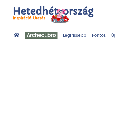
ArcheoLibro
Legfrissebb
Fontos
Ú