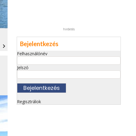
hirdetés
Bejelentkezés
navigate_next
Felhasználónév
Jelszó
Regisztrálok