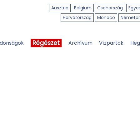
Ausztria
Belgium
Csehország
Egyes
Horvátország
Monaco
Németor
Régészet
jdonságok
Archívum
Vízpartok
Heg