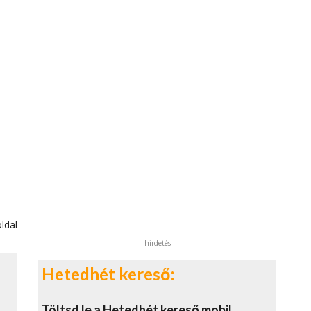
ldal
hirdetés
Hetedhét kereső:
Töltsd le a Hetedhét kereső mobil