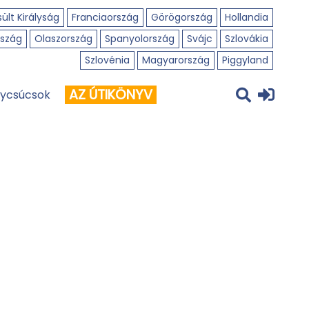
ült Királyság
Franciaország
Görögország
Hollandia
szág
Olaszország
Spanyolország
Svájc
Szlovákia
Szlovénia
Magyarország
Piggyland
AZ ÚTIKÖNYV
ycsúcsok