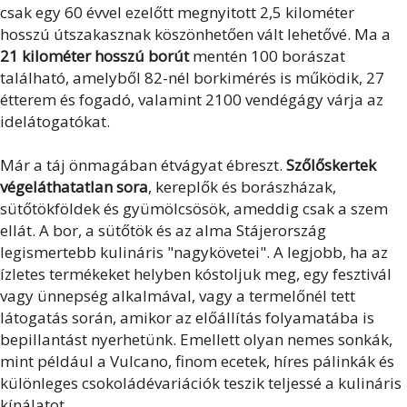
csak egy 60 évvel ezelőtt megnyitott 2,5 kilométer
hosszú útszakasznak köszönhetően vált lehetővé. Ma a
21 kilométer hosszú borút
mentén 100 borászat
található, amelyből 82-nél borkimérés is működik, 27
étterem és fogadó, valamint 2100 vendégágy várja az
idelátogatókat.
Már a táj önmagában étvágyat ébreszt.
Szőlőskertek
végeláthatatlan sora
, kereplők és borászházak,
sütőtökföldek és gyümölcsösök, ameddig csak a szem
ellát. A bor, a sütőtök és az alma Stájerország
legismertebb kulináris "nagykövetei". A legjobb, ha az
ízletes termékeket helyben kóstoljuk meg, egy fesztivál
vagy ünnepség alkalmával, vagy a termelőnél tett
látogatás során, amikor az előállítás folyamatába is
bepillantást nyerhetünk. Emellett olyan nemes sonkák,
mint például a Vulcano, finom ecetek, híres pálinkák és
különleges csokoládévariációk teszik teljessé a kulináris
kínálatot.