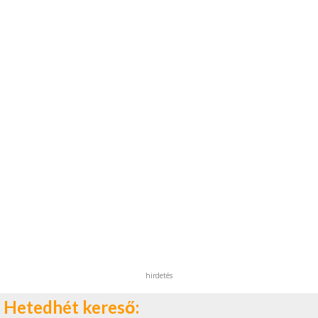
hirdetés
Hetedhét kereső: