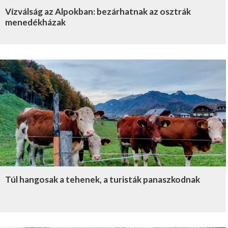
Vízválság az Alpokban: bezárhatnak az osztrák
menedékházak
Túl hangosak a tehenek, a turisták panaszkodnak