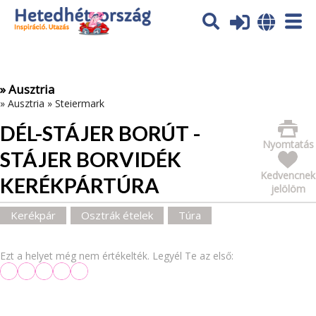
Az oldal sütiket (cookies) használ. További tájékoztatás itt:
Adatvédelmi tájékoztató
Ok
» Ausztria
»
Ausztria
»
Steiermark
DÉL-STÁJER BORÚT -
Nyomtatás
STÁJER BORVIDÉK
Kedvencnek
KERÉKPÁRTÚRA
jelölöm
Kerékpár
Osztrák ételek
Túra
Ezt a helyet még nem értékelték. Legyél Te az első: