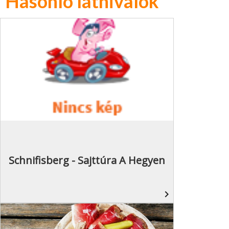
Hasonló látnivalók
Schnifisberg - Sajttúra A Hegyen
navigate_next