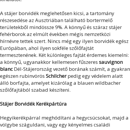
A stájer borvidék meglehetősen kicsi, a tartomány
részesedése az Ausztriában található bortermelő
területekből mindössze 9%. A könnyű és száraz stájer
fehérborok az elmúlt években mégis nemzetközi
hírnévre tettek szert. Nincs még egy ilyen borvidék egész
Európában, ahol ilyen sokféle szőlőfajtát
termesztenének. Két különleges fajtát érdemes kiemelni:
a könnyű, ugyanakkor kellemesen fűszeres
sauvignon
blanc
Dél-Stájerország vezető borának számít, a gyakran
egészen rubinvörös
Schilcher
pedig egy védelem alatt
álló borfajta, amelyet kizárólag a blauen wildbacher
szőlőfajtából szabad készíteni.
Stájer Borvidék Kerékpártúra
Hegyikerékpárral meghódítani a hegycsúcsokat, majd a
völgybe száguldani, vagy egy kényelmes családi