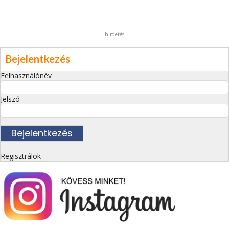
hirdetés
Bejelentkezés
Felhasználónév
Jelszó
Regisztrálok