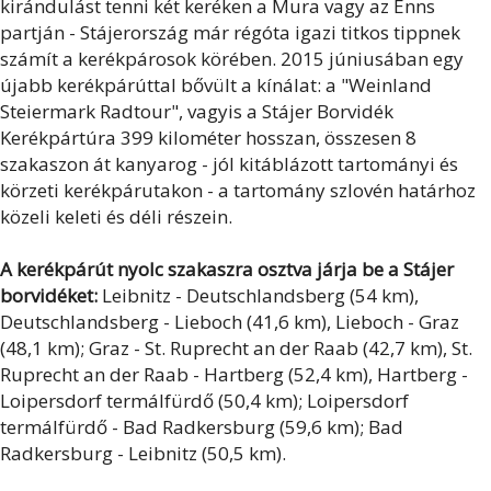
kirándulást tenni két keréken a Mura vagy az Enns
partján - Stájerország már régóta igazi titkos tippnek
számít a kerékpárosok körében. 2015 júniusában egy
újabb kerékpárúttal bővült a kínálat: a "Weinland
Steiermark Radtour", vagyis a Stájer Borvidék
Kerékpártúra 399 kilométer hosszan, összesen 8
szakaszon át kanyarog - jól kitáblázott tartományi és
körzeti kerékpárutakon - a tartomány szlovén határhoz
közeli keleti és déli részein.
A kerékpárút nyolc szakaszra osztva járja be a Stájer
borvidéket:
Leibnitz - Deutschlandsberg (54 km),
Deutschlandsberg - Lieboch (41,6 km), Lieboch - Graz
(48,1 km); Graz - St. Ruprecht an der Raab (42,7 km), St.
Ruprecht an der Raab - Hartberg (52,4 km), Hartberg -
Loipersdorf termálfürdő (50,4 km); Loipersdorf
termálfürdő - Bad Radkersburg (59,6 km); Bad
Radkersburg - Leibnitz (50,5 km).