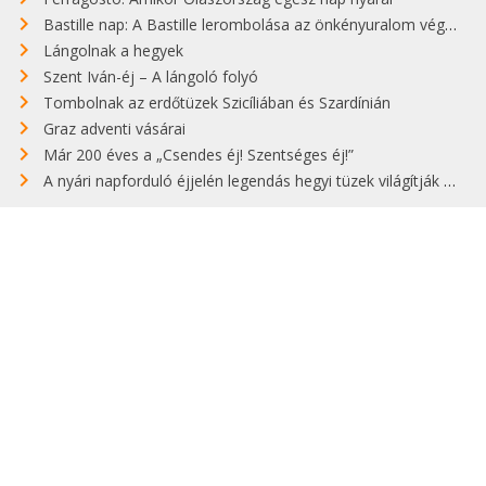
Bastille nap: A Bastille lerombolása az önkényuralom végét jelentette
Lángolnak a hegyek
Szent Iván-éj – A lángoló folyó
Tombolnak az erdőtüzek Szicíliában és Szardínián
Graz adventi vásárai
Már 200 éves a „Csendes éj! Szentséges éj!”
A nyári napforduló éjjelén legendás hegyi tüzek világítják meg Zugspitzét