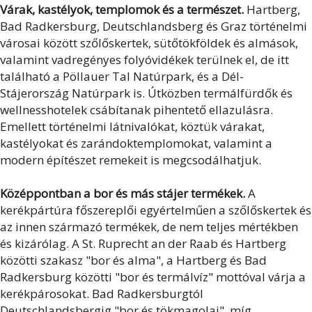
Várak, kastélyok, templomok és a természet.
Hartberg,
Bad Radkersburg, Deutschlandsberg és Graz történelmi
városai között szőlőskertek, sütőtökföldek és almások,
valamint vadregényes folyóvidékek terülnek el, de itt
található a Pöllauer Tal Natúrpark, és a Dél-
Stájerország Natúrpark is. Útközben termálfürdők és
wellnesshotelek csábítanak pihentető ellazulásra.
Emellett történelmi látnivalókat, köztük várakat,
kastélyokat és zarándoktemplomokat, valamint a
modern építészet remekeit is megcsodálhatjuk.
Középpontban a bor és más stájer termékek.
A
kerékpártúra főszereplői egyértelműen a szőlőskertek és
az innen származó termékek, de nem teljes mértékben
és kizárólag. A St. Ruprecht an der Raab és Hartberg
közötti szakasz "bor és alma", a Hartberg és Bad
Radkersburg közötti "bor és termálvíz" mottóval várja a
kerékpárosokat. Bad Radkersburgtól
Deutschlandsbergig "bor és tökmagolaj", míg