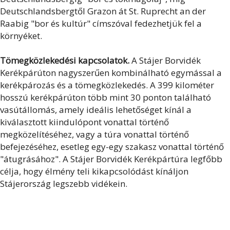
Deutschlandsbergtől Grazon át St. Ruprecht an der
Raabig "bor és kultúr" címszóval fedezhetjük fel a
környéket.
Tömegközlekedési kapcsolatok.
A Stájer Borvidék
Kerékpárúton nagyszerűen kombinálható egymással a
kerékpározás és a tömegközlekedés. A 399 kilométer
hosszú kerékpárúton több mint 30 ponton található
vasútállomás, amely ideális lehetőséget kínál a
kiválasztott kiindulópont vonattal történő
megközelítéséhez, vagy a túra vonattal történő
befejezéséhez, esetleg egy-egy szakasz vonattal történő
"átugrásához". A Stájer Borvidék Kerékpártúra legfőbb
célja, hogy élmény teli kikapcsolódást kínáljon
Stájerország legszebb vidékein.