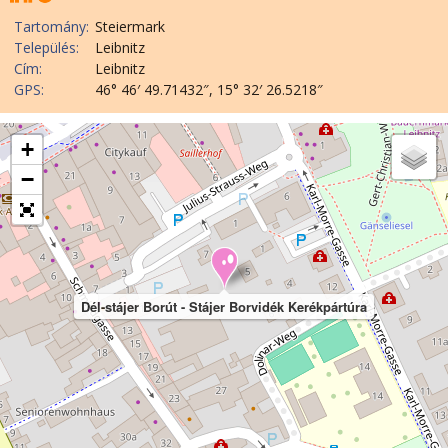
Tartomány:
Steiermark
Település:
Leibnitz
Cím:
Leibnitz
GPS:
46° 46′ 49.71432″, 15° 32′ 26.5218″
+
−
Dél-stájer Borút - Stájer Borvidék Kerékpártúra