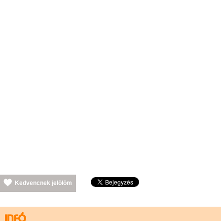
Kedvencnek jelölöm