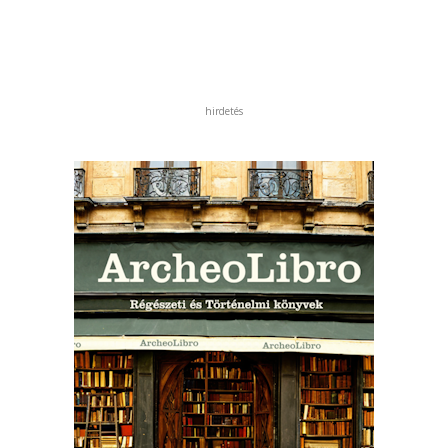
hirdetés