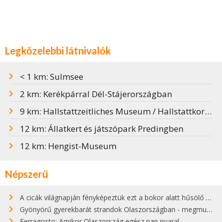
Legközelebbi látnivalók
< 1 km: Sulmsee
2 km: Kerékpárral Dél-Stájerországban
9 km: Hallstattzeitliches Museum / Hallstattkori Múzeum
12 km: Állatkert és játszópark Predingben
12 km: Hengist-Museum
Népszerű
A cicák világnapján fényképeztük ezt a bokor alatt hűsölő cicát Kisorosziban
Gyönyörű gyerekbarát strandok Olaszországban - megmutatjuk a 15 legjobbat
Ferragosto: Amikor Olaszország egész nap nyaral