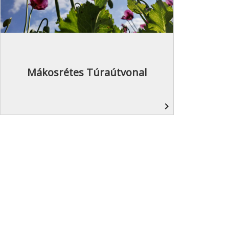
Mákosrétes Túraútvonal
navigate_next