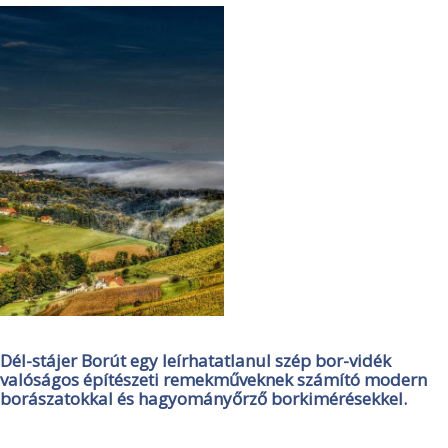
Dél-stájer Borút egy leírhatatlanul szép bor-vidék
valóságos építészeti remekműveknek számító modern
borászatokkal és hagyományőrző borkimérésekkel.